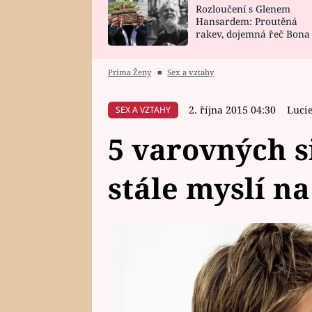
Rozloučení s Glenem
SNÁŘ
CELEBRITY
Hansardem: Proutěná
rakev, dojemná řeč Bona
HOROSKOP NA
VAŘENÍ
zpěv Irglové s Vedderem
ROK 2023
Prima Ženy
■
Sex a vztahy
2. října 2015 04:30
Luci
SEX A VZTAHY
5 varovných s
stále myslí n