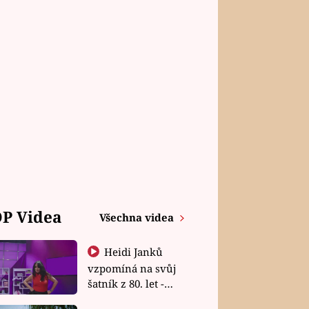
P Videa
Všechna videa
Heidi Janků
vzpomíná na svůj
šatník z 80. let -
Shopaholičky