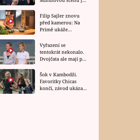
bez dubla
Filip Sajler znovu
před kamerou: Na
Primě ukáže
poctivou kuchyni i
rychlé recepty
Vyřazení se
tentokrát nekonalo.
Dvojčata ale mají po
uzavření třetí etapy
závodu nůž na krku
Šok v Kambodži.
Favoritky Chicas
končí, závod ukázal
svou nejtvrdší tvář