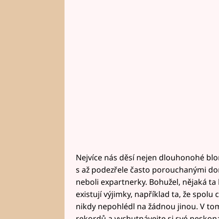
Nejvíce nás děsí nejen dlouhonohé bl
s až podezřele často porouchanými domá
neboli expartnerky. Bohužel, nějaká ta
existují výjimky, například ta, že spol
nikdy nepohlédl na žádnou jinou. V tom
rekordů a vychutnávejte si své neskonal