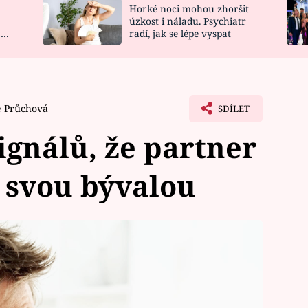
Horké noci mohou zhoršit
NOVINKY
ZAHRADA
úzkost i náladu. Psychiatr
 a
radí, jak se lépe vyspat
VIDEORECEPTY
DESIGN
e Průchová
SDÍLET
ignálů, že partner
a svou bývalou