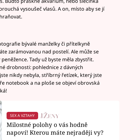
as. Buďto praskne akvárium, nebo slečinka
porouchá vysoušeč vlasů. A on, místo aby se jí
chraňovat.
otografie bývalé manželky či přítelkyně
máte zarámovanou nad postelí. Ale může se
v peněžence. Tady už byste měla zbystřit.
inné drobnosti: pohlednice z dávných
ste nikdy nebyla, stříbrný řetízek, který jste
ře notebook a na ploše se objeví obrovská
cká!
SEX A VZTAHY
Milostné polohy o vás hodně
napoví! Kterou máte nejraději vy?