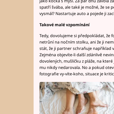
jako kočka s myší. Za pár dnů zavolá z
spatří švába, ale také je možné, že se 
vysmál? Nastartuje auto a pojede ji za
Takové malé vzpomínání
Tedy, dovolujeme si předpokládat, že f
netrůní na nočním stolku, ani že ji ne
stát, že ji partner schraňuje například 
Zejména objevíte-li další zdánlivě nev
dovolených, mušličku z pláže, na které j
mu nikdy nedarovala. No a pokud otev
fotografie vy-víte-koho, situace je kriti