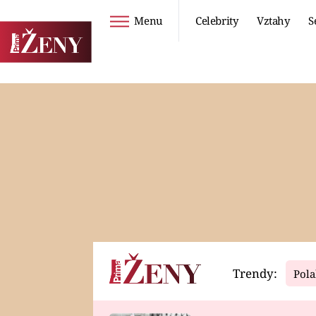
Menu
Celebrity
Vztahy
S
Seriály
Životní styl
ZOO
DIETY A HUBNUTÍ
PROSTŘENO!
CESTOVÁNÍ A
DOVOLENÁ
DUCH
ZDRAVÍ
Trendy:
Pola
Horoskopy
Video
ASTROČLÁNKY
SERIÁLY