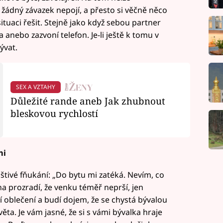
žádný závazek nepojí, a přesto si věčně něco
situaci řešit. Stejně jako když sebou partner
 anebo zazvoní telefon. Je-li ještě k tomu v
ývat.
SEX A VZTAHY
Důležité rande aneb Jak zhubnout
bleskovou rychlostí
mi
štivé fňukání: „Do bytu mi zatéká. Nevím, co
na prozradí, že venku téměř neprší, jen
í oblečení a budí dojem, že se chystá bývalou
ta. Je vám jasné, že si s vámi bývalka hraje