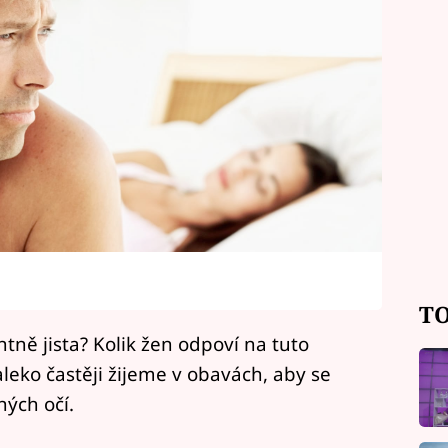
TO
tně jista? Kolik žen odpoví na tuto
leko častěji žijeme v obavách, aby se
ých očí.