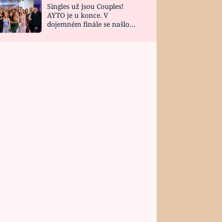
Singles už jsou Couples!
AYTO je u konce. V
dojemném finále se našlo
všech 10 Perfect Matchů