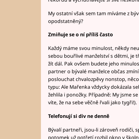
My ostatní však sem tam míváme z býva
opodstatněný?
Zmiňuje se o ní příliš často
Každý máme svou minulost, někdy neut
sebou bouřlivé manželství s dětmi, je t
žít dál. Pak ovšem budete jeho minulost
partner o bývalé manželce občas zmíní,
poslouchat chvalozpěvy nonstop, něco 
typu: Ale Mařenka vždycky dokázala se
žehlila i ponožky. Případně: My jsme s
víte, že na sebe věčně řvali jako tygři!).
Telefonují si div ne denně
Bývalí partneři, jsou-li zároveň rodiči, 
potomek už potřetí rozbil okno v školní