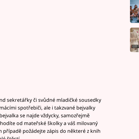
ond sekretářky či svůdné mladičké sousedky
cími spotřebiči, ale i takzvané bejvalky
 bejvalka se najde vždycky, samozřejmě
u chodíte od mateřské školky a váš milovaný
 případě požádejte zápis do některé z knih
é štěstí.