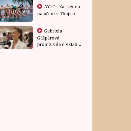
AYTO - Za scénou
natáčení v Thajsku
Gabriela
Gášpárová
promluvila o vztahu
a zakládání rodiny