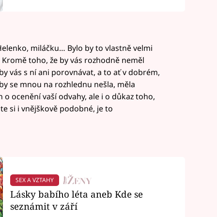
Helenko, miláčku… Bylo by to vlastně velmi
. Kromě toho, že by vás rozhodně neměl
 vás s ní ani porovnávat, a to ať v dobrém,
 by se mnou na rozhlednu nešla, měla
 o ocenění vaší odvahy, ale i o důkaz toho,
te si i vnějškově podobné, je to
SEX A VZTAHY
Lásky babího léta aneb Kde se
seznámit v září