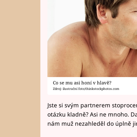
Co se mu asi honí v hlavě?
Zdroj: ilustrační foto/thinkstockphotos.com
Jste si svým partnerem stoprocen
otázku kladně? Asi ne mnoho. Da
nám muž nezahleděl do úplně jin