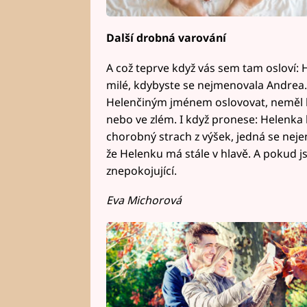
Další drobná varování
A což teprve když vás sem tam osloví: 
milé, kdybyste se nejmenovala Andrea
Helenčiným jménem oslovovat, neměl by
nebo ve zlém. I když pronese: Helenka
chorobný strach z výšek, jedná se nejen
že Helenku má stále v hlavě. A pokud js
znepokojující.
Eva Michorová