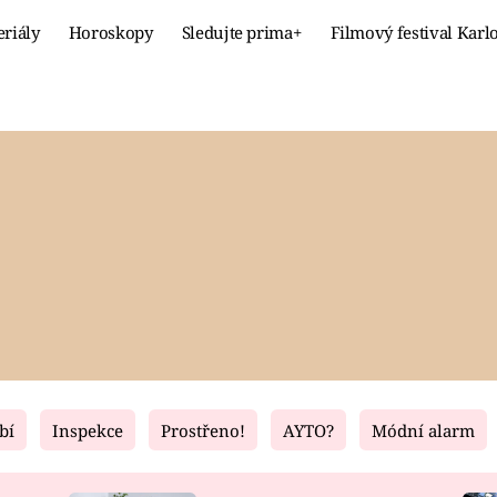
eriály
Horoskopy
Sledujte prima+
Filmový festival Karl
Celebrity
Recept
MÓDA A KRÁSA
HLAVNÍ JÍ
VZTAHY A SEX
SLADKÉ
PRIMA MAMINKA
ZDRAVÉ
bí
Inspekce
Prostřeno!
AYTO?
Módní alarm
Fresh
Living
RECEPTY
BYDLENÍ