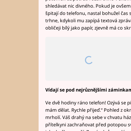
shledávat nic divného. Pokud je ovšem 
špitají do telefonu, nastal bohužel čas 
trhne, kdykoli mu zapípá textová zpráva
obličeji bílý jako papír, zjevně má co skr
Vídají se pod nejrůznějšími záminka
Ve dvě hodiny ráno telefon! Ozývá se pi
mám dělat. Rychle přijeď.“ Pohled z ok
mrholí. Váš drahý na sebe v chvatu ház
přítelkyni zachraňovat před potopou svě