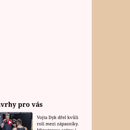
vrhy pro vás
Vojta Dyk dřel kvůli
roli mezi zápasníky.
Minutovou scénu jel