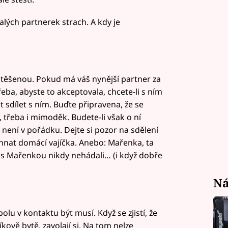
lých partnerek strach. A kdy je
ěšenou. Pokud má váš nynější partner za
řeba, abyste to akceptovala, chcete-li s ním
 sdílet s ním. Buďte připravena, že se
 třeba i mimoděk. Budete-li však o ní
není v pořádku. Dejte si pozor na sdělení
hnat domácí vajíčka. Anebo: Mařenka, ta
e s Mařenkou nikdy nehádali… (i když dobře
Ná
spolu v kontaktu být musí. Když se zjistí, že
kově bytě, zavolají si. Na tom nelze