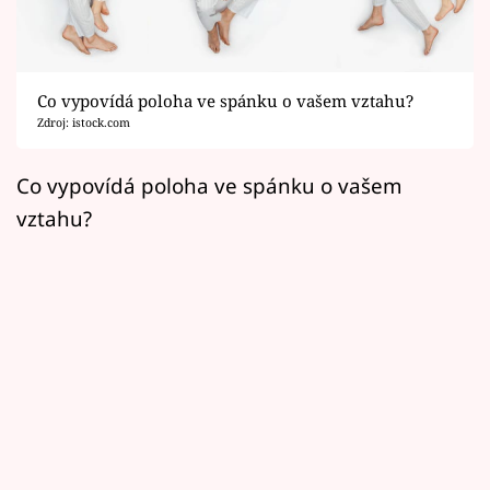
Horoskopy
Sledujte prima+
Co vypovídá poloha ve spánku o vašem vztahu?
Filmový festival Karlovy Vary
Zdroj: istock.com
Pořady
Co vypovídá poloha ve spánku o vašem
vztahu?
Mámy sobě
Přihlášení
Sledujte nás