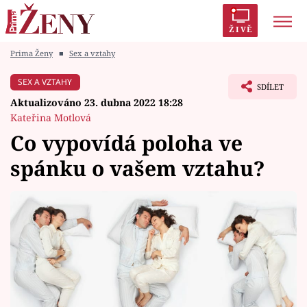
ŽIVĚ
Prima Ženy
■
Sex a vztahy
Trendy:
Polabí
Inspekce
Prostřeno!
AYTO?
SEX A VZTAHY
SDÍLET
Módní alarm
Zrádci
Proměny
Aktualizováno 23. dubna 2022 18:28
Kateřina Motlová
Co vypovídá poloha ve
spánku o vašem vztahu?
Témata
Celebrity
Vztahy
Seriály