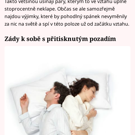
Takto většinou usínají páry, kterým to ve vztahu úplně
stoprocentně neklape. Občas se ale samozřejmě
najdou výjimky, které by pohodlný spánek nevyměnily
za nic na světě a spí v této poloze už od začátku vztahu.
Zády k sobě s přitisknutým pozadím