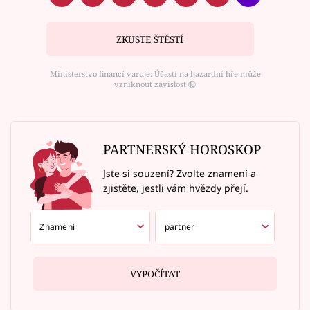
ZKUSTE ŠTĚSTÍ
Ministerstvo financí varuje: Účastí na hazardní hře může
vzniknout závislost ⑱
PARTNERSKÝ HOROSKOP
Jste si souzení? Zvolte znamení a
zjistěte, jestli vám hvězdy přejí.
VYPOČÍTAT