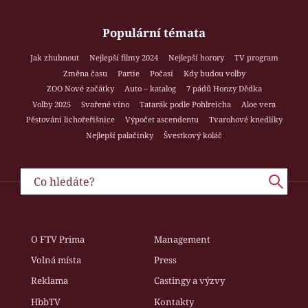
Populární témata
Jak zhubnout
Nejlepší filmy 2024
Nejlepší horory
TV program
Změna času
Partie
Počasí
Kdy budou volby
ZOO Nové začátky
Auto – katalog
7 pádů Honzy Dědka
Volby 2025
Svařené víno
Tatarák podle Pohlreicha
Aloe vera
Pěstování lichořeřišnice
Výpočet ascendentu
Tvarohové knedlíky
Nejlepší palačinky
Švestkový koláč
O FTV Prima
Management
Volná místa
Press
Reklama
Castingy a výzvy
HbbTV
Kontakty