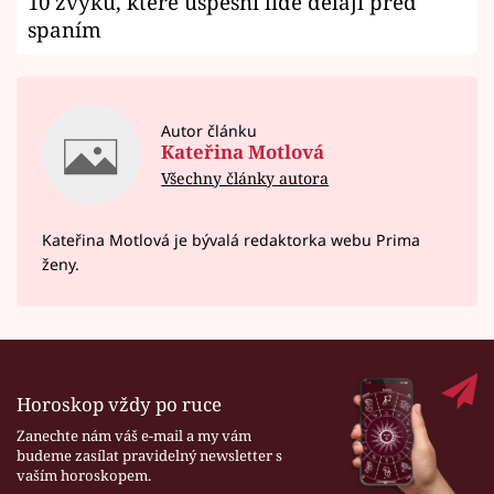
10 zvyků, které úspěšní lidé dělají před
spaním
Autor článku
Kateřina Motlová
Všechny články autora
Kateřina Motlová je bývalá redaktorka webu Prima
ženy.
Horoskop vždy po ruce
Zanechte nám váš e-mail a my vám
budeme zasílat pravidelný newsletter s
vaším horoskopem.