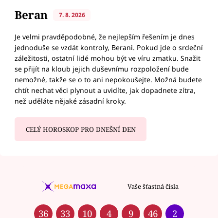
Beran
7. 8. 2026
Je velmi pravděpodobné, že nejlepším řešením je dnes
jednoduše se vzdát kontroly, Berani. Pokud jde o srdeční
záležitosti, ostatní lidé mohou být ve víru zmatku. Snažit
se přijít na kloub jejich duševnímu rozpoložení bude
nemožné, takže se o to ani nepokoušejte. Možná budete
chtít nechat věci plynout a uvidíte, jak dopadnete zítra,
než uděláte nějaké zásadní kroky.
CELÝ HOROSKOP PRO DNEŠNÍ DEN
Vaše šťastná čísla
36
33
10
4
9
46
2