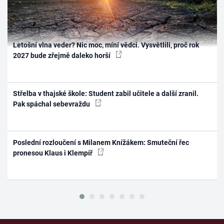
Letošní vlna veder? Nic moc, míní vědci. Vysvětlili, proč rok
2027 bude zřejmě daleko horší
Střelba v thajské škole: Student zabil učitele a další zranil.
Pak spáchal sebevraždu
Poslední rozloučení s Milanem Knížákem: Smuteční řec
pronesou Klaus i Klempíř