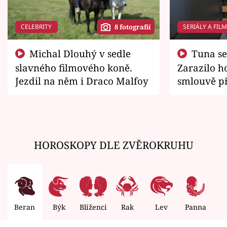
CELEBRITY
SERIÁLY A FIL
8 fotografií
Michal Dlouhý v sedle
Tuna se chtěl vrátit domů.
slavného filmového koně.
Zarazilo ho
Jezdil na něm i Draco Malfoy
smlouvě př
zemřít
HOROSKOPY DLE ZVĚROKRUHU
Beran
Býk
Blíženci
Rak
Lev
Panna
V