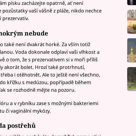
kám písku zacházejte opatrně, ať není
 pozůstatky vaší vášně z pláže, nikdo nechce
 prezervativ.
 mokrým nebude
to také není dvakrát horké. Za vším totiž
slanou. Voda dokonale odplaví vaši vlhkost a
ě o tom, že s prezervativem si v moři příliš
 akorát bolet. Hrozí také protrhnutí,
eba i otěhotnět. Ale to ještě není všechno,
 do křížku s medúzou, popřípadě během
ak se rozhodně mějte na pozoru.
óru a v rybníku zase s možnými bakteriemi
ětu či vaginální mykózy.
da postřehů