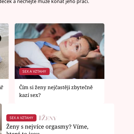
deček a nechejte muže konat jeho práci.
SEX A VZTAHY
ář
Čím si ženy nejčastěji zbytečně
kazí sex?
SEX A VZTAHY
Ženy s nejvíce orgasmy? Víme,
které to jsou