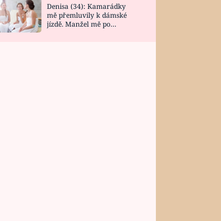
Denisa (34): Kamarádky
mě přemluvily k dámské
jízdě. Manžel mě po
návratu zaskočil