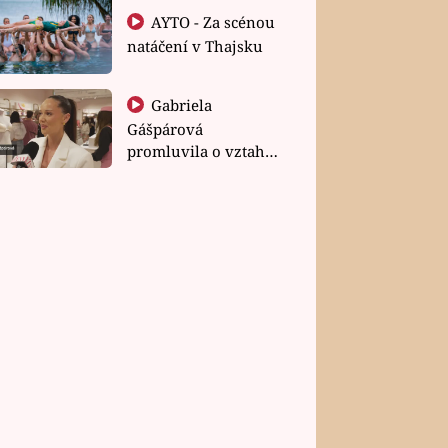
AYTO - Za scénou
natáčení v Thajsku
Gabriela
Gášpárová
promluvila o vztahu
a zakládání rodiny