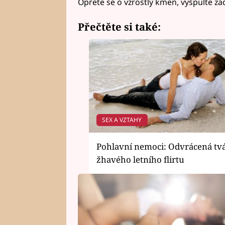
Opřete se o vzrostlý kmen, vyšpulte za
Přečtěte si také:
SEX A VZTAHY
Pohlavní nemoci: Odvrácená tv
žhavého letního flirtu