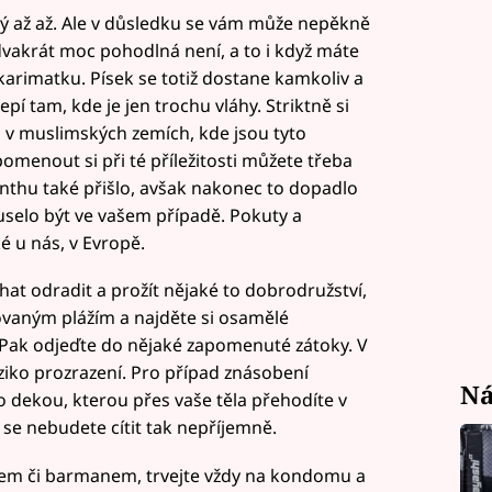
vý až až. Ale v důsledku se vám může nepěkně
 dvakrát moc pohodlná není, a to i když máte
rimatku. Písek se totiž dostane kamkoliv a
epí tam, kde je jen trochu vláhy. Striktně si
 v muslimských zemích, kde jsou tyto
omenout si při té příležitosti můžete třeba
anthu také přišlo, avšak nakonec to dopadlo
elo být ve vašem případě. Pokuty a
 u nás, v Evropě.
hat odradit a prožít nějaké to dobrodružství,
tovaným plážím a najděte si osamělé
? Pak odjeďte do nějaké zapomenuté zátoky. V
iko prozrazení. Pro případ znásobení
Ná
o dekou, kterou přes vaše těla přehodíte v
se nebudete cítit tak nepříjemně.
kem či barmanem, trvejte vždy na kondomu a