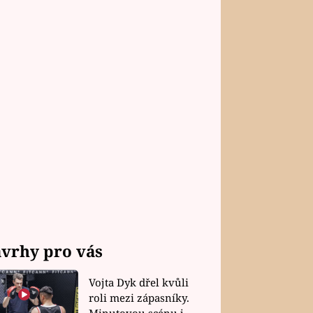
vrhy pro vás
Vojta Dyk dřel kvůli
roli mezi zápasníky.
Minutovou scénu jel