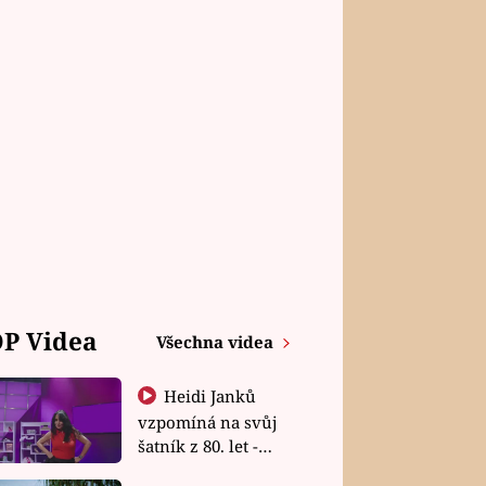
P Videa
Všechna videa
Heidi Janků
vzpomíná na svůj
šatník z 80. let -
Shopaholičky