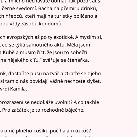
 a milého necháváte doma? Tak pozor, ať si
i černé svědomí. Bacha na přemíru drinků,
 hřebců, kteří mají na turistky políčeno a
sebou vždy zásobu kondomů.
h evropských až po ty exotické. A myslím si,
t, co se týká samotného aktu. Měla jsem
 Kubě a musím říct, že jsou to sobečtí
na nějakého cíťu,“ svěřuje se čtenářka.
rink, dostaňte pusu na tvář a ztraťte se z jeho
si tam o nás povídají, vážně nechcete slyšet.
tvrdí Kamila.
z prozrazení se nedokáže uvolnit? A co takhle
i. Pro začátek je to rozhodně báječné,
s kromě plného košíku počíhala i rozkoš?