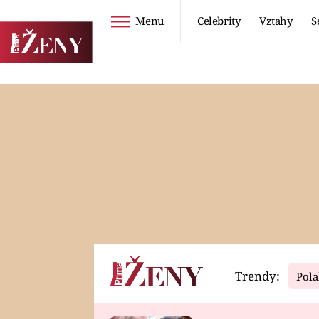
Menu
Celebrity
Vztahy
S
Seriály
Životní styl
ZOO
DIETY A HUBNUTÍ
PROSTŘENO!
CESTOVÁNÍ A
DOVOLENÁ
DUCH
ZDRAVÍ
Trendy:
Pola
Horoskopy
Video
ASTROČLÁNKY
SERIÁLY