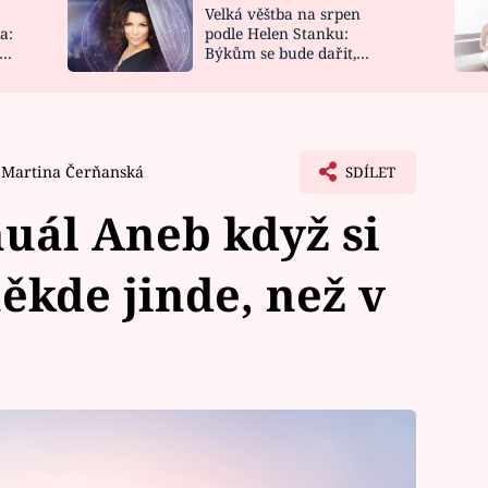
Velká věštba na srpen
NOVINKY
ZAHRADA
a:
podle Helen Stanku:
y
Býkům se bude dařit,
VIDEORECEPTY
DESIGN
Vodnáře čeká jízda
Martina Čerňanská
SDÍLET
uál Aneb když si
někde jinde, než v