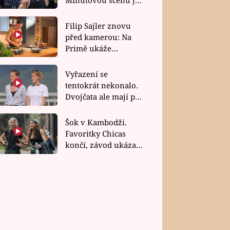
bez dubla
Filip Sajler znovu
před kamerou: Na
Primě ukáže
poctivou kuchyni i
rychlé recepty
Vyřazení se
tentokrát nekonalo.
Dvojčata ale mají po
uzavření třetí etapy
závodu nůž na krku
Šok v Kambodži.
Favoritky Chicas
končí, závod ukázal
svou nejtvrdší tvář