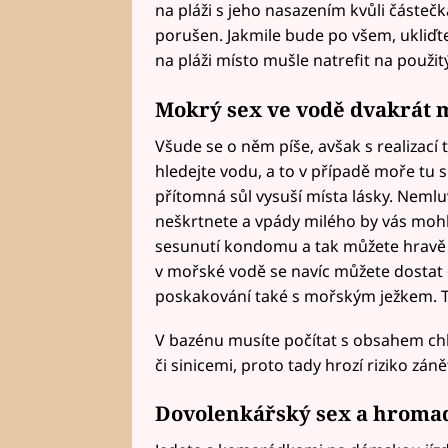
na pláži s jeho nasazením kvůli částeč
porušen. Jakmile bude po všem, ukliďte
na pláži místo mušle natrefit na použitý
Mokrý sex ve vodě dvakrát
Všude se o něm píše, avšak s realizací 
hledejte vodu, a to v případě moře tu 
přítomná sůl vysuší místa lásky. Nemluv
neškrtnete a vpády milého by vás mohly
sesunutí kondomu a tak můžete hravě tř
v mořské vodě se navíc můžete dostat
poskakování také s mořským ježkem. T
V bazénu musíte počítat s obsahem chl
či sinicemi, proto tady hrozí riziko zán
Dovolenkářský sex a hroma