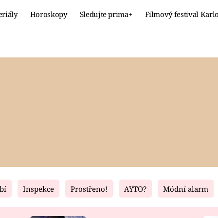
eriály
Horoskopy
Sledujte prima+
Filmový festival Karl
Celebrity
Recept
MÓDA A KRÁSA
HLAVNÍ JÍ
VZTAHY A SEX
SLADKÉ
PRIMA MAMINKA
ZDRAVÉ
bí
Inspekce
Prostřeno!
AYTO?
Módní alarm
Fresh
Living
RECEPTY
BYDLENÍ