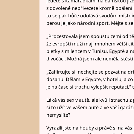
Jedete s kamarádkami na dámskou jízdu
z dovolené nepřivezete kromě opálení 
to se pak hůře odolává svodům místních
berou je jako národní sport. Mějte s 
„Procestovala jsem spoustu zemí od těc
že evropští muži mají mnohem větší ci
pletky s milencem v Tunisu, Egyptě a na
divočáci. Možná jsem ale neměla štěstí 
„Zaflirtujte si, nechejte se pozvat na d
dosahu. Dělám v Egyptě, v hotelu, a co 
Je na čase si trochu vylepšit reputaci,“ 
Láká vás sex v autě, ale kvůli strachu 
si to užít ve vašem autě a ve vaší garáž
nemyslíte?
Vyrazili jste na houby a právě si na vá