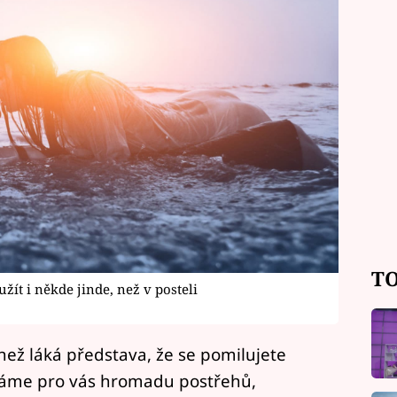
TO
žít i někde jinde, než v posteli
než láká představa, že se pomilujete
máme pro vás hromadu postřehů,