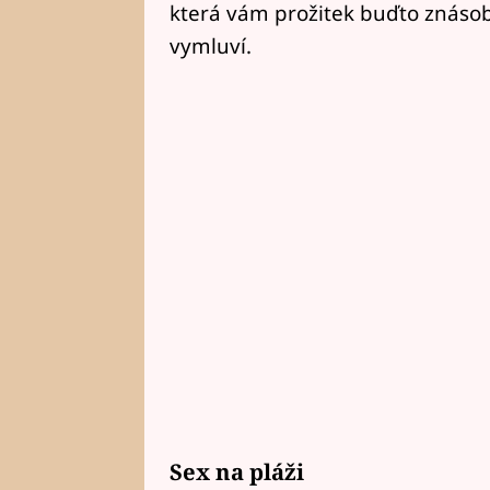
která vám prožitek buďto znásob
vymluví.
Sex na pláži