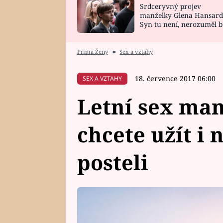
Srdceryvný projev
SNÁŘ
CELEBRITY
manželky Glena Hansard
Syn tu není, nerozuměl b
HOROSKOP NA
VAŘENÍ
tomu, vysvětlila
ROK 2023
Prima Ženy
■
Sex a vztahy
18. července 2017 06:00
SEX A VZTAHY
Letní sex man
chcete užít i 
posteli