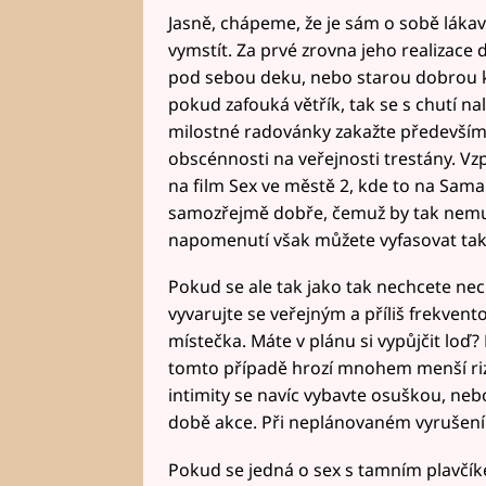
Jasně, chápeme, že je sám o sobě láka
vymstít. Za prvé zrovna jeho realizace
pod sebou deku, nebo starou dobrou ka
pokud zafouká větřík, tak se s chutí nal
milostné radovánky zakažte především
obscénnosti na veřejnosti trestány. Vzp
na film Sex ve městě 2, kde to na Sam
samozřejmě dobře, čemuž by tak nemus
napomenutí však můžete vyfasovat také
Pokud se ale tak jako tak nechcete nec
vyvarujte se veřejným a příliš frekven
místečka. Máte v plánu si vypůjčit loď
tomto případě hrozí mnohem menší riz
intimity se navíc vybavte osuškou, neb
době akce. Při neplánovaném vyrušení 
Pokud se jedná o sex s tamním plavčí