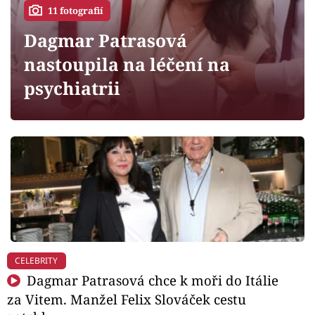
Horoskopy
11 fotografií
Sledujte prima+
Dagmar Patrasová
nastoupila na léčení na
Filmový festival Karlovy Vary
psychiatrii
Pořady
Mámy sobě
Přihlášení
Sledujte nás
CELEBRITY
Dagmar Patrasová chce k moři do Itálie
za Vitem. Manžel Felix Slováček cestu