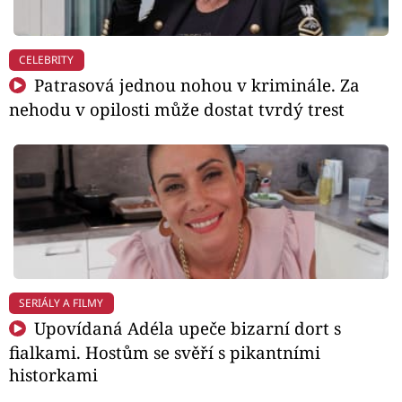
CELEBRITY
Patrasová jednou nohou v kriminále. Za
nehodu v opilosti může dostat tvrdý trest
SERIÁLY A FILMY
Upovídaná Adéla upeče bizarní dort s
fialkami. Hostům se svěří s pikantními
historkami