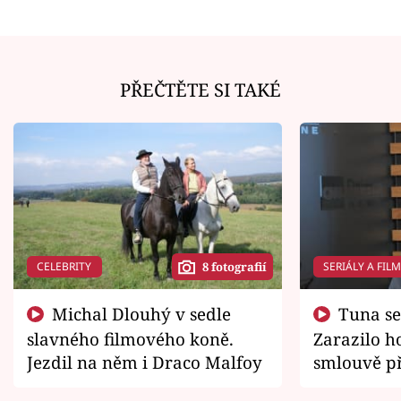
PŘEČTĚTE SI TAKÉ
CELEBRITY
SERIÁLY A FIL
8 fotografií
Michal Dlouhý v sedle
Tuna se chtěl vrátit domů.
slavného filmového koně.
Zarazilo ho
Jezdil na něm i Draco Malfoy
smlouvě př
zemřít