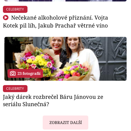
CELEBRITY
Nečekané alkoholové přiznání. Vojta
Kotek pil líh, Jakub Prachař větrné víno
23 fotografií
CELEBRITY
Jaký dárek rozbrečel Báru Jánovou ze
seriálu Slunečná?
ZOBRAZIT DALŠÍ