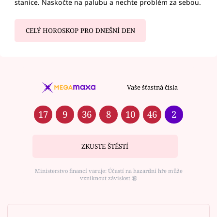
stanice. Naskočte na palubu a nechte problém za sebou.
CELÝ HOROSKOP PRO DNEŠNÍ DEN
Vaše šťastná čísla
17
9
36
8
10
46
2
ZKUSTE ŠTĚSTÍ
Ministerstvo financí varuje: Účastí na hazardní hře může
vzniknout závislost ⑱