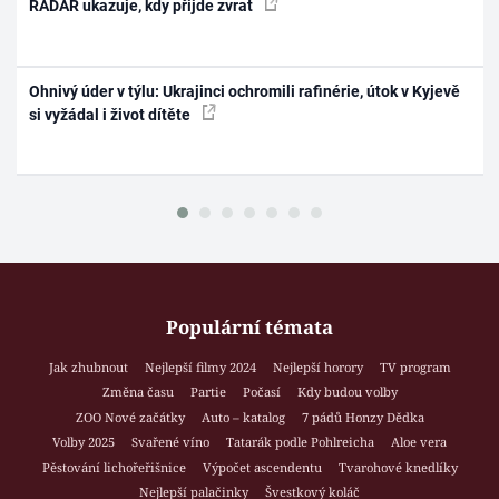
RADAR ukazuje, kdy přijde zvrat
Ohnivý úder v týlu: Ukrajinci ochromili rafinérie, útok v Kyjevě
si vyžádal i život dítěte
Populární témata
Jak zhubnout
Nejlepší filmy 2024
Nejlepší horory
TV program
Změna času
Partie
Počasí
Kdy budou volby
ZOO Nové začátky
Auto – katalog
7 pádů Honzy Dědka
Volby 2025
Svařené víno
Tatarák podle Pohlreicha
Aloe vera
Pěstování lichořeřišnice
Výpočet ascendentu
Tvarohové knedlíky
Nejlepší palačinky
Švestkový koláč