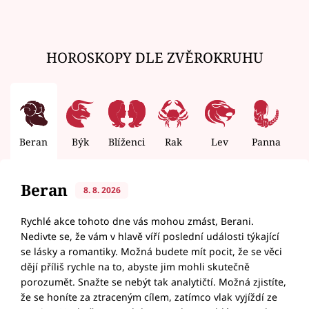
HOROSKOPY DLE ZVĚROKRUHU
Beran
Býk
Blíženci
Rak
Lev
Panna
V
Beran
8. 8. 2026
Rychlé akce tohoto dne vás mohou zmást, Berani.
Nedivte se, že vám v hlavě víří poslední události týkající
se lásky a romantiky. Možná budete mít pocit, že se věci
dějí příliš rychle na to, abyste jim mohli skutečně
porozumět. Snažte se nebýt tak analytičtí. Možná zjistíte,
že se honíte za ztraceným cílem, zatímco vlak vyjíždí ze