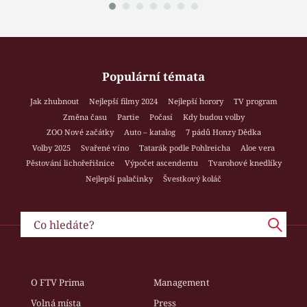
Populární témata
Jak zhubnout
Nejlepší filmy 2024
Nejlepší horory
TV program
Změna času
Partie
Počasí
Kdy budou volby
ZOO Nové začátky
Auto – katalog
7 pádů Honzy Dědka
Volby 2025
Svařené víno
Tatarák podle Pohlreicha
Aloe vera
Pěstování lichořeřišnice
Výpočet ascendentu
Tvarohové knedlíky
Nejlepší palačinky
Švestkový koláč
O FTV Prima
Management
Volná místa
Press