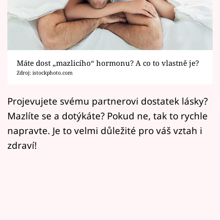
Horoskopy
Sledujte prima+
Filmový festival Karlovy Vary
Máte dost „mazlicího“ hormonu? A co to vlastně je?
Pořady
Zdroj: istockphoto.com
Mámy sobě
Projevujete svému partnerovi dostatek lásky?
Mazlíte se a dotýkáte? Pokud ne, tak to rychle
Přihlášení
napravte. Je to velmi důležité pro váš vztah i
zdraví!
Sledujte nás