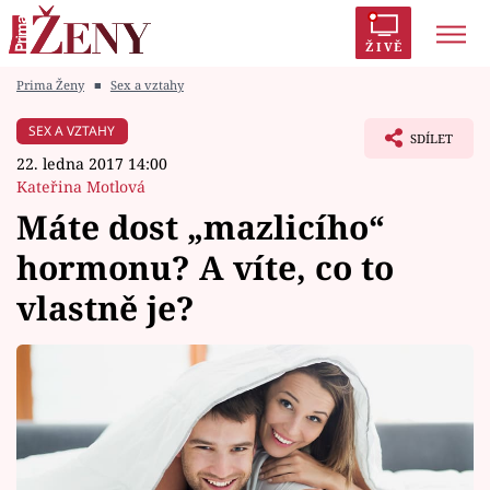
ŽIVĚ
Prima Ženy
■
Sex a vztahy
Trendy:
Polabí
Inspekce
Prostřeno!
AYTO?
SEX A VZTAHY
SDÍLET
Módní alarm
Zrádci
Proměny
22. ledna 2017 14:00
Kateřina Motlová
Máte dost „mazlicího“
hormonu? A víte, co to
Témata
vlastně je?
Celebrity
Vztahy
Seriály