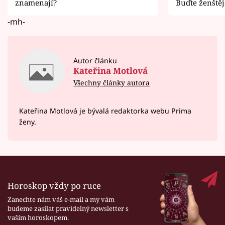
znamenají?
Buďte ženštěj
-mh-
Autor článku
Kateřina Motlová
Všechny články autora
Kateřina Motlová je bývalá redaktorka webu Prima
ženy.
Horoskop vždy po ruce
Zanechte nám váš e-mail a my vám
budeme zasílat pravidelný newsletter s
vaším horoskopem.