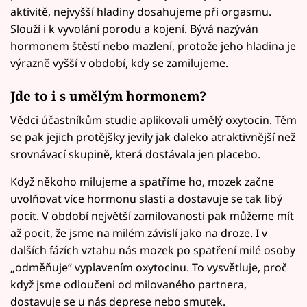
aktivitě, nejvyšší hladiny dosahujeme při orgasmu.
Slouží i k vyvolání porodu a kojení. Bývá nazýván
hormonem štěstí nebo mazlení, protože jeho hladina je
výrazně vyšší v období, kdy se zamilujeme.
Jde to i s umělým hormonem?
Vědci účastníkům studie aplikovali umělý oxytocin. Těm
se pak jejich protějšky jevily jak daleko atraktivnější než
srovnávací skupině, která dostávala jen placebo.
Když někoho milujeme a spatříme ho, mozek začne
uvolňovat více hormonu slasti a dostavuje se tak libý
pocit. V období největší zamilovanosti pak můžeme mít
až pocit, že jsme na milém závislí jako na droze. I v
dalších fázích vztahu nás mozek po spatření milé osoby
„odměňuje“ vyplavením oxytocinu. To vysvětluje, proč
když jsme odloučeni od milovaného partnera,
dostavuje se u nás deprese nebo smutek.