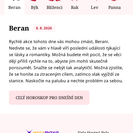
Beran
Býk
Blíženci
Rak
Lev
Panna
V
Beran
8. 8. 2026
Rychlé akce tohoto dne vás mohou zmást, Berani.
Nedivte se, že vám v hlavě víří poslední události týkající
se lásky a romantiky. Možná budete mít pocit, že se věci
dějí příliš rychle na to, abyste jim mohli skutečně
porozumět. Snažte se nebýt tak analytičtí. Možná zjistíte,
že se honíte za ztraceným cílem, zatímco vlak vyjíždí ze
stanice. Naskočte na palubu a nechte problém za sebou.
CELÝ HOROSKOP PRO DNEŠNÍ DEN
Vaše šťastná čísla