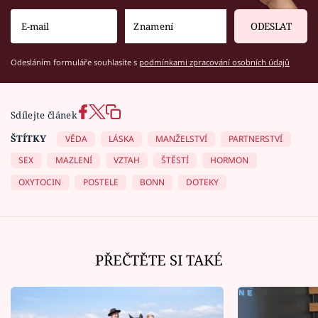
ODESLAT
Odesláním formuláře souhlasíte s
podmínkami zpracování osobních údajů
Sdílejte článek
ŠTÍTKY
VĚDA
LÁSKA
MANŽELSTVÍ
PARTNERSTVÍ
SEX
MAZLENÍ
VZTAH
ŠTĚSTÍ
HORMON
OXYTOCIN
POSTELE
BONN
DOTEKY
PŘEČTĚTE SI TAKÉ