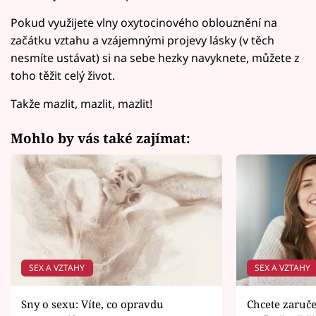
Pokud využijete vlny oxytocinového oblouznění na
začátku vztahu a vzájemnými projevy lásky (v těch
nesmíte ustávat) si na sebe hezky navyknete, můžete z
toho těžit celý život.
Takže mazlit, mazlit, mazlit!
Mohlo by vás také zajímat:
SEX A VZTAHY
SEX A VZTAHY
Sny o sexu: Víte, co opravdu
Chcete zaruč