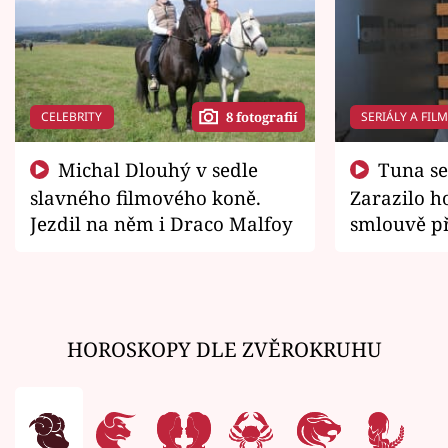
CELEBRITY
SERIÁLY A FIL
8 fotografií
Michal Dlouhý v sedle
Tuna se chtěl vrátit domů.
slavného filmového koně.
Zarazilo ho
Jezdil na něm i Draco Malfoy
smlouvě př
zemřít
HOROSKOPY DLE ZVĚROKRUHU