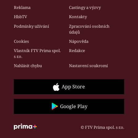
Reklama
Castingy a výzvy
HbbTV
Kontakty
Podmínky užívání
Zpracování osobních
údajů
Cookies
Nápověda
Vlastník FTV Prima spol.
Redakce
s r.o.
Nahlásit chybu
Nastavení soukromí
App Store
Google Play
© FTV Prima spol. s r.o.