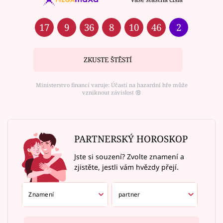
17
9
36
8
10
46
2
ZKUSTE ŠTĚSTÍ
Ministerstvo financí varuje: Účastí na hazardní hře může
vzniknout závislost ⑱
PARTNERSKÝ HOROSKOP
Jste si souzení? Zvolte znamení a
zjistěte, jestli vám hvězdy přejí.