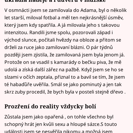
V osmnácti jsem se zamilovala do Adama, byl o několik
let starší, miloval fotbal a měl ten nejkrásnější úsměv,
který jsem kdy spatřila. A já milovala jeho s takovou
intenzitou. Randili jsme spolu, pozorovali západ i
východ slunce, počítali hvězdy na obloze a přitom se
drželi za ruce jako zamilovaní blázni. O pár týdnů
později jsem zjistila, že zamilovaná jsem byla jenom já.
Protože on se vsadil s kamarády o bečku piva, že mě
udolá a získá další zářez na pažbě. Když jsem se ho se
slzami v očích zeptala, přiznal to a bavil se tím, že jsem
té habaďůře uvěřila. Smál se jako pominutý a jen tak
skrz zuby procedil, že bych byla v posteli stejně dřevo .
Prozření do reality vždycky bolí
Zůstala jsem jako opařená , on tohle všechno byl
schopný hrát jen kvůli sexu a hloupé sázce.S touto
události jsem se nesvěřila nikomu a možná jsem