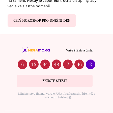
na rameni. Někdy je zapotřebí trocha disciplíny, aby
vedla ke slastné odměně.
CELÝ HOROSKOP PRO DNEŠNÍ DEN
Vaše šťastná čísla
6
15
34
48
7
46
2
ZKUSTE ŠTĚSTÍ
Ministerstvo financí varuje: Účastí na hazardní hře může
vzniknout závislost ⑱