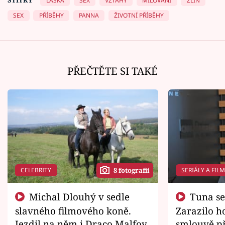
LÁSKA
SEX
VZTAHY
MILOVÁNÍ
ZLÍN
SEX
PŘÍBĚHY
PANNA
ŽIVOTNÍ PŘÍBĚHY
PŘEČTĚTE SI TAKÉ
CELEBRITY
SERIÁLY A FIL
8 fotografií
Michal Dlouhý v sedle
Tuna se chtěl vrátit domů.
slavného filmového koně.
Zarazilo ho
Jezdil na něm i Draco Malfoy
smlouvě př