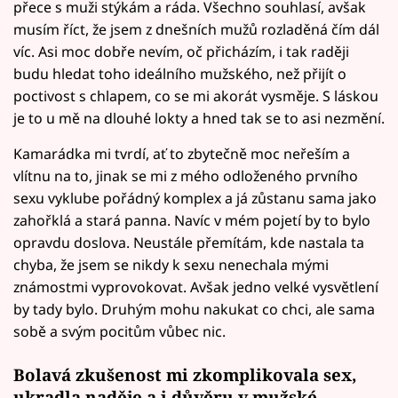
přece s muži stýkám a ráda. Všechno souhlasí, avšak
musím říct, že jsem z dnešních mužů rozladěná čím dál
víc. Asi moc dobře nevím, oč přicházím, i tak raději
budu hledat toho ideálního mužského, než přijít o
poctivost s chlapem, co se mi akorát vysměje. S láskou
je to u mě na dlouhé lokty a hned tak se to asi nezmění.
Kamarádka mi tvrdí, ať to zbytečně moc neřeším a
vlítnu na to, jinak se mi z mého odloženého prvního
sexu vyklube pořádný komplex a já zůstanu sama jako
zahořklá a stará panna. Navíc v mém pojetí by to bylo
opravdu doslova. Neustále přemítám, kde nastala ta
chyba, že jsem se nikdy k sexu nenechala mými
známostmi vyprovokovat. Avšak jedno velké vysvětlení
by tady bylo. Druhým mohu nakukat co chci, ale sama
sobě a svým pocitům vůbec nic.
Bolavá zkušenost mi zkomplikovala sex,
ukradla naděje a i důvěru v mužské