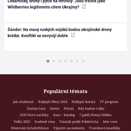
Lékárničky, drony i pytle na mrtvoly: Jsou tržiště jako
Wildberries legitimním cílem Ukrajiny?
Šándor: Na masy ruských vojáků budou ukrajinské drony
krátké. Konflikt se nevyvíjí dobře
Populární témata
Jak zhubnout
Nejlepší filmy 2024
Nejlepší horory
TV program
Změna času
Partie
Počasí
Kdy budou volby
ZOO Nové začátky
Auto – katalog
7 pádů Honzy Dědka
Volby 2025
Svařené víno
Tatarák podle Pohlreicha
Aloe vera
Pěstování lichořeřišnice
Výpočet ascendentu
Tvarohové knedlíky