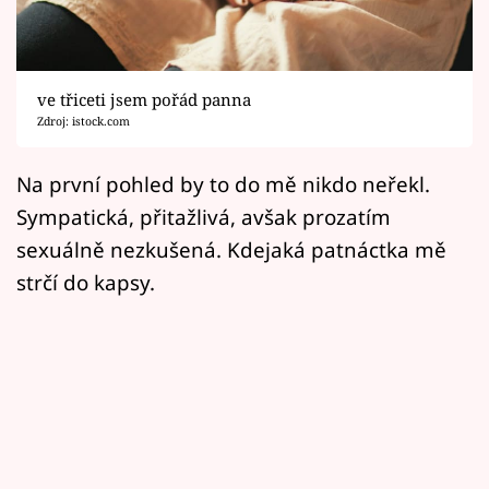
Horoskopy
Sledujte prima+
ve třiceti jsem pořád panna
Filmový festival Karlovy Vary
Zdroj: istock.com
Pořady
Na první pohled by to do mě nikdo neřekl.
Sympatická, přitažlivá, avšak prozatím
Mámy sobě
sexuálně nezkušená. Kdejaká patnáctka mě
strčí do kapsy.
Přihlášení
Sledujte nás