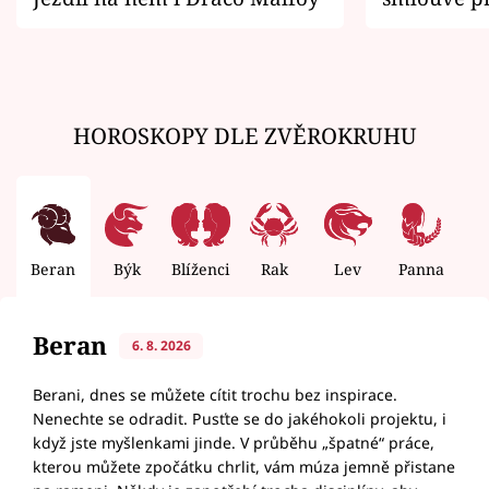
zemřít
HOROSKOPY DLE ZVĚROKRUHU
Beran
Býk
Blíženci
Rak
Lev
Panna
V
Beran
6. 8. 2026
Berani, dnes se můžete cítit trochu bez inspirace.
Nenechte se odradit. Pusťte se do jakéhokoli projektu, i
když jste myšlenkami jinde. V průběhu „špatné“ práce,
kterou můžete zpočátku chrlit, vám múza jemně přistane