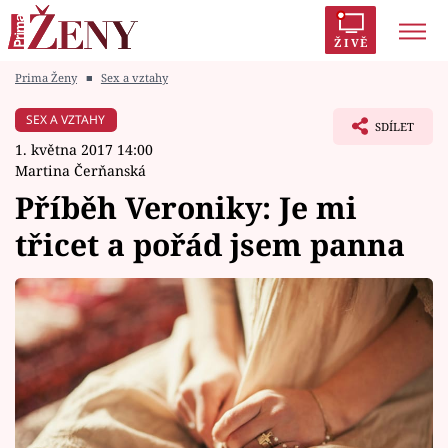
ŽIVĚ
Prima Ženy
■
Sex a vztahy
Trendy:
Polabí
Inspekce
Prostřeno!
AYTO?
SEX A VZTAHY
SDÍLET
Módní alarm
Zrádci
Proměny
1. května 2017 14:00
Martina Čerňanská
Příběh Veroniky: Je mi
třicet a pořád jsem panna
Témata
Celebrity
Vztahy
Seriály