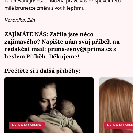
Tak neváhejte psát.. Možná právě váš příspěvek této
milé brunetce změní život k lepšímu.
Veronika, Zlín
ZAJÍMÁTE NÁS: Zažila jste něco
zajímavého? Napište nám svůj příběh na
redakční mail: prima-zeny@iprima.cz s
heslem Příběh. Děkujeme!
Přečtěte si i dalšá příběhy:
PRIMA MAMINKA
PRIMA MAMIN