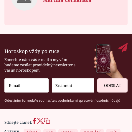
Horoskop vždy po ruce
Zanechte nám váš e-mail a my vám
budeme zasílat pravidelný newsletter s
vaším horoskopem.
ODESLAT
Odesláním formuláře souhlasíte s
podmínkami zpracování osobních údajů
Sdílejte článek
ŠTÍTKY