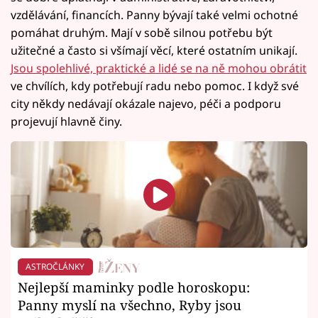
vzdělávání, financích. Panny bývají také velmi ochotné
pomáhat druhým. Mají v sobě silnou potřebu být
užitečné a často si všímají věcí, které ostatním unikají.
Jsou spolehlivé, praktické a lidé se na ně mohou obrátit
ve chvílích, kdy potřebují radu nebo pomoc. I když své
city někdy nedávají okázale najevo, péči a podporu
projevují hlavně činy.
ASTROČLÁNKY
Nejlepší maminky podle horoskopu:
Panny myslí na všechno, Ryby jsou