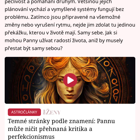
pečlivost a pomáhání druhým. Většinou jejich
plánování vychází a vymyšlené systémy fungují bez
problému. Zatímco jsou připravené na všemožné
změny nebo vyrušení rytmu, nejde jim zdolat tu jedinou
překážku, kterou v životě mají. Samy sebe. Jak si
mohou Panny užívat radostí života, aniž by musely
přestat být samy sebou?
ASTROČLÁNKY
Temné stránky podle znamení: Pannu
může ničit přehnaná kritika a
perfekcionismus