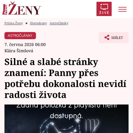
ŽIVĚ
Prima Ženy
■
Horoskopy
Astročlánky
Trendy:
Polabí
Inspekce
Prostřeno!
AYTO?
ASTROČLÁNKY
SDÍLET
Módní alarm
Zrádci
Proměny
7. června 2026 06:00
Klára Šimšová
Silné a slabé stránky
znamení: Panny přes
Témata
potřebu dokonalosti nevidí
Celebrity
radosti života
Žádná položka z playlistu není
Vztahy
Panna patří mezi nejpraktičtější, nejpečlivější
dostupná.
Seriály
a nejspolehlivější znamení zvěrokruhu. Lidé
narození v tomto znamení bývají velmi