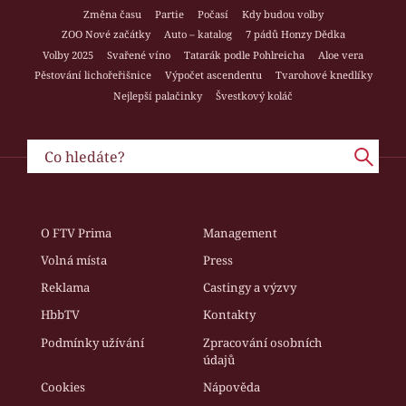
Změna času
Partie
Počasí
Kdy budou volby
ZOO Nové začátky
Auto – katalog
7 pádů Honzy Dědka
Volby 2025
Svařené víno
Tatarák podle Pohlreicha
Aloe vera
Pěstování lichořeřišnice
Výpočet ascendentu
Tvarohové knedlíky
Nejlepší palačinky
Švestkový koláč
O FTV Prima
Management
Volná místa
Press
Reklama
Castingy a výzvy
HbbTV
Kontakty
Podmínky užívání
Zpracování osobních
údajů
Cookies
Nápověda