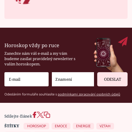
Horoskop vždy po ruce
Zanechte nám váš e-mail a my vám
budeme zasílat pravidelný newsletter s
vaším horoskopem.
ODESLAT
Odesláním formuláře souhlasíte s
podmínkami zpracování osobních údajů
Sdílejte článek
ŠTÍTKY
HOROSKOP
EMOCE
ENERGIE
VZTAH