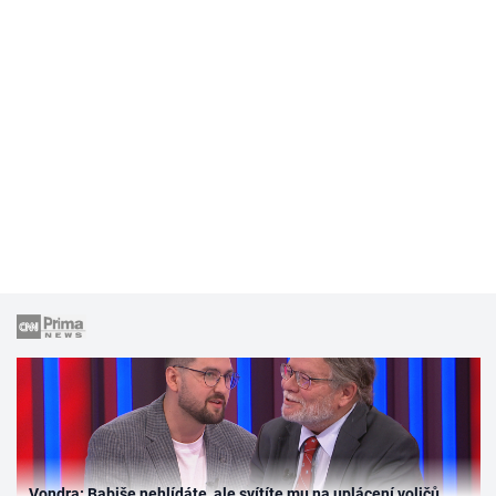
Vondra: Babiše nehlídáte, ale svítíte mu na uplácení voličů.