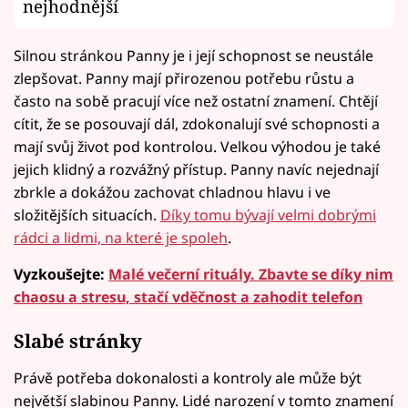
nejhodnější
Silnou stránkou Panny je i její schopnost se neustále
zlepšovat. Panny mají přirozenou potřebu růstu a
často na sobě pracují více než ostatní znamení. Chtějí
cítit, že se posouvají dál, zdokonalují své schopnosti a
mají svůj život pod kontrolou. Velkou výhodou je také
jejich klidný a rozvážný přístup. Panny navíc nejednají
zbrkle a dokážou zachovat chladnou hlavu i ve
složitějších situacích.
Díky tomu bývají velmi dobrými
rádci a lidmi, na které je spoleh
.
Vyzkoušejte:
Malé večerní rituály. Zbavte se díky nim
chaosu a stresu, stačí vděčnost a zahodit telefon
Slabé stránky
Právě potřeba dokonalosti a kontroly ale může být
největší slabinou Panny. Lidé narození v tomto znamení