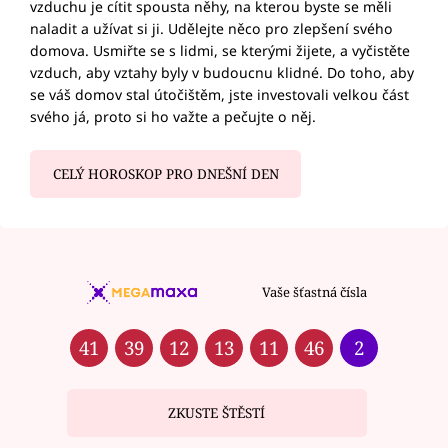
vzduchu je cítit spousta něhy, na kterou byste se měli
naladit a užívat si ji. Udělejte něco pro zlepšení svého
domova. Usmiřte se s lidmi, se kterými žijete, a vyčistěte
vzduch, aby vztahy byly v budoucnu klidné. Do toho, aby
se váš domov stal útočištěm, jste investovali velkou část
svého já, proto si ho važte a pečujte o něj.
CELÝ HOROSKOP PRO DNEŠNÍ DEN
Vaše šťastná čísla
41
39
12
13
11
46
2
ZKUSTE ŠTĚSTÍ