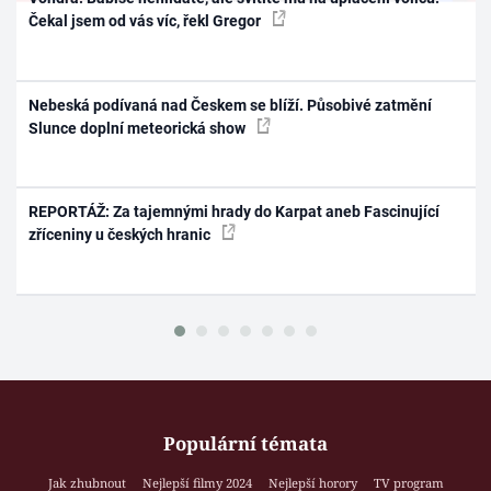
Čekal jsem od vás víc, řekl Gregor
Nebeská podívaná nad Českem se blíží. Působivé zatmění
Slunce doplní meteorická show
REPORTÁŽ: Za tajemnými hrady do Karpat aneb Fascinující
zříceniny u českých hranic
Populární témata
Jak zhubnout
Nejlepší filmy 2024
Nejlepší horory
TV program