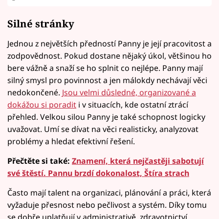
Silné stránky
Jednou z největších předností Panny je její pracovitost a
zodpovědnost. Pokud dostane nějaký úkol, většinou ho
bere vážně a snaží se ho splnit co nejlépe. Panny mají
silný smysl pro povinnost a jen málokdy nechávají věci
nedokončené.
Jsou velmi důsledné, organizované a
dokážou si poradit
i v situacích, kde ostatní ztrácí
přehled. Velkou silou Panny je také schopnost logicky
uvažovat. Umí se dívat na věci realisticky, analyzovat
problémy a hledat efektivní řešení.
Přečtěte si také:
Znamení, která nejčastěji sabotují
své štěstí. Pannu brzdí dokonalost, Štíra strach
Často mají talent na organizaci, plánování a práci, která
vyžaduje přesnost nebo pečlivost a systém. Díky tomu
se dobře uplatňují v administrativě, zdravotnictví,