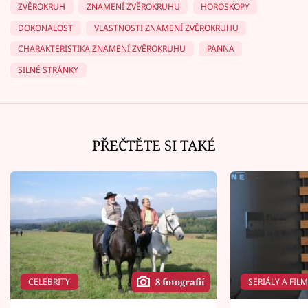
ZVĚROKRUH
ZNAMENÍ ZVĚROKRUHU
HOROSKOPY
DOKONALOST
VLASTNOSTI ZNAMENÍ ZVĚROKRUHU
CHARAKTERISTIKA ZNAMENÍ ZVĚROKRUHU
PANNA
SILNÉ STRÁNKY
PŘEČTĚTE SI TAKÉ
CELEBRITY
SERIÁLY A FIL
8 fotografií