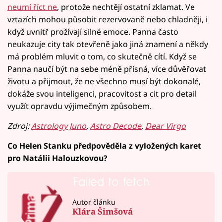
neumí říct ne
, protože nechtějí ostatní zklamat. Ve
vztazích mohou působit rezervovaně nebo chladněji, i
když uvnitř prožívají silné emoce. Panna často
neukazuje city tak otevřeně jako jiná znamení a někdy
má problém mluvit o tom, co skutečně cítí. Když se
Panna naučí být na sebe méně přísná, více důvěřovat
životu a přijmout, že ne všechno musí být dokonalé,
dokáže svou inteligenci, pracovitost a cit pro detail
využít opravdu výjimečným způsobem.
Zdroj:
Astrology Juno
,
Astro Decode
,
Dear Virgo
Co Helen Stanku předpověděla z vyložených karet
pro Natálii Halouzkovou?
Failed to fetch
Autor článku
Klára Šimšová