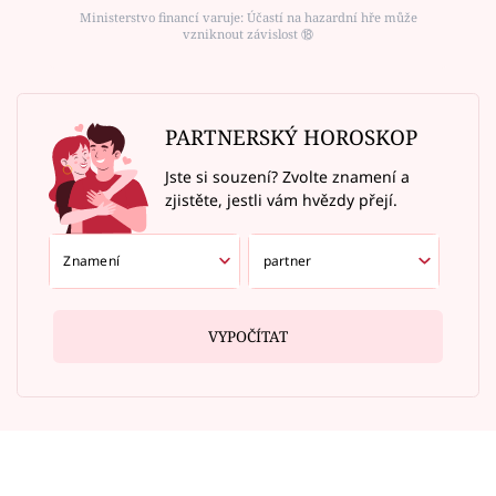
Ministerstvo financí varuje: Účastí na hazardní hře může
vzniknout závislost ⑱
PARTNERSKÝ HOROSKOP
Jste si souzení? Zvolte znamení a
zjistěte, jestli vám hvězdy přejí.
VYPOČÍTAT