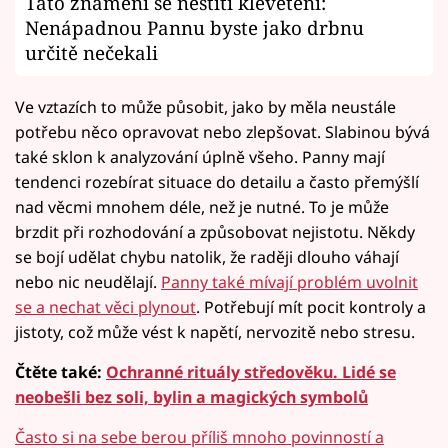
Tato znamení se neštítí klevetění:
Nenápadnou Pannu byste jako drbnu
určitě nečekali
Ve vztazích to může působit, jako by měla neustále
potřebu něco opravovat nebo zlepšovat. Slabinou bývá
také sklon k analyzování úplně všeho. Panny mají
tendenci rozebírat situace do detailu a často přemýšlí
nad věcmi mnohem déle, než je nutné. To je může
brzdit při rozhodování a způsobovat nejistotu. Někdy
se bojí udělat chybu natolik, že raději dlouho váhají
nebo nic neudělají.
Panny také mívají problém uvolnit
se a nechat věci plynout
. Potřebují mít pocit kontroly a
jistoty, což může vést k napětí, nervozitě nebo stresu.
Čtěte také:
Ochranné rituály středověku. Lidé se
neobešli bez soli, bylin a magických symbolů
Často si na sebe berou příliš mnoho povinností a