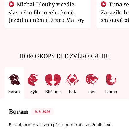
Michal Dlouhý v sedle
Tuna se chtěl vrátit domů.
slavného filmového koně.
Zarazilo ho
Jezdil na něm i Draco Malfoy
smlouvě př
zemřít
HOROSKOPY DLE ZVĚROKRUHU
Beran
Býk
Blíženci
Rak
Lev
Panna
V
Beran
9. 8. 2026
Berani, buďte ve svém přístupu mírní a zdrženliví. Ve