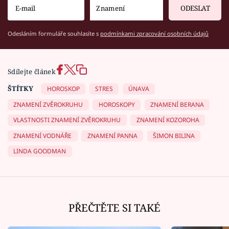
ODESLAT
Odesláním formuláře souhlasíte s
podmínkami zpracování osobních údajů
Sdílejte článek
ŠTÍTKY
HOROSKOP
STRES
ÚNAVA
ZNAMENÍ ZVĚROKRUHU
HOROSKOPY
ZNAMENÍ BERANA
VLASTNOSTI ZNAMENÍ ZVĚROKRUHU
ZNAMENÍ KOZOROHA
ZNAMENÍ VODNÁŘE
ZNAMENÍ PANNA
ŠIMON BILINA
LINDA GOODMAN
PŘEČTĚTE SI TAKÉ