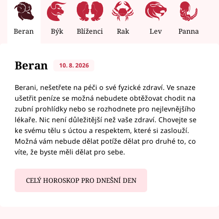
Beran
Býk
Blíženci
Rak
Lev
Panna
V
Beran
10. 8. 2026
Berani, nešetřete na péči o své fyzické zdraví. Ve snaze
ušetřit peníze se možná nebudete obtěžovat chodit na
zubní prohlídky nebo se rozhodnete pro nejlevnějšího
lékaře. Nic není důležitější než vaše zdraví. Chovejte se
ke svému tělu s úctou a respektem, které si zaslouží.
Možná vám nebude dělat potíže dělat pro druhé to, co
víte, že byste měli dělat pro sebe.
CELÝ HOROSKOP PRO DNEŠNÍ DEN