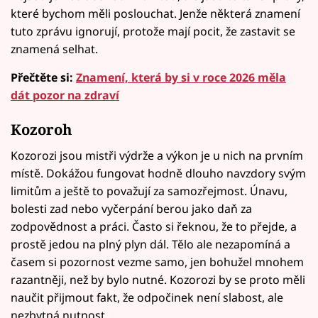
které bychom měli poslouchat. Jenže některá znamení
tuto zprávu ignorují, protože mají pocit, že zastavit se
znamená selhat.
Přečtěte si:
Znamení, která by si v roce 2026 měla
dát pozor na zdraví
Kozoroh
Kozorozi jsou mistři výdrže a výkon je u nich na prvním
místě. Dokážou fungovat hodně dlouho navzdory svým
limitům a ještě to považují za samozřejmost. Únavu,
bolesti zad nebo vyčerpání berou jako daň za
zodpovědnost a práci. Často si řeknou, že to přejde, a
prostě jedou na plný plyn dál. Tělo ale nezapomíná a
časem si pozornost vezme samo, jen bohužel mnohem
razantněji, než by bylo nutné. Kozorozi by se proto měli
naučit přijmout fakt, že odpočinek není slabost, ale
nezbytná nutnost.