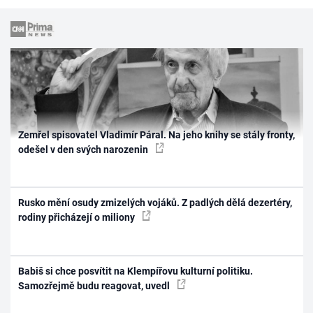
Zemřel spisovatel Vladimír Páral. Na jeho knihy se stály fronty,
odešel v den svých narozenin
Rusko mění osudy zmizelých vojáků. Z padlých dělá dezertéry,
rodiny přicházejí o miliony
Babiš si chce posvítit na Klempířovu kulturní politiku.
Samozřejmě budu reagovat, uvedl