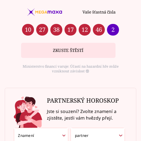
Vaše šťastná čísla
10
27
38
17
12
46
2
ZKUSTE ŠTĚSTÍ
Ministerstvo financí varuje: Účastí na hazardní hře může
vzniknout závislost ⑱
PARTNERSKÝ HOROSKOP
Jste si souzení? Zvolte znamení a
zjistěte, jestli vám hvězdy přejí.