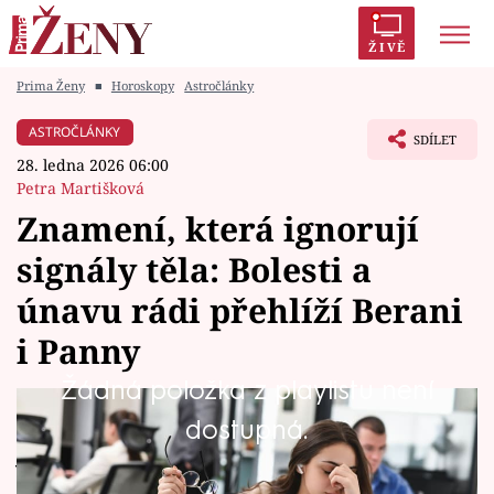
ŽIVĚ
Prima Ženy
■
Horoskopy
Astročlánky
Trendy:
Polabí
Inspekce
Prostřeno!
AYTO?
ASTROČLÁNKY
SDÍLET
Módní alarm
Zrádci
Proměny
28. ledna 2026 06:00
Petra Martišková
Znamení, která ignorují
signály těla: Bolesti a
Témata
únavu rádi přehlíží Berani
Celebrity
i Panny
Žádná položka z playlistu není
Vztahy
Únava, bolest hlavy, napětí nebo pocit, že už
dostupná.
Seriály
je toho prostě moc. Tělo nám dává signály
neustále, jenže ne každý mu naslouchá.