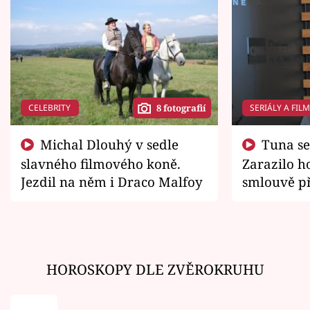
CELEBRITY
SERIÁLY A FIL
8 fotografií
Michal Dlouhý v sedle
Tuna se chtěl vrátit domů.
slavného filmového koně.
Zarazilo ho
Jezdil na něm i Draco Malfoy
smlouvě př
zemřít
HOROSKOPY DLE ZVĚROKRUHU