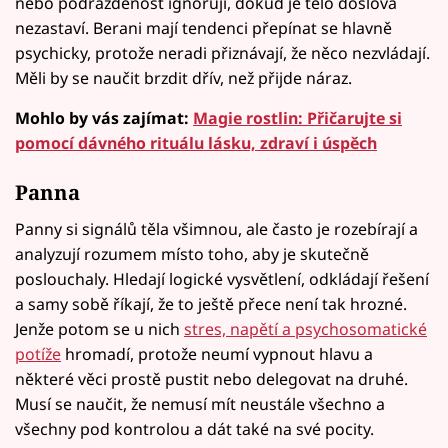
nebo podrážděnost ignorují, dokud je tělo doslova
nezastaví. Berani mají tendenci přepínat se hlavně
psychicky, protože neradi přiznávají, že něco nezvládají.
Měli by se naučit brzdit dřív, než přijde náraz.
Mohlo by vás zajímat:
Magie rostlin: Přičarujte si
pomocí dávného rituálu lásku, zdraví i úspěch
Panna
Panny si signálů těla všimnou, ale často je rozebírají a
analyzují rozumem místo toho, aby je skutečně
poslouchaly. Hledají logické vysvětlení, odkládají řešení
a samy sobě říkají, že to ještě přece není tak hrozné.
Jenže potom se u nich
stres, napětí a psychosomatické
potíže
hromadí, protože neumí vypnout hlavu a
některé věci prostě pustit nebo delegovat na druhé.
Musí se naučit, že nemusí mít neustále všechno a
všechny pod kontrolou a dát také na své pocity.