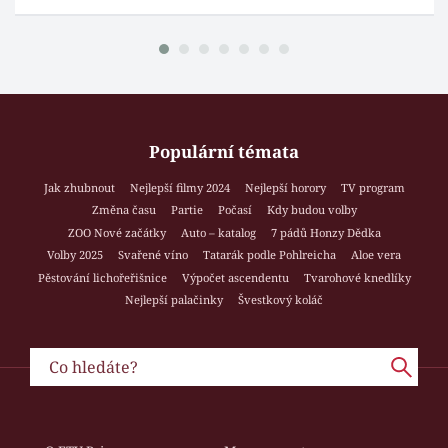
Populární témata
Jak zhubnout
Nejlepší filmy 2024
Nejlepší horory
TV program
Změna času
Partie
Počasí
Kdy budou volby
ZOO Nové začátky
Auto – katalog
7 pádů Honzy Dědka
Volby 2025
Svařené víno
Tatarák podle Pohlreicha
Aloe vera
Pěstování lichořeřišnice
Výpočet ascendentu
Tvarohové knedlíky
Nejlepší palačinky
Švestkový koláč