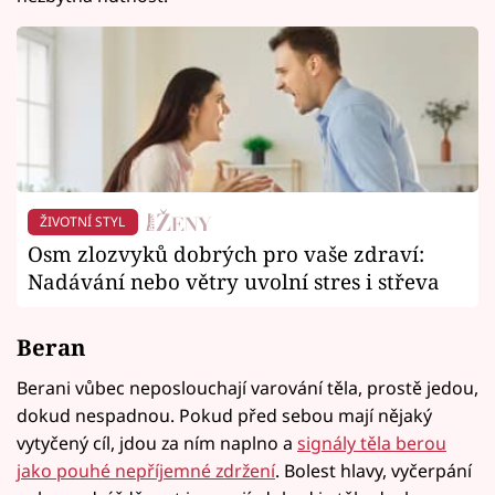
ŽIVOTNÍ STYL
Osm zlozvyků dobrých pro vaše zdraví:
Nadávání nebo větry uvolní stres i střeva
Beran
Berani vůbec neposlouchají varování těla, prostě jedou,
dokud nespadnou. Pokud před sebou mají nějaký
vytyčený cíl, jdou za ním naplno a
signály těla berou
jako pouhé nepříjemné zdržení
. Bolest hlavy, vyčerpání