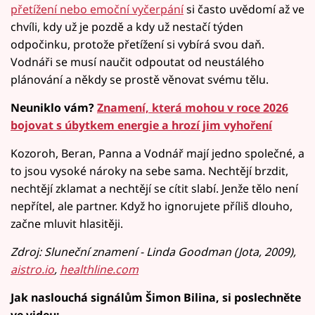
přetížení nebo emoční vyčerpání
si často uvědomí až ve
chvíli, kdy už je pozdě a kdy už nestačí týden
odpočinku, protože přetížení si vybírá svou daň.
Vodnáři se musí naučit odpoutat od neustálého
plánování a někdy se prostě věnovat svému tělu.
Neuniklo vám?
Znamení, která mohou v roce 2026
bojovat s úbytkem energie a hrozí jim vyhoření
Kozoroh, Beran, Panna a Vodnář mají jedno společné, a
to jsou vysoké nároky na sebe sama. Nechtějí brzdit,
nechtějí zklamat a nechtějí se cítit slabí. Jenže tělo není
nepřítel, ale partner. Když ho ignorujete příliš dlouho,
začne mluvit hlasitěji.
Zdroj: Sluneční znamení - Linda Goodman (Jota, 2009),
aistro.io
,
healthline.com
Jak naslouchá signálům Šimon Bilina, si poslechněte
ve videu: