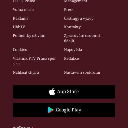
O FTV Prima
Management
Volná místa
Press
Reklama
Castingy a výzvy
HbbTV
Kontakty
Podmínky užívání
Zpracování osobních
údajů
Cookies
Nápověda
Vlastník FTV Prima spol.
Redakce
s r.o.
Nahlásit chybu
Nastavení soukromí
App Store
Google Play