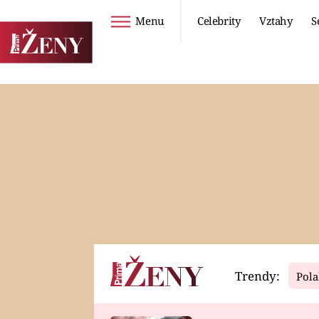
Menu
Celebrity
Vztahy
S
Seriály
Životní styl
ZOO
DIETY A HUBNUTÍ
PROSTŘENO!
CESTOVÁNÍ A
DOVOLENÁ
DUCH
ZDRAVÍ
Trendy:
Pola
Horoskopy
Video
ASTROČLÁNKY
SERIÁLY