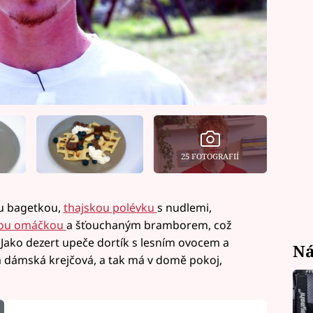
25 FOTOGRAFIÍ
ou bagetkou,
thajskou polévku
s nudlemi,
ou omáčkou
a šťouchaným bramborem, což
Jako dezert upeče dortík s lesním ovocem a
Ná
dámská krejčová, a tak má v domě pokoj,