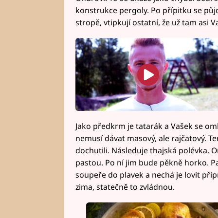
konstrukce pergoly. Po přípitku se půj
stropě, vtipkují ostatní, že už tam asi 
Jako předkrm je tatarák a Vašek se oml
nemusí dávat masový, ale rajčatový. T
dochutili. Následuje thajská polévka. 
pastou. Po ní jim bude pěkně horko. P
soupeře do plavek a nechá je lovit přip
zima, statečně to zvládnou.