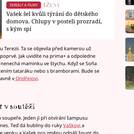
SERIÁLY A FILMY
Vašek šel kvůli týrání do dětského
domova. Chlupy v posteli prozradí,
s kým spí
u Terezii. Ta se objevila před kamerou už
u poprvé. Jak uvidíte na prima+ a odpoledne
 A nenechá maminku ve štychu. Když se Soňa
cením tataráku nebo s bramborami. Bude se
lavně v
Ondřejovi
.
 v soutěži
led to fetch
 soupeře. Jeden jí při otvírání šampusu
dnes. Teď dá bubliny do ruky
Vaškovi
a
 se venku a Vašek pro změnu odpálí špunt do