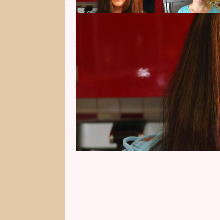
Jediná žena tohoto týdne pohost
kraje v domě se zahradou. Je v 
skluz. S večerem jí pomůže dcera
dítě. Soňa pány svlékne do plave
rádi?