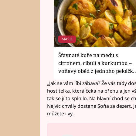
MASO
Šťavnaté kuře na medu s
citronem, cibulí a kurkumou –
voňavý oběd z jednoho pekáčk
„Jak se vám líbí zábava? Že vás tady do
hostitelka, která čeká na břehu a jen vše
tak se jí to splnilo. Na hlavní chod se 
Nejvíc chvály dostane Soňa za dezert. 
můžete i vy.