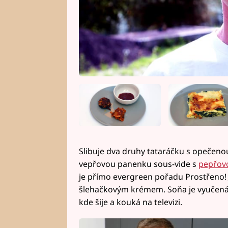
Slibuje dva druhy tataráčku s opečen
vepřovou panenku sous-vide s
pepřov
je přímo evergreen pořadu Prostřeno! 
šlehačkovým krémem. Soňa je vyučená 
kde šije a kouká na televizi.