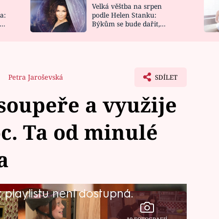
Velká věštba na srpen
NOVINKY
ZAHRADA
a:
podle Helen Stanku:
y
Býkům se bude dařit,
VIDEORECEPTY
DESIGN
Vodnáře čeká jízda
1
Petra Jaroševská
SDÍLET
soupeře a využije
c. Ta od minulé
a
playlistu není dostupná.