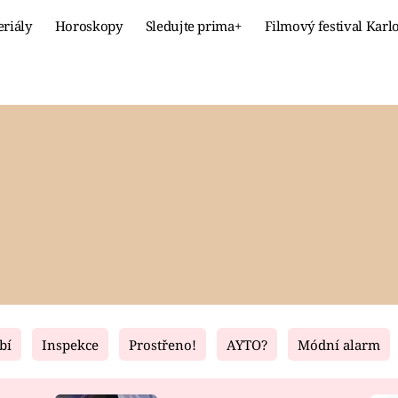
eriály
Horoskopy
Sledujte prima+
Filmový festival Karl
Celebrity
Recept
MÓDA A KRÁSA
HLAVNÍ JÍ
VZTAHY A SEX
SLADKÉ
PRIMA MAMINKA
ZDRAVÉ
bí
Inspekce
Prostřeno!
AYTO?
Módní alarm
Fresh
Living
RECEPTY
BYDLENÍ