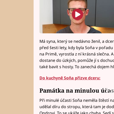
Má syna, který se nedávno ženil, a dcer
před šesti lety, kdy byla Soňa v pořad
na Primě, vyrostla z ní krásná slečna.
dostane do úzkých, pomůže jí s dochu
také bavit s hosty. To zanechá dojem h
Do kuchyně Soňa přizve dceru:
Památka na minulou účast
Fai
Při minulé účasti Soňa neměla štěstí na
udělal díru do stropu, která tam je do
Ondrovi. To se ukáže jako chyba. Sedí