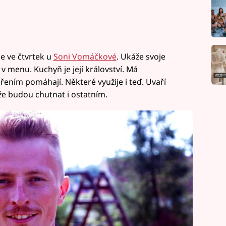
e ve čtvrtek u
Soni Vomáčkové
. Ukáže svoje
 v menu. Kuchyň je její království. Má
ařením pomáhají. Některé využije i teď. Uvaří
 že budou chutnat i ostatním.