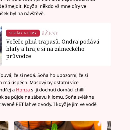
de šmejdit. Když si někdo všimne díry ve
Vašek byl na návštěvě.
SERIÁLY A FILMY
Večeře plná trapasů. Ondra podává
blafy a hraje si na zámeckého
průvodce
ouvá, že si nedá. Soňa ho upozorní, že si
en má úspěch. Masový by ostatní více
Ondřej a
Honza
si ji dochutí domácí chilli
ak se půjde na zábavu k lomu. Soňa svlékne
ravené PET lahve z vody. I když je jim ve vodě