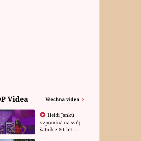
P Videa
Všechna videa
Heidi Janků
vzpomíná na svůj
šatník z 80. let -
Shopaholičky