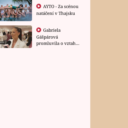
AYTO - Za scénou
natáčení v Thajsku
Gabriela
Gášpárová
promluvila o vztahu
a zakládání rodiny