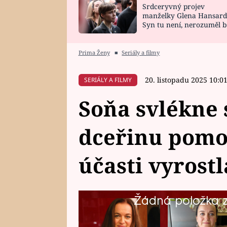
Srdceryvný projev
SNÁŘ
CELEBRITY
manželky Glena Hansard
Syn tu není, nerozuměl b
HOROSKOP NA
VAŘENÍ
tomu, vysvětlila
ROK 2023
Prima Ženy
■
Seriály a filmy
20. listopadu 2025 10:0
SERIÁLY A FILMY
Soňa svlékne 
dceřinu pomo
účasti vyrostl
Žádná položka z 