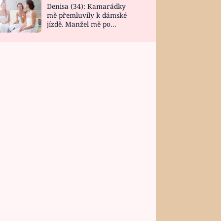
Denisa (34): Kamarádky
mě přemluvily k dámské
jízdě. Manžel mě po
návratu zaskočil