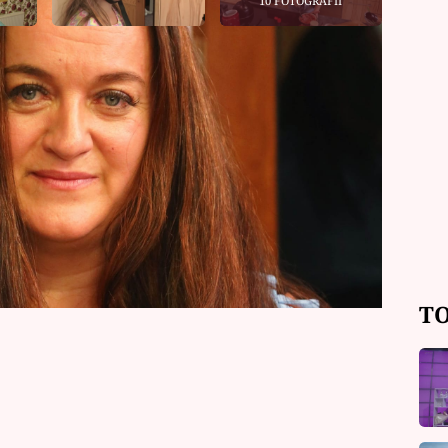
10 FOTOGRAFIÍ
í ve čtvrtek soupeře z Pardubického
soutěži podruhé a přesto má časový
, kterou diváci viděli naposledy jako
k a vyšle je plavat do lomu. Budou
TO