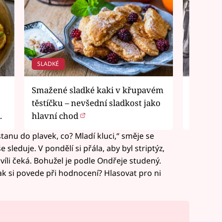
SLADKÉ
ZELENIN
Smažené sladké kaki v křupavém
Zapečen
těstíčku – nevšední sladkost jako
slaninou
u
hlavní chod
spojení
svěží c
stanu do plavek, co? Mladí kluci,“ směje se
 sleduje. V pondělí si přála, aby byl striptýz,
chvíli čeká. Bohužel je podle Ondřeje studený.
Jak si povede při hodnocení? Hlasovat pro ni