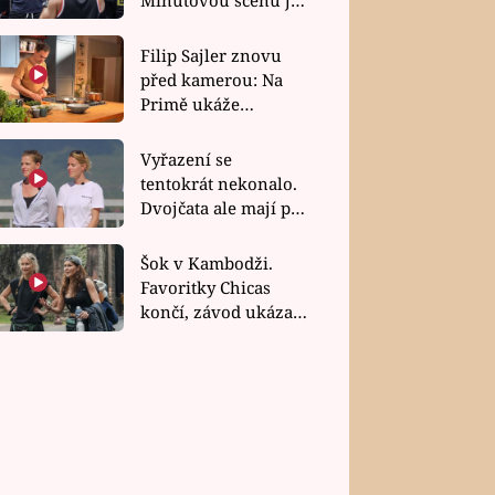
bez dubla
Filip Sajler znovu
před kamerou: Na
Primě ukáže
poctivou kuchyni i
rychlé recepty
Vyřazení se
tentokrát nekonalo.
Dvojčata ale mají po
uzavření třetí etapy
závodu nůž na krku
Šok v Kambodži.
Favoritky Chicas
končí, závod ukázal
svou nejtvrdší tvář