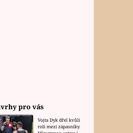
vrhy pro vás
Vojta Dyk dřel kvůli
roli mezi zápasníky.
Minutovou scénu jel