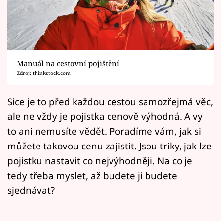
Horoskopy
Sledujte prima+
Filmový festival Karlovy Vary
Manuál na cestovní pojištění
Pořady
Zdroj: thinkstock.com
Mámy sobě
Sice je to před každou cestou samozřejmá věc,
ale ne vždy je pojistka cenově výhodná. A vy
Přihlášení
to ani nemusíte vědět. Poradíme vám, jak si
můžete takovou cenu zajistit. Jsou triky, jak lze
pojistku nastavit co nejvýhodněji. Na co je
Sledujte nás
tedy třeba myslet, až budete ji budete
sjednávat?