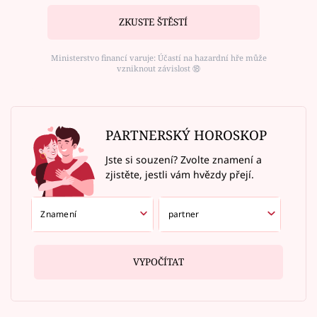
ZKUSTE ŠTĚSTÍ
Ministerstvo financí varuje: Účastí na hazardní hře může
vzniknout závislost ⑱
PARTNERSKÝ HOROSKOP
Jste si souzení? Zvolte znamení a
zjistěte, jestli vám hvězdy přejí.
VYPOČÍTAT