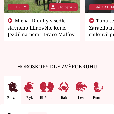
CELEBRITY
SERIÁLY A FIL
8 fotografií
Michal Dlouhý v sedle
Tuna se chtěl vrátit domů.
slavného filmového koně.
Zarazilo ho
Jezdil na něm i Draco Malfoy
smlouvě př
zemřít
HOROSKOPY DLE ZVĚROKRUHU
Beran
Býk
Blíženci
Rak
Lev
Panna
V