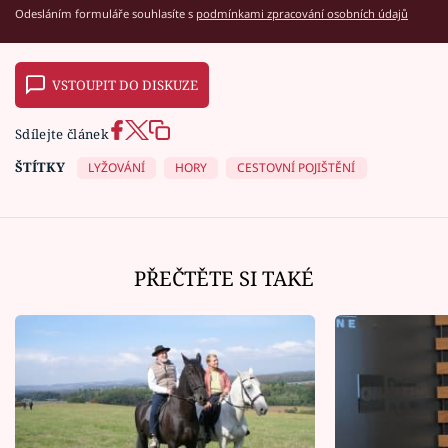
Odesláním formuláře souhlasíte s
podmínkami zpracování osobních údajů
VSTOUPIT DO DISKUZE
Sdílejte článek
ŠTÍTKY
LYŽOVÁNÍ
HORY
CESTOVNÍ POJIŠTĚNÍ
PŘEČTĚTE SI TAKÉ