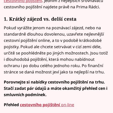
cestovního pojištění
. Jedním z nejlepších srovnávačů
cestovního pojištění najdete právě na Prima Rádci.
1. Krátký zájezd vs. delší cesta
Pokud vyrážíte jenom na poznávací zájezd, nebo na
standardně dlouhou dovolenou, uzavřete nejlevnější
cestovní pojištění online, a to v podobě krátkodobé
pojistky. Pokud ale chcete setrvávat v cizí zemi déle,
určitě se poohlédněte po jiných možnostech. Jsou totiž
i dlouhodobá pojištění, která mohou nabídnout
ochranu i po dobu celého jednoho roku. Po finanční
stránce se daná možnost jeví jako ta nejlepší na trhu.
Porovnejte si nabídky cestovního pojištění na trhu.
Stačí zadat pár údajů a máte okamžitý přehled cen i
smluvních podmínek.
Přehled
cestovního pojištění
on-line