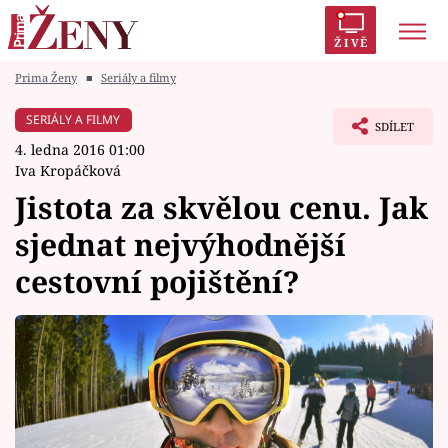
ŽIVĚ
Prima Ženy
■
Seriály a filmy
Trendy:
Polabí
Inspekce
Prostřeno!
AYTO?
SERIÁLY A FILMY
SDÍLET
Módní alarm
Zrádci
Proměny
4. ledna 2016 01:00
Iva Kropáčková
Jistota za skvělou cenu. Jak
sjednat nejvýhodnější
Témata
cestovní pojištění?
Celebrity
Vztahy
Seriály