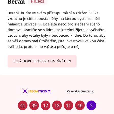
Beran
9. 8. 2026
Berani, buďte ve svém přístupu mírní a zdrženliví. Ve
vzduchu je cítit spousta něhy, na kterou byste se měli
naladit a užívat si ji. Udělejte něco pro zlepšení svého
domova. Usmiřte se s lidmi, se kterými žijete, a vyčistěte
vzduch, aby vztahy byly v budoucnu klidné. Do toho, aby
se váš domov stal útočištěm, jste investovali velkou část
svého já, proto si ho važte a pečujte o něj.
CELÝ HOROSKOP PRO DNEŠNÍ DEN
Vaše šťastná čísla
41
39
12
13
11
46
2