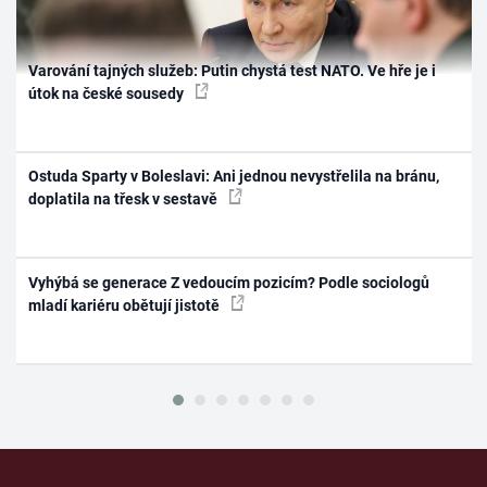
Varování tajných služeb: Putin chystá test NATO. Ve hře je i
útok na české sousedy
Ostuda Sparty v Boleslavi: Ani jednou nevystřelila na bránu,
doplatila na třesk v sestavě
Vyhýbá se generace Z vedoucím pozicím? Podle sociologů
mladí kariéru obětují jistotě