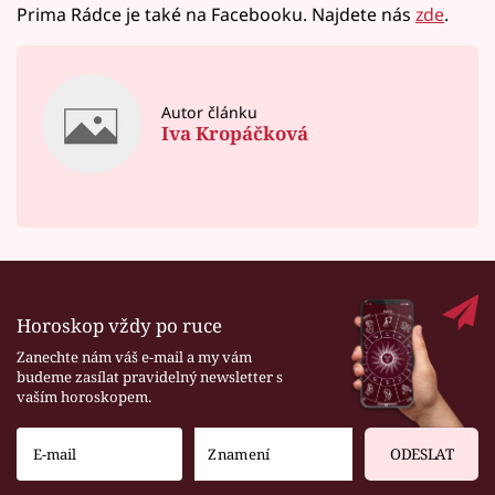
Prima Rádce je také na Facebooku. Najdete nás
zde
.
Autor článku
Iva Kropáčková
Horoskop vždy po ruce
Zanechte nám váš e-mail a my vám
budeme zasílat pravidelný newsletter s
vaším horoskopem.
ODESLAT