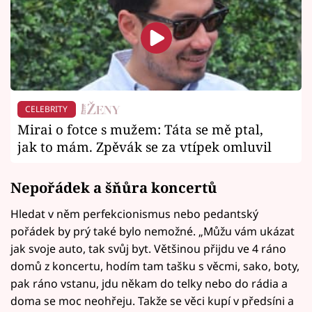
CELEBRITY
Mirai o fotce s mužem: Táta se mě ptal,
jak to mám. Zpěvák se za vtípek omluvil
Nepořádek a šňůra koncertů
Hledat v něm perfekcionismus nebo pedantský
pořádek by prý také bylo nemožné. „Můžu vám ukázat
jak svoje auto, tak svůj byt. Většinou přijdu ve 4 ráno
domů z koncertu, hodím tam tašku s věcmi, sako, boty,
pak ráno vstanu, jdu někam do telky nebo do rádia a
doma se moc neohřeju. Takže se věci kupí v předsíni a