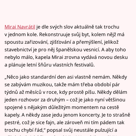
Mirai Navrátil
je dle svých slov aktuálně tak trochu
v jednom kole. Rekonstruuje svůj byt, kolem nějž má
spoustu zařizování, zjišťování a přemýšlení, jelikož
stavebnictví je pro něj španělskou vesnicí. A aby toho
nebylo málo, kapela Mirai zrovna vydává novou desku
a plánuje letní šňůru vlastních festivalů.
„Něco jako standardní den asi vlastně nemám. Někdy
se zabývám muzikou, takže mám třeba období pár
týdnů až měsíců v roce, kdy prostě píšu. Někdy dělám
jeden rozhovor za druhým – což je jako nyní většinou
spojené s nějakým důležitým momentem na cestě
kapely. A někdy zase jedu jenom koncerty. Je to strašně
pestré, což je sice fajn, ale zároveň mi tím pádem tak
trochu chybí řád,“ popsal svůj neustále pulzující a