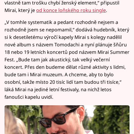
vlastně tam trošku chybí ženský element,“ připustil
Mirai, který je
od konce loňského roku single
.
„V tomhle systematik a pedant rozhodně nejsem a
rozhodně jsem se nepomamil,“ dodává hudebník, který
si k desetiletému výročí kapely Mirai s kolegy nadělil
nové album s názvem Tomodachi a nyní plánuje šňůru
18 nebo 19 letních koncertů pod názvem Mirai Summer
Fest. „Bude tam jak akustický, tak velký večerní
koncert. Přes den budeme dělat různé aktivity s lidmi,
bude tam i Mirai muzeum. A chceme, aby to bylo
osobní, takže místo 20 tisíc lidí tam budou tři tisíce,“
láká Mirai na jediné letní festivaly, na nichž letos
fanoušci kapelu uvidí.