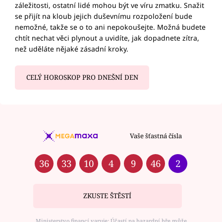
záležitosti, ostatní lidé mohou být ve víru zmatku. Snažit
se přijít na kloub jejich duševnímu rozpoložení bude
nemožné, takže se o to ani nepokoušejte. Možná budete
chtít nechat věci plynout a uvidíte, jak dopadnete zítra,
než uděláte nějaké zásadní kroky.
CELÝ HOROSKOP PRO DNEŠNÍ DEN
Vaše šťastná čísla
36
33
10
4
9
46
2
ZKUSTE ŠTĚSTÍ
Ministerstvo financí varuje: Účastí na hazardní hře může