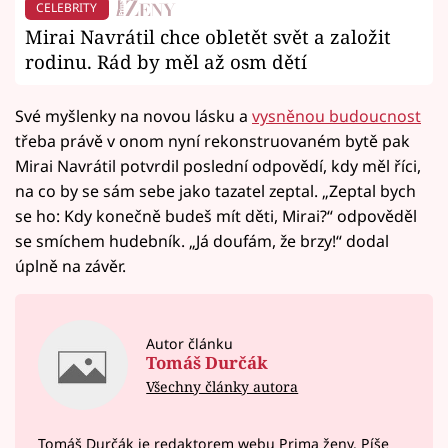
CELEBRITY
Mirai Navrátil chce obletět svět a založit
rodinu. Rád by měl až osm dětí
Své myšlenky na novou lásku a
vysněnou budoucnost
třeba právě v onom nyní rekonstruovaném bytě pak
Mirai Navrátil potvrdil poslední odpovědí, kdy měl říci,
na co by se sám sebe jako tazatel zeptal. „Zeptal bych
se ho: Kdy konečně budeš mít děti, Mirai?“ odpověděl
se smíchem hudebník. „Já doufám, že brzy!“ dodal
úplně na závěr.
Autor článku
Tomáš Durčák
Všechny články autora
Tomáš Durčák je redaktorem webu Prima ženy. Píše