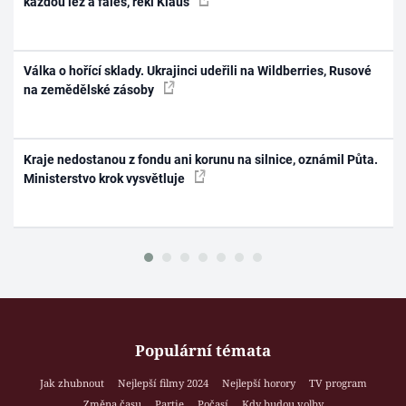
každou lež a faleš, řekl Klaus
Válka o hořící sklady. Ukrajinci udeřili na Wildberries, Rusové
na zemědělské zásoby
Kraje nedostanou z fondu ani korunu na silnice, oznámil Půta.
Ministerstvo krok vysvětluje
Populární témata
Jak zhubnout
Nejlepší filmy 2024
Nejlepší horory
TV program
Změna času
Partie
Počasí
Kdy budou volby