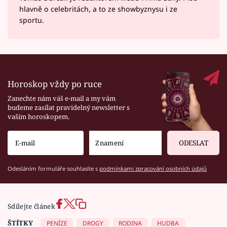
hlavně o celebritách, a to ze showbyznysu i ze
sportu.
Horoskop vždy po ruce
Zanechte nám váš e-mail a my vám
budeme zasílat pravidelný newsletter s
vaším horoskopem.
ODESLAT
Odesláním formuláře souhlasíte s
podmínkami zpracování osobních údajů
Sdílejte článek
ŠTÍTKY
PENÍZE
DROGY
RODINA
HUDBA