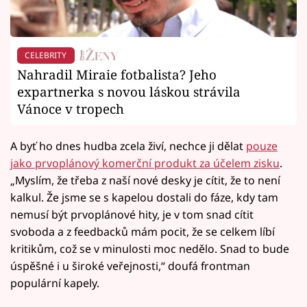
CELEBRITY
Nahradil Miraie fotbalista? Jeho
expartnerka s novou láskou strávila
Vánoce v tropech
A byť ho dnes hudba zcela živí, nechce ji dělat
pouze
jako prvoplánový komerční produkt za účelem zisku
.
„Myslím, že třeba z naší nové desky je cítit, že to není
kalkul. Že jsme se s kapelou dostali do fáze, kdy tam
nemusí být prvoplánové hity, je v tom snad cítit
svoboda a z feedbacků mám pocit, že se celkem líbí
kritikům, což se v minulosti moc nedělo. Snad to bude
úspěšné i u široké veřejnosti,“ doufá frontman
populární kapely.