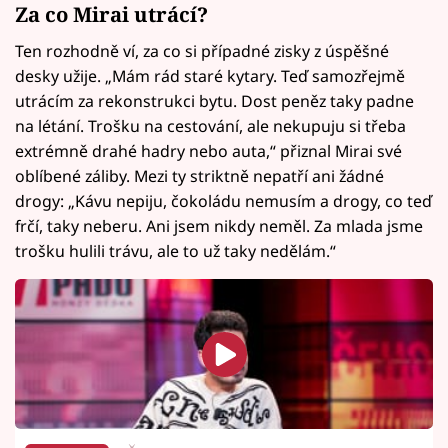
Za co Mirai utrácí?
Ten rozhodně ví, za co si případné zisky z úspěšné
desky užije. „Mám rád staré kytary. Teď samozřejmě
utrácím za rekonstrukci bytu. Dost peněz taky padne
na létání. Trošku na cestování, ale nekupuju si třeba
extrémně drahé hadry nebo auta,“ přiznal Mirai své
oblíbené záliby. Mezi ty striktně nepatří ani žádné
drogy: „Kávu nepiju, čokoládu nemusím a drogy, co teď
frčí, taky neberu. Ani jsem nikdy neměl. Za mlada jsme
trošku hulili trávu, ale to už taky nedělám.“