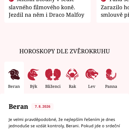
slavného filmového koně.
Zarazilo ho
Jezdil na něm i Draco Malfoy
smlouvě př
zemřít
HOROSKOPY DLE ZVĚROKRUHU
Beran
Býk
Blíženci
Rak
Lev
Panna
V
Beran
7. 8. 2026
Je velmi pravděpodobné, že nejlepším řešením je dnes
jednoduše se vzdát kontroly, Berani. Pokud jde o srdeční