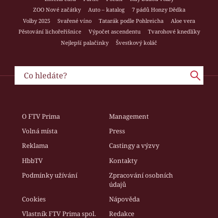
ZOO Nové začátky
Auto – katalog
7 pádů Honzy Dědka
Volby 2025
Svařené víno
Tatarák podle Pohlreicha
Aloe vera
Pěstování lichořeřišnice
Výpočet ascendentu
Tvarohové knedlíky
Nejlepší palačinky
Švestkový koláč
O FTV Prima
Management
Volná místa
Press
Reklama
Castingy a výzvy
HbbTV
Kontakty
Podmínky užívání
Zpracování osobních
údajů
Cookies
Nápověda
Vlastník FTV Prima spol.
Redakce