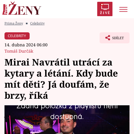
ŽIVĚ
Prima Ženy
■
Celebrity
Trendy:
Polabí
Inspekce
Prostřeno!
AYTO?
CELEBRITY
SDÍLET
Módní alarm
Zrádci
Proměny
14. dubna 2024 06:00
Tomáš Durčák
Mirai Navrátil utrácí za
kytary a létání. Kdy bude
Témata
mít děti? Já doufám, že
Celebrity
brzy, říká
Žádná položka z playlistu není
Vztahy
Jeho kapela dnes patří k nejpopulárnějším na
dostupná.
Seriály
české scéně a po deseti letech spolu nyní
vydává novou desku. Ta už názvem