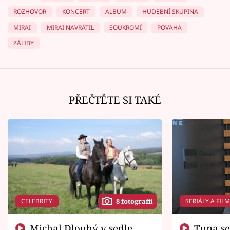
ROZHOVOR
KONCERT
ALBUM
HUDEBNÍ SKUPINA
MIRAI
MIRAI NAVRÁTIL
SOUKROMÍ
POVAHA
ZÁLIBY
PŘEČTĚTE SI TAKÉ
CELEBRITY
SERIÁLY A FIL
8 fotografií
Michal Dlouhý v sedle
Tuna se chtěl vrátit domů.