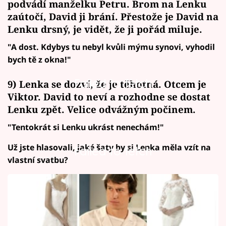
podvádí manželku Petru. Brom na Lenku
zaútočí, David ji brání. Přestože je David na
Lenku drsný, je vidět, že ji pořád miluje.
"A dost. Kdybys tu nebyl kvůli mýmu synovi, vyhodil
bych tě z okna!"
Failed to fetch
9) Lenka se dozví, že je těhotná. Otcem je
Viktor. David to neví a rozhodne se dostat
Lenku zpět. Velice odvážným počinem.
"Tentokrát si Lenku ukrást nenechám!"
Už jste hlasovali, jaké šaty by si Lenka měla vzít na
Failed to fetch
vlastní svatbu?