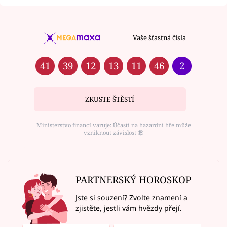
Vaše šťastná čísla
41
39
12
13
11
46
2
ZKUSTE ŠTĚSTÍ
Ministerstvo financí varuje: Účastí na hazardní hře může
vzniknout závislost ⑱
PARTNERSKÝ HOROSKOP
Jste si souzení? Zvolte znamení a
zjistěte, jestli vám hvězdy přejí.