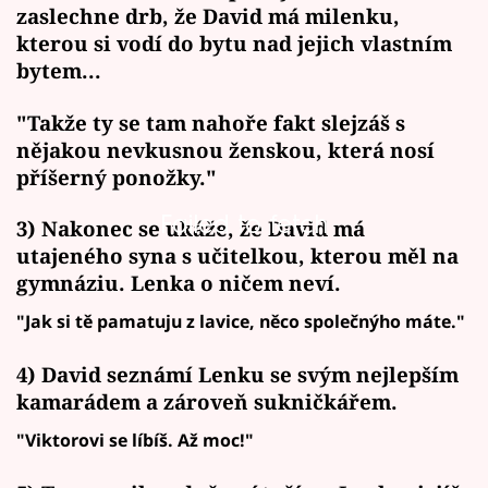
zaslechne drb, že David má milenku,
kterou si vodí do bytu nad jejich vlastním
bytem...
"Takže ty se tam nahoře fakt slejzáš s
nějakou nevkusnou ženskou, která nosí
příšerný ponožky."
Failed to fetch
3) Nakonec se ukáže, že David má
utajeného syna s učitelkou, kterou měl na
gymnáziu. Lenka o ničem neví.
"Jak si tě pamatuju z lavice, něco společnýho máte."
4) David seznámí Lenku se svým nejlepším
kamarádem a zároveň sukničkářem.
"Viktorovi se líbíš. Až moc!"