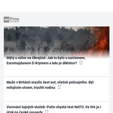
Mýty o válce na Ukrajině: Jak to bylo s nacismem,
Euromajdanem či Krymem a kdo je diktátor?
Muže v Británii srazilo šest aut, včetně policejního. Byl
milujícím otcem, truchlí rodina
Varování tajných služeb: Putin chystá test NATO. Ve hře je i
útok na české sousedy