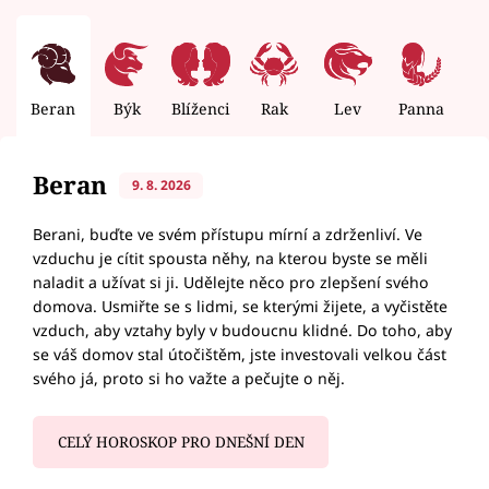
Beran
Býk
Blíženci
Rak
Lev
Panna
V
Beran
9. 8. 2026
Berani, buďte ve svém přístupu mírní a zdrženliví. Ve
vzduchu je cítit spousta něhy, na kterou byste se měli
naladit a užívat si ji. Udělejte něco pro zlepšení svého
domova. Usmiřte se s lidmi, se kterými žijete, a vyčistěte
vzduch, aby vztahy byly v budoucnu klidné. Do toho, aby
se váš domov stal útočištěm, jste investovali velkou část
svého já, proto si ho važte a pečujte o něj.
CELÝ HOROSKOP PRO DNEŠNÍ DEN