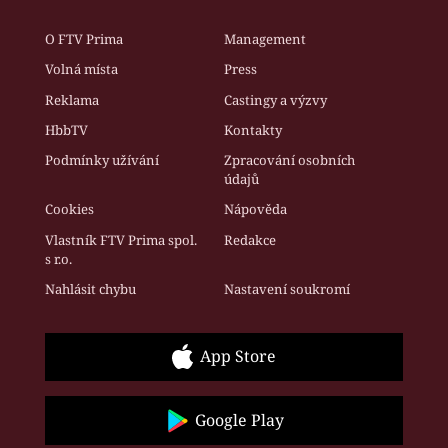
O FTV Prima
Management
Volná místa
Press
Reklama
Castingy a výzvy
HbbTV
Kontakty
Podmínky užívání
Zpracování osobních
údajů
Cookies
Nápověda
Vlastník FTV Prima spol.
Redakce
s r.o.
Nahlásit chybu
Nastavení soukromí
App Store
Google Play