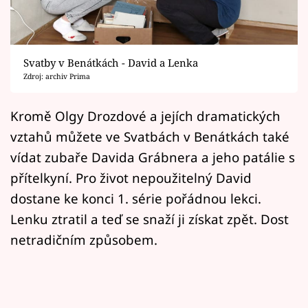
Horoskopy
Sledujte prima+
Svatby v Benátkách - David a Lenka
Filmový festival Karlovy Vary
Zdroj: archiv Prima
Pořady
Kromě Olgy Drozdové a jejích dramatických
vztahů můžete ve Svatbách v Benátkách také
Mámy sobě
vídat zubaře Davida Grábnera a jeho patálie s
přítelkyní. Pro život nepoužitelný David
Přihlášení
dostane ke konci 1. série pořádnou lekci.
Lenku ztratil a teď se snaží ji získat zpět. Dost
Sledujte nás
netradičním způsobem.