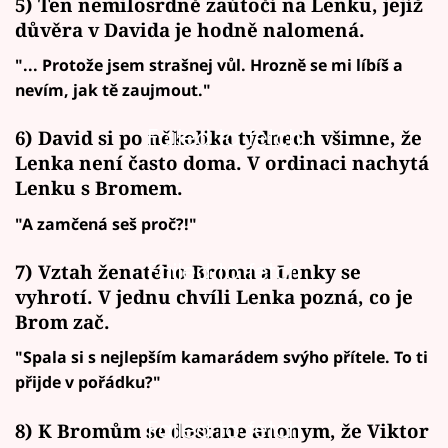
5) Ten nemilosrdně zaútočí na Lenku, jejíž
důvěra v Davida je hodně nalomená.
"... Protože jsem strašnej vůl. Hrozně se mi líbíš a
nevím, jak tě zaujmout."
Failed to fetch
6) David si po několika týdnech všimne, že
Lenka není často doma. V ordinaci nachytá
Lenku s Bromem.
"A zamčená seš proč?!"
Failed to fetch
7) Vztah ženatého Broma a Lenky se
vyhrotí. V jednu chvíli Lenka pozná, co je
Brom zač.
"Spala si s nejlepším kamarádem svýho přítele. To ti
přijde v pořádku?"
Failed to fetch
8) K Bromům se dostane anonym, že Viktor