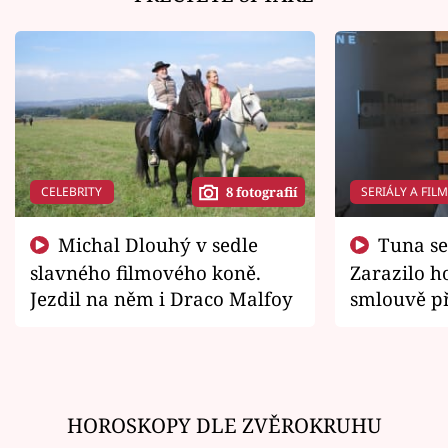
CELEBRITY
SERIÁLY A FIL
8 fotografií
Michal Dlouhý v sedle
Tuna se chtěl vrátit domů.
slavného filmového koně.
Zarazilo ho
Jezdil na něm i Draco Malfoy
smlouvě př
zemřít
HOROSKOPY DLE ZVĚROKRUHU