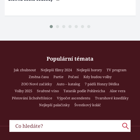
Populární témata
Jak zhubnout
Nejlepší filmy 2024
Nejlepší horory
TV program
Změna času
Partie
Počasí
Kdy budou volby
ZOO Nové začátky
Auto – katalog
7 pádů Honzy Dědka
Volby 2025
Svařené víno
Tatarák podle Pohlreicha
Aloe vera
Pěstování lichořeřišnice
Výpočet ascendentu
Tvarohové knedlíky
Nejlepší palačinky
Švestkový koláč