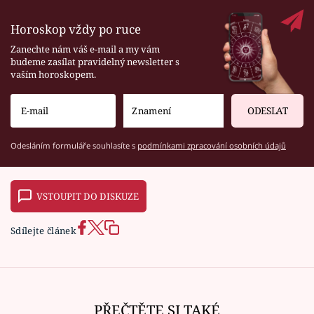
Horoskop vždy po ruce
Zanechte nám váš e-mail a my vám
budeme zasílat pravidelný newsletter s
vaším horoskopem.
ODESLAT
Odesláním formuláře souhlasíte s
podmínkami zpracování osobních údajů
VSTOUPIT DO DISKUZE
Sdílejte článek
PŘEČTĚTE SI TAKÉ