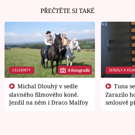
PŘEČTĚTE SI TAKÉ
CELEBRITY
SERIÁLY A FIL
8 fotografií
Michal Dlouhý v sedle
Tuna se chtěl vrátit domů.
slavného filmového koně.
Zarazilo ho
Jezdil na něm i Draco Malfoy
smlouvě př
zemřít