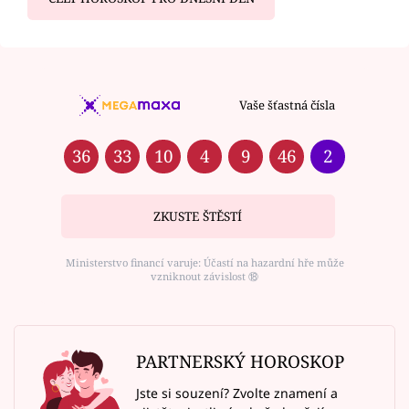
Vaše šťastná čísla
36
33
10
4
9
46
2
ZKUSTE ŠTĚSTÍ
Ministerstvo financí varuje: Účastí na hazardní hře může
vzniknout závislost ⑱
PARTNERSKÝ HOROSKOP
Jste si souzení? Zvolte znamení a