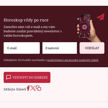
Horoskop vždy po ruce
Zanechte nám váš e-mail a my vám
budeme zasílat pravidelný newsletter s
vaším horoskopem.
ODESLAT
Odesláním formuláře souhlasíte s
podmínkami zpracování osobních údajů
VSTOUPIT DO DISKUZE
Sdílejte článek