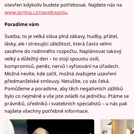
otevřen kdykoliv budete potřebovat. Najdete nás na
www.iprima.cz/navzdyspolu
.
Poradíme vám
Svatba, to je velká sláva plná zábavy, hudby, přátel,
lásky, ale i stresující záležitost, která často velmi
zasáhne do rodinného rozpočtu. Naplánovat takový
velký a důležitý den – to stojí spoustu úsilí,
kompromisů, peněz, nervů i vyřizování na úřadech.
Možná nevíte, kde začít, možná zvažujete uzavření
předmanželské smlouvy. Netušíte, co vás čeká.
Pomůžeme a poradíme, aby těch negativních zážitků
bylo co nejméně a vše jste zvládli na jedničku. Ptáme se
právníků, úředníků i svatebních specialistů – u nás pak
najdete všechny potřebné informace.