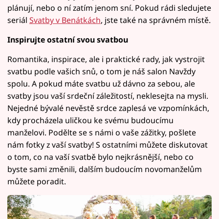
plánují, nebo o ní zatím jenom sní. Pokud rádi sledujete
seriál
Svatby v Benátkách
, jste také na správném místě.
Inspirujte ostatní svou svatbou
Romantika, inspirace, ale i praktické rady, jak vystrojit
svatbu podle vašich snů, o tom je náš salon Navždy
spolu. A pokud máte svatbu už dávno za sebou, ale
svatby jsou vaší srdeční záležitostí, neklesejta na mysli.
Nejedné bývalé nevěstě srdce zaplesá ve vzpomínkách,
kdy procházela uličkou ke svému budoucímu
manželovi. Podělte se s námi o vaše zážitky, pošlete
nám fotky z vaší svatby! S ostatními můžete diskutovat
o tom, co na vaší svatbě bylo nejkrásnější, nebo co
byste sami změnili, dalším budoucím novomanželům
můžete poradit.