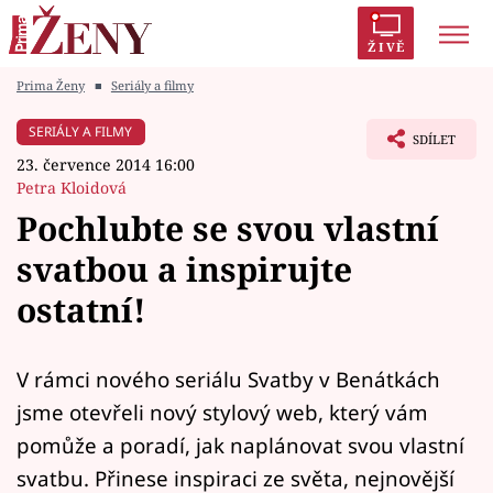
ŽIVĚ
Prima Ženy
■
Seriály a filmy
Trendy:
Polabí
Inspekce
Prostřeno!
AYTO?
SERIÁLY A FILMY
SDÍLET
Módní alarm
Zrádci
Proměny
23. července 2014 16:00
Petra Kloidová
Pochlubte se svou vlastní
svatbou a inspirujte
Témata
ostatní!
Celebrity
V rámci nového seriálu Svatby v Benátkách
Vztahy
jsme otevřeli nový stylový web, který vám
Seriály
pomůže a poradí, jak naplánovat svou vlastní
svatbu. Přinese inspiraci ze světa, nejnovější