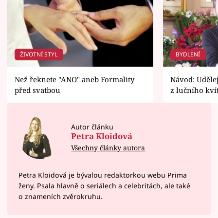
ŽIVOTNÍ STYL
BYDLENÍ
Než řeknete "ANO" aneb Formality
Návod: Udělejt
před svatbou
z lučního kví
Autor článku
Petra Kloidová
Všechny články autora
Petra Kloidová je bývalou redaktorkou webu Prima
ženy. Psala hlavně o seriálech a celebritách, ale také
o znameních zvěrokruhu.