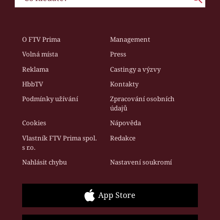
O FTV Prima
Management
Volná místa
Press
Reklama
Castingy a výzvy
HbbTV
Kontakty
Podmínky užívání
Zpracování osobních
údajů
Cookies
Nápověda
Vlastník FTV Prima spol.
Redakce
s r.o.
Nahlásit chybu
Nastavení soukromí
App Store