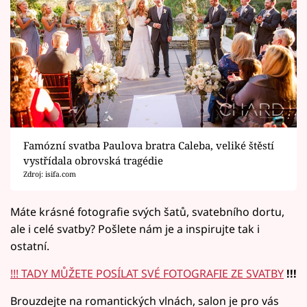
Famózní svatba Paulova bratra Caleba, veliké štěstí
vystřídala obrovská tragédie
Zdroj: isifa.com
Máte krásné fotografie svých šatů, svatebního dortu,
ale i celé svatby? Pošlete nám je a inspirujte tak i
ostatní.
!!! TADY MŮŽETE POSÍLAT SVÉ FOTOGRAFIE ZE SVATBY
!!!
Brouzdejte na romantických vlnách, salon je pro vás