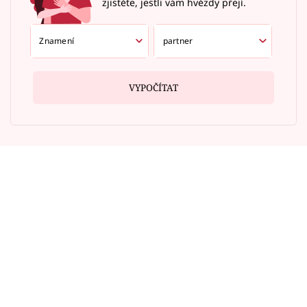
zjistěte, jestli vám hvězdy přejí.
VYPOČÍTAT