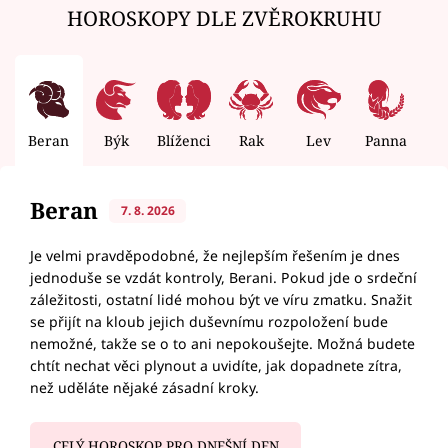
HOROSKOPY DLE ZVĚROKRUHU
Beran
Býk
Blíženci
Rak
Lev
Panna
V
Beran
7. 8. 2026
Je velmi pravděpodobné, že nejlepším řešením je dnes
jednoduše se vzdát kontroly, Berani. Pokud jde o srdeční
záležitosti, ostatní lidé mohou být ve víru zmatku. Snažit
se přijít na kloub jejich duševnímu rozpoložení bude
nemožné, takže se o to ani nepokoušejte. Možná budete
chtít nechat věci plynout a uvidíte, jak dopadnete zítra,
než uděláte nějaké zásadní kroky.
CELÝ HOROSKOP PRO DNEŠNÍ DEN