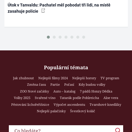
Útok v Tanvaldu: Pachatel měl pobodat tři lidi, na místě
zasahuje policie
Populární témata
Jak zhubnout
Nejlepší filmy 2024
Nejlepší horory
TV program
Změna času
Partie
Počasí
Kdy budou volby
ZOO Nové začátky
Auto – katalog
7 pádů Honzy Dědka
Volby 2025
Svařené víno
Tatarák podle Pohlreicha
Aloe vera
Pěstování lichořeřišnice
Výpočet ascendentu
Tvarohové knedlíky
Nejlepší palačinky
Švestkový koláč