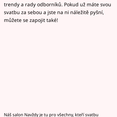
Horoskopy
trendy a rady odborníků. Pokud už máte svou
svatbu za sebou a jste na ni náležitě pyšní,
Sledujte prima+
můžete se zapojit také!
Filmový festival Karlovy Vary
Pořady
Mámy sobě
Přihlášení
Sledujte nás
Náš salon Navždy je tu pro všechny, kteří svatbu