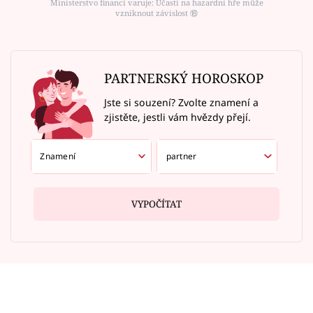
Ministerstvo financí varuje: Účastí na hazardní hře může
vzniknout závislost ⑱
PARTNERSKÝ HOROSKOP
Jste si souzení? Zvolte znamení a
zjistěte, jestli vám hvězdy přejí.
VYPOČÍTAT