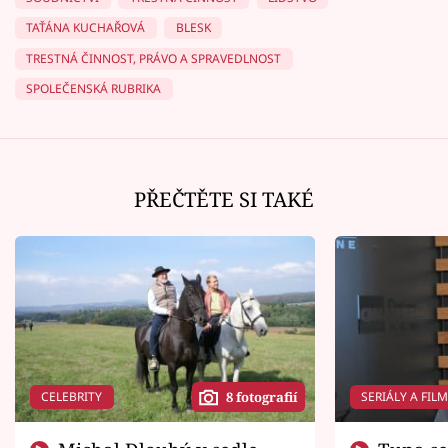
TAŤÁNA KUCHAŘOVÁ
BLESK
TRESTNÁ ČINNOST, PRÁVO A SPRAVEDLNOST
SPOLEČENSKÁ RUBRIKA
PŘEČTĚTE SI TAKÉ
CELEBRITY
SERIÁLY A FIL
8 fotografií