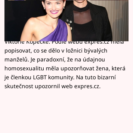
Horoskopy
Do soudního sporu mezi Taťánou Kuchařovou
Sledujte prima+
a Ondřejem Brzobohatým měla vstoupit také
Filmový festival Karlovy Vary
lesbická manželka husitské farářky Martiny
Viktorie Kopecké. Podle webu expres.cz měla
Pořady
popisovat, co se dělo v ložnici bývalých
manželů. Je paradoxní, že na údajnou
Mámy sobě
homosexualitu měla upozorňovat žena, která
je členkou LGBT komunity. Na tuto bizarní
Přihlášení
skutečnost upozornil web expres.cz.
Sledujte nás