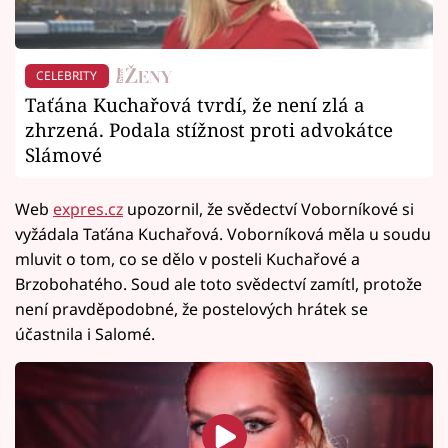
CELEBRITY
Taťána Kuchařová tvrdí, že není zlá a
zhrzená. Podala stížnost proti advokátce
Slámové
Web
expres.cz
upozornil, že svědectví Voborníkové si
vyžádala Taťána Kuchařová. Voborníková měla u soudu
mluvit o tom, co se dělo v posteli Kuchařové a
Brzobohatého. Soud ale toto svědectví zamítl, protože
není pravděpodobné, že postelových hrátek se
účastnila i Salomé.