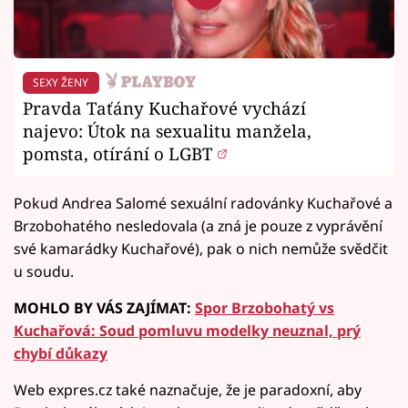
SEXY ŽENY
Pravda Taťány Kuchařové vychází
najevo: Útok na sexualitu manžela,
pomsta, otírání o LGBT
Pokud Andrea Salomé sexuální radovánky Kuchařové a
Brzobohatého nesledovala (a zná je pouze z vyprávění
své kamarádky Kuchařové), pak o nich nemůže svědčit
u soudu.
MOHLO BY VÁS ZAJÍMAT:
Spor Brzobohatý vs
Kuchařová: Soud pomluvu modelky neuznal, prý
chybí důkazy
Web expres.cz také naznačuje, že je paradoxní, aby