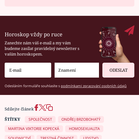
Horoskop vždy po ruce
Zanechte nám váš e-mail a my vám
budeme zasílat pravidelný newsletter s
vaším horoskopem.
ODESLAT
Odesláním formuláře souhlasíte s
podmínkami zpracování osobních údajů
Sdílejte článek
ŠTÍTKY
SPOLEČNOST
ONDŘEJ BRZOBOHATÝ
MARTINA VIKTORIE KOPECKÁ
HOMOSEXUALITA
SOUDNICTVÍ
TRESTNÁ ČINNOST
LIDSTVO