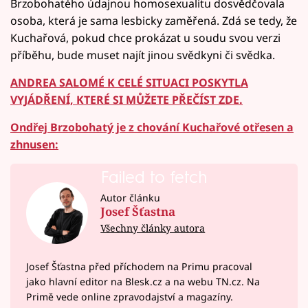
Brzobohatého údajnou homosexualitu dosvědčovala
osoba, která je sama lesbicky zaměřená. Zdá se tedy, že
Kuchařová, pokud chce prokázat u soudu svou verzi
příběhu, bude muset najít jinou svědkyni či svědka.
ANDREA SALOMÉ K CELÉ SITUACI POSKYTLA
VYJÁDŘENÍ, KTERÉ SI MŮŽETE PŘEČÍST ZDE.
Ondřej Brzobohatý je z chování Kuchařové otřesen a
zhnusen:
Failed to fetch
Autor článku
Josef Šťastna
Všechny články autora
Josef Šťastna před příchodem na Primu pracoval
jako hlavní editor na Blesk.cz a na webu TN.cz. Na
Primě vede online zpravodajství a magazíny.