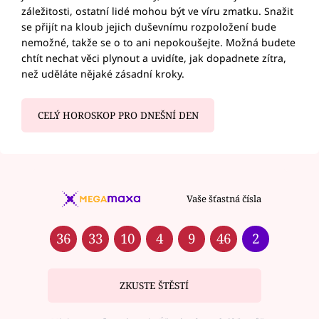
záležitosti, ostatní lidé mohou být ve víru zmatku. Snažit
se přijít na kloub jejich duševnímu rozpoložení bude
nemožné, takže se o to ani nepokoušejte. Možná budete
chtít nechat věci plynout a uvidíte, jak dopadnete zítra,
než uděláte nějaké zásadní kroky.
CELÝ HOROSKOP PRO DNEŠNÍ DEN
Vaše šťastná čísla
36
33
10
4
9
46
2
ZKUSTE ŠTĚSTÍ