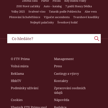
Změna času
Partie
Počasí
Kdy budou volby
ZOO Nové začátky
Auto – katalog
7 pádů Honzy Dědka
Volby 2025
Svařené víno
Tatarák podle Pohlreicha
Aloe vera
Pěstování lichořeřišnice
Výpočet ascendentu
Tvarohové knedlíky
Nejlepší palačinky
Švestkový koláč
O FTV Prima
Management
Volná místa
Press
Reklama
Castingy a výzvy
HbbTV
Kontakty
Podmínky užívání
Zpracování osobních
údajů
Cookies
Nápověda
Vlastník FTV Prima spol.
Redakce