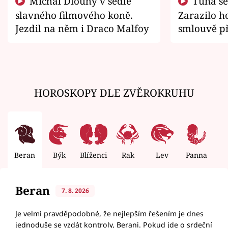
Michal Dlouhý v sedle
Tuna se chtěl vrátit domů.
slavného filmového koně.
Zarazilo ho
Jezdil na něm i Draco Malfoy
smlouvě př
zemřít
HOROSKOPY DLE ZVĚROKRUHU
Beran
Býk
Blíženci
Rak
Lev
Panna
V
Beran
7. 8. 2026
Je velmi pravděpodobné, že nejlepším řešením je dnes
jednoduše se vzdát kontroly, Berani. Pokud jde o srdeční