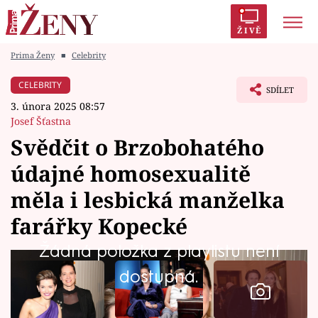
ŽIVĚ
Prima Ženy
■
Celebrity
Trendy:
Polabí
Inspekce
Prostřeno!
AYTO?
CELEBRITY
SDÍLET
Módní alarm
Zrádci
Proměny
3. února 2025 08:57
Josef Šťastna
Svědčit o Brzobohatého
údajné homosexualitě
Témata
měla i lesbická manželka
Celebrity
farářky Kopecké
Žádná položka z playlistu není
Vztahy
dostupná.
Seriály