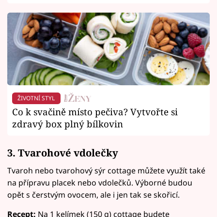
ŽIVOTNÍ STYL
Co k svačině místo pečiva? Vytvořte si
zdravý box plný bílkovin
3. Tvarohové vdolečky
Tvaroh nebo tvarohový sýr cottage můžete využít také
na přípravu placek nebo vdolečků. Výborné budou
opět s čerstvým ovocem, ale i jen tak se skořicí.
Recept:
Na 1 kelímek (150 g) cottage budete