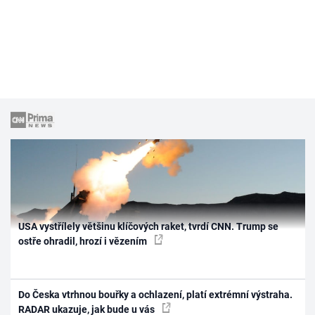
USA vystřílely většinu klíčových raket, tvrdí CNN. Trump se
ostře ohradil, hrozí i vězením
Do Česka vtrhnou bouřky a ochlazení, platí extrémní výstraha.
RADAR ukazuje, jak bude u vás