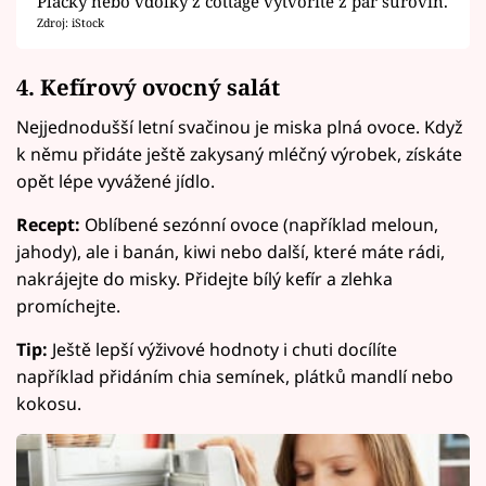
Placky nebo vdolky z cottage vytvoříte z pár surovin.
Zdroj: iStock
4. Kefírový ovocný salát
Nejjednodušší letní svačinou je miska plná ovoce. Když
k němu přidáte ještě zakysaný mléčný výrobek, získáte
opět lépe vyvážené jídlo.
Recept:
Oblíbené sezónní ovoce (například meloun,
jahody), ale i banán, kiwi nebo další, které máte rádi,
nakrájejte do misky. Přidejte bílý kefír a zlehka
promíchejte.
Tip:
Ještě lepší výživové hodnoty i chuti docílíte
například přidáním chia semínek, plátků mandlí nebo
kokosu.