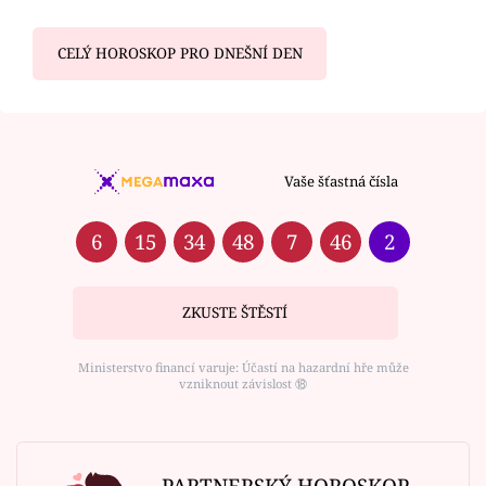
CELÝ HOROSKOP PRO DNEŠNÍ DEN
Vaše šťastná čísla
6
15
34
48
7
46
2
ZKUSTE ŠTĚSTÍ
Ministerstvo financí varuje: Účastí na hazardní hře může
vzniknout závislost ⑱
PARTNERSKÝ HOROSKOP