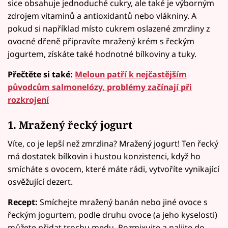
sice obsahuje jednoduché cukry, ale také je výborným
zdrojem vitaminů a antioxidantů nebo vlákniny. A
pokud si například místo cukrem oslazené zmrzliny z
ovocné dřeně připravíte mražený krém s řeckým
jogurtem, získáte také hodnotné bílkoviny a tuky.
Přečtěte si také:
Meloun patří k nejčastějším
původcům salmonelózy, problémy začínají při
rozkrojení
1. Mražený řecký jogurt
Víte, co je lepší než zmrzlina? Mražený jogurt! Ten řecký
má dostatek bílkovin i hustou konzistenci, když ho
smícháte s ovocem, které máte rádi, vytvoříte vynikající
osvěžující dezert.
Recept:
Smíchejte mražený banán nebo jiné ovoce s
řeckým jogurtem, podle druhu ovoce (a jeho kyselosti)
můžete přidat trochu medu. Rozmixujte a nalijte do