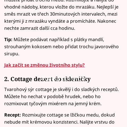
vhodné nádoby, kterou vložte do mrazáku. Nejlepší je
směs mrazit ve třech 30minutových intervalech, mezi
kterými ji z mrazáku vyndáte a promícháte. Nakonec
nechte zamrazit další cca hodinu.
Tip:
Můžete podávat například s plátky mandlí,
strouhaným kokosem nebo přidat trochu javorového
sirupu.
Jak začít se změnou životního stylu?
Failed to fetch
2. Cottage dezert do skleničky
Tvarohový sýr cottage je skvělý i do sladkých receptů.
Můžete ho nechat v podobě hrudek, nebo ho
rozmixovat tyčovým mixérem na jemný krém.
Recept:
Rozmixujte cottage se lžičkou medu, dokud
nebude mít krémovou konzistenci. Nalijte vrstvu do