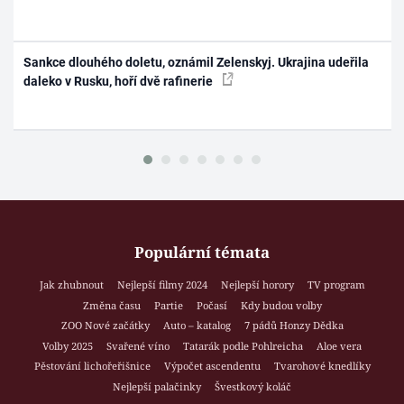
Sankce dlouhého doletu, oznámil Zelenskyj. Ukrajina udeřila
daleko v Rusku, hoří dvě rafinerie
Populární témata
Jak zhubnout
Nejlepší filmy 2024
Nejlepší horory
TV program
Změna času
Partie
Počasí
Kdy budou volby
ZOO Nové začátky
Auto – katalog
7 pádů Honzy Dědka
Volby 2025
Svařené víno
Tatarák podle Pohlreicha
Aloe vera
Pěstování lichořeřišnice
Výpočet ascendentu
Tvarohové knedlíky
Nejlepší palačinky
Švestkový koláč