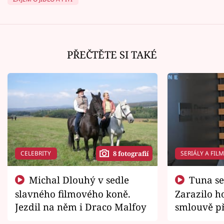
PŘEČTĚTE SI TAKÉ
CELEBRITY
SERIÁLY A FIL
8 fotografií
Michal Dlouhý v sedle
Tuna se chtěl vrátit domů.
slavného filmového koně.
Zarazilo ho
Jezdil na něm i Draco Malfoy
smlouvě př
zemřít