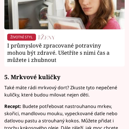
ŽIVOTNÍ STYL
I průmyslově zpracované potraviny
mohou být zdravé. Ušetříte s nimi čas a
můžete i zhubnout
5. Mrkvové kuličky
Také máte rádi mrkvový dort? Zkuste tyto nepečené
kuličky, které budou milovat nejen děti.
Recept:
Budete potřebovat nastrouhanou mrkev,
skořici, mandlovou mouku, vypeckované datle nebo
datlovou pastu a strouhaný kokos. Můžete přidat i
trochu kokosového oleje. Dále záleží, jak moc chcete