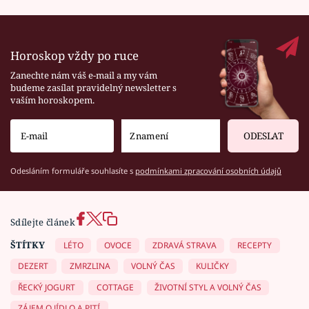
Horoskop vždy po ruce
Zanechte nám váš e-mail a my vám
budeme zasílat pravidelný newsletter s
vaším horoskopem.
ODESLAT
Odesláním formuláře souhlasíte s
podmínkami zpracování osobních údajů
Sdílejte článek
ŠTÍTKY
LÉTO
OVOCE
ZDRAVÁ STRAVA
RECEPTY
DEZERT
ZMRZLINA
VOLNÝ ČAS
KULIČKY
ŘECKÝ JOGURT
COTTAGE
ŽIVOTNÍ STYL A VOLNÝ ČAS
ZÁJEM O JÍDLO A PITÍ