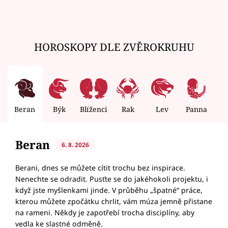
HOROSKOPY DLE ZVĚROKRUHU
Beran
Býk
Blíženci
Rak
Lev
Panna
V
Beran
6. 8. 2026
Berani, dnes se můžete cítit trochu bez inspirace.
Nenechte se odradit. Pusťte se do jakéhokoli projektu, i
když jste myšlenkami jinde. V průběhu „špatné“ práce,
kterou můžete zpočátku chrlit, vám múza jemně přistane
na rameni. Někdy je zapotřebí trocha disciplíny, aby
vedla ke slastné odměně.