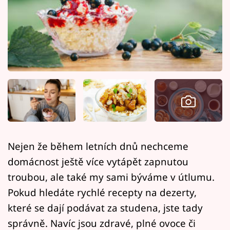
Horoskopy
Sledujte prima+
Filmový festival Karlovy Vary
Pořady
Mámy sobě
Přihlášení
Nejen že během letních dnů nechceme
domácnost ještě více vytápět zapnutou
Sledujte nás
troubou, ale také my sami býváme v útlumu.
Pokud hledáte rychlé recepty na dezerty,
které se dají podávat za studena, jste tady
správně. Navíc jsou zdravé, plné ovoce či