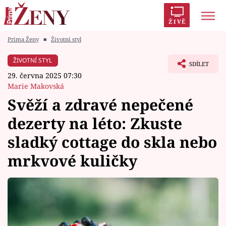
ŽIVĚ
Prima Ženy
■
Životní styl
Trendy:
Polabí
Inspekce
Prostřeno!
AYTO?
ŽIVOTNÍ STYL
SDÍLET
Módní alarm
Zrádci
Proměny
29. června 2025 07:30
Marie Makovská
Svěží a zdravé nepečené
dezerty na léto: Zkuste
Témata
sladký cottage do skla nebo
Celebrity
mrkvové kuličky
Vztahy
Seriály