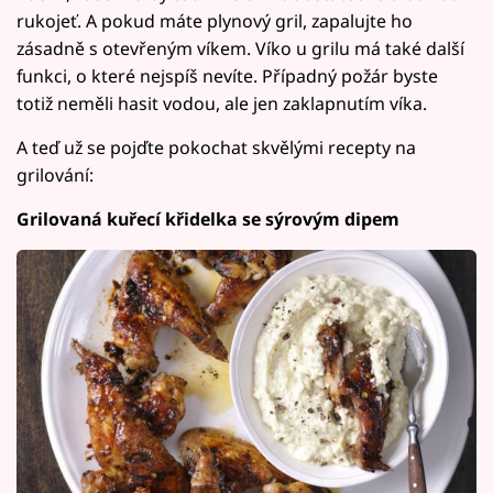
rukojeť. A pokud máte plynový gril, zapalujte ho
zásadně s otevřeným víkem. Víko u grilu má také další
funkci, o které nejspíš nevíte. Případný požár byste
totiž neměli hasit vodou, ale jen zaklapnutím víka.
A teď už se pojďte pokochat skvělými recepty na
grilování:
Grilovaná kuřecí křidelka se sýrovým dipem