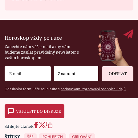
Horoskop vždy po ruce
Zanechte nám váš e-mail a my vám
budeme zasílat pravidelný newsletter s
vaším horoskopem.
ODESLAT
Odesláním formuláře souhlasíte s
podmínkami zpracování osobních údajů
VSTOUPIT DO DISKUZE
Sdílejte článek
ŠTÍTKY
ŠÉF
POHLREICH
GRILOVÁNÍ