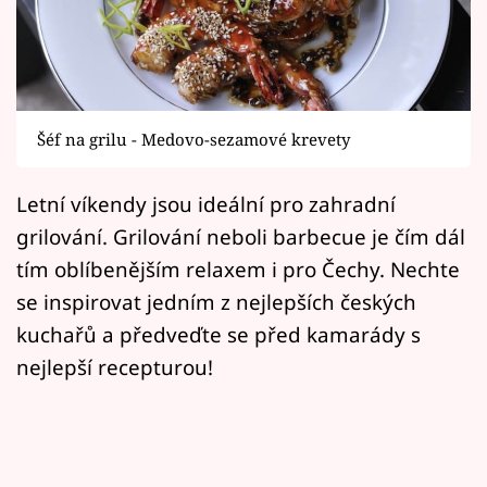
Horoskopy
Sledujte prima+
Filmový festival Karlovy Vary
Šéf na grilu - Medovo-sezamové krevety
Pořady
Letní víkendy jsou ideální pro zahradní
Mámy sobě
grilování. Grilování neboli barbecue je čím dál
tím oblíbenějším relaxem i pro Čechy. Nechte
Přihlášení
se inspirovat jedním z nejlepších českých
kuchařů a předveďte se před kamarády s
nejlepší recepturou!
Sledujte nás