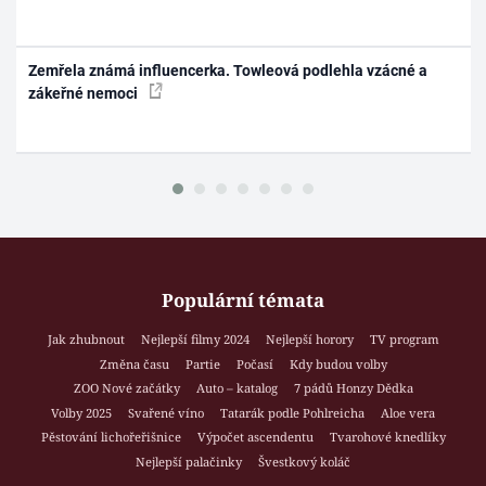
Zemřela známá influencerka. Towleová podlehla vzácné a
zákeřné nemoci
Populární témata
Jak zhubnout
Nejlepší filmy 2024
Nejlepší horory
TV program
Změna času
Partie
Počasí
Kdy budou volby
ZOO Nové začátky
Auto – katalog
7 pádů Honzy Dědka
Volby 2025
Svařené víno
Tatarák podle Pohlreicha
Aloe vera
Pěstování lichořeřišnice
Výpočet ascendentu
Tvarohové knedlíky
Nejlepší palačinky
Švestkový koláč