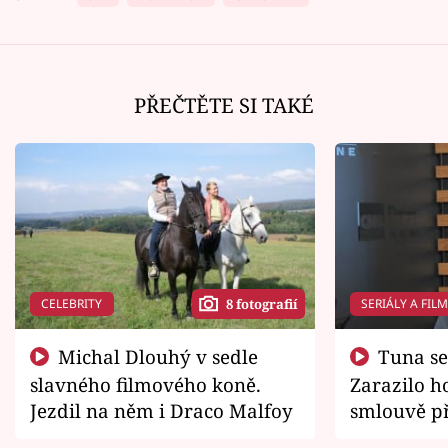
PŘEČTĚTE SI TAKÉ
CELEBRITY
SERIÁLY A FIL
8 fotografií
Michal Dlouhý v sedle
Tuna se chtěl vrátit domů.
slavného filmového koně.
Zarazilo ho
Jezdil na něm i Draco Malfoy
smlouvě př
zemřít