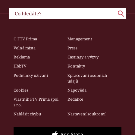
O FTV Prima
Management
Volná místa
Press
Reklama
Castingy a výzvy
HbbTV
Kontakty
Podmínky užívání
Zpracování osobních
údajů
Cookies
Nápověda
Vlastník FTV Prima spol.
Redakce
s r.o.
Nahlásit chybu
Nastavení soukromí
App Store