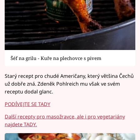
Šéf na grilu - Kuře na plechovce s pivem
Starý recept pro chudé Američany, který většina Čechů
už dobře zná. Zdeněk Pohlreich mu však ve svém
receptu dodal glanc.
PODÍVEJTE SE TADY
Další recepty pro masožravce, ale i pro vegetariány
najdete TADY.