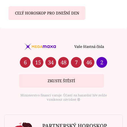
CELÝ HOROSKOP PRO DNEŠNÍ DEN
Vaše šťastná čísla
6
15
34
48
7
46
2
ZKUSTE ŠTĚSTÍ
Ministerstvo financí varuje: Účastí na hazardní hře může
vzniknout závislost ⑱
PARTNERSKÝ HOROSKOP