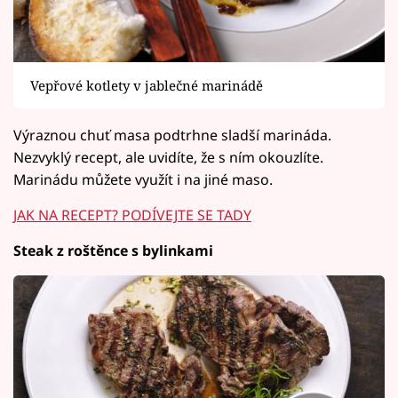
Vepřové kotlety v jablečné marinádě
Výraznou chuť masa podtrhne sladší marináda.
Nezvyklý recept, ale uvidíte, že s ním okouzlíte.
Marinádu můžete využít i na jiné maso.
JAK NA RECEPT? PODÍVEJTE SE TADY
Steak z roštěnce s bylinkami