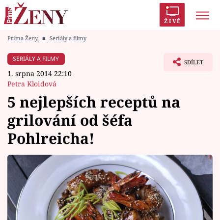
ŽIVĚ
Prima Ženy
■
Seriály a filmy
Trendy:
Polabí
Inspekce
Prostřeno!
AYTO?
SERIÁLY A FILMY
SDÍLET
Módní alarm
Zrádci
Proměny
1. srpna 2014 22:10
Petra Kloidová
5 nejlepších receptů na
grilování od šéfa
Témata
Pohlreicha!
Celebrity
Vztahy
Seriály