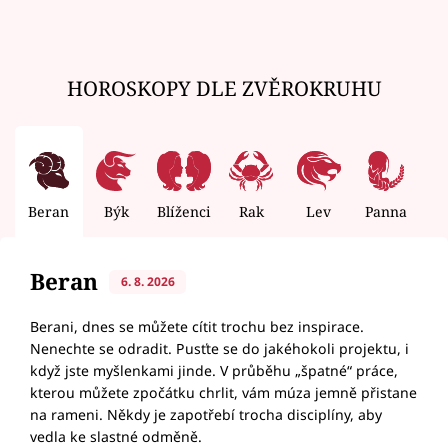
HOROSKOPY DLE ZVĚROKRUHU
Beran
Býk
Blíženci
Rak
Lev
Panna
V
Beran
6. 8. 2026
Berani, dnes se můžete cítit trochu bez inspirace.
Nenechte se odradit. Pusťte se do jakéhokoli projektu, i
když jste myšlenkami jinde. V průběhu „špatné“ práce,
kterou můžete zpočátku chrlit, vám múza jemně přistane
na rameni. Někdy je zapotřebí trocha disciplíny, aby
vedla ke slastné odměně.