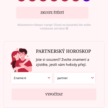
ZKUSTE ŠTĚSTÍ
Ministerstvo financí varuje: Účastí na hazardní hře může
vzniknout závislost ⑱
PARTNERSKÝ HOROSKOP
Jste si souzení? Zvolte znamení a
zjistěte, jestli vám hvězdy přejí.
VYPOČÍTAT