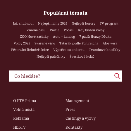
Populární témata
Jak zhubnout
Nejlepší filmy 2024
Nejlepší horory
TV program
Změna času
Partie
Počasí
Kdy budou volby
ZOO Nové začátky
Auto – katalog
7 pádů Honzy Dědka
Volby 2025
Svařené víno
Tatarák podle Pohlreicha
Aloe vera
Pěstování lichořeřišnice
Výpočet ascendentu
Tvarohové knedlíky
Nejlepší palačinky
Švestkový koláč
O FTV Prima
Management
Volná místa
Press
Reklama
Castingy a výzvy
HbbTV
Kontakty