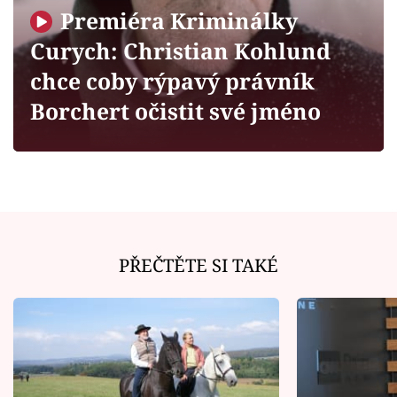
Horoskopy
Premiéra Kriminálky
Sledujte prima+
Curych: Christian Kohlund
chce coby rýpavý právník
Filmový festival Karlovy Vary
Borchert očistit své jméno
Pořady
Mámy sobě
Přihlášení
PŘEČTĚTE SI TAKÉ
Sledujte nás