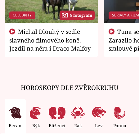
CELEBRITY
SERIÁLY A FIL
8 fotografií
Michal Dlouhý v sedle
Tuna se chtěl vrátit domů.
slavného filmového koně.
Zarazilo ho
Jezdil na něm i Draco Malfoy
smlouvě př
zemřít
HOROSKOPY DLE ZVĚROKRUHU
Beran
Býk
Blíženci
Rak
Lev
Panna
V