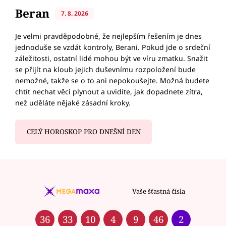
Beran
7. 8. 2026
Je velmi pravděpodobné, že nejlepším řešením je dnes
jednoduše se vzdát kontroly, Berani. Pokud jde o srdeční
záležitosti, ostatní lidé mohou být ve víru zmatku. Snažit
se přijít na kloub jejich duševnímu rozpoložení bude
nemožné, takže se o to ani nepokoušejte. Možná budete
chtít nechat věci plynout a uvidíte, jak dopadnete zítra,
než uděláte nějaké zásadní kroky.
CELÝ HOROSKOP PRO DNEŠNÍ DEN
Vaše šťastná čísla
36
33
10
4
9
46
2