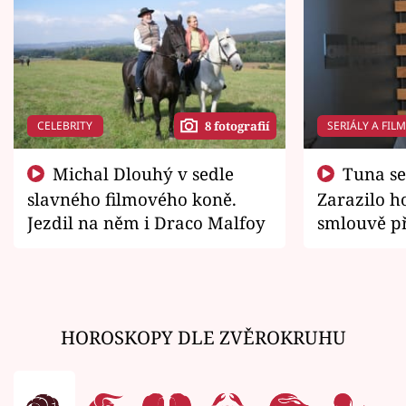
CELEBRITY
SERIÁLY A FIL
8 fotografií
Michal Dlouhý v sedle
Tuna se chtěl vrátit domů.
slavného filmového koně.
Zarazilo ho
Jezdil na něm i Draco Malfoy
smlouvě př
zemřít
HOROSKOPY DLE ZVĚROKRUHU