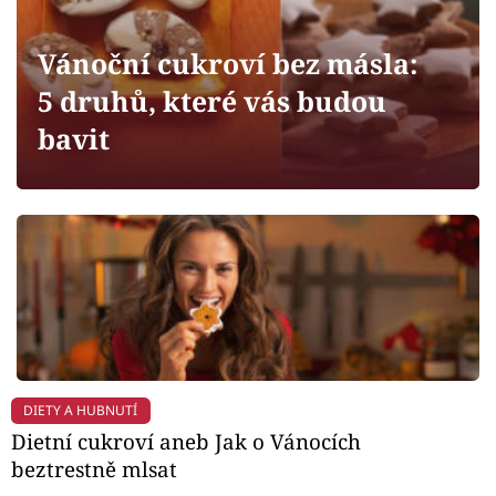
Horoskopy
Sledujte prima+
Vánoční cukroví bez másla:
5 druhů, které vás budou
Filmový festival Karlovy Vary
bavit
Pořady
Mámy sobě
Přihlášení
Sledujte nás
DIETY A HUBNUTÍ
Dietní cukroví aneb Jak o Vánocích
beztrestně mlsat