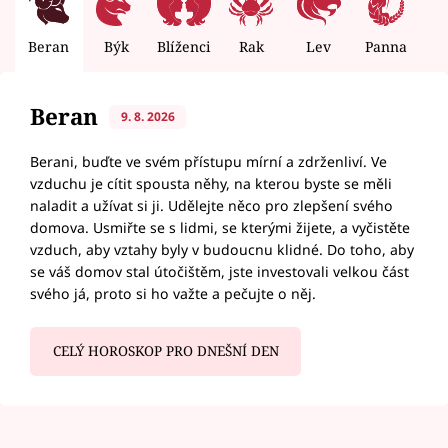
Beran
Býk
Blíženci
Rak
Lev
Panna
V
Beran
9. 8. 2026
Berani, buďte ve svém přístupu mírní a zdrženliví. Ve
vzduchu je cítit spousta něhy, na kterou byste se měli
naladit a užívat si ji. Udělejte něco pro zlepšení svého
domova. Usmiřte se s lidmi, se kterými žijete, a vyčistěte
vzduch, aby vztahy byly v budoucnu klidné. Do toho, aby
se váš domov stal útočištěm, jste investovali velkou část
svého já, proto si ho važte a pečujte o něj.
CELÝ HOROSKOP PRO DNEŠNÍ DEN