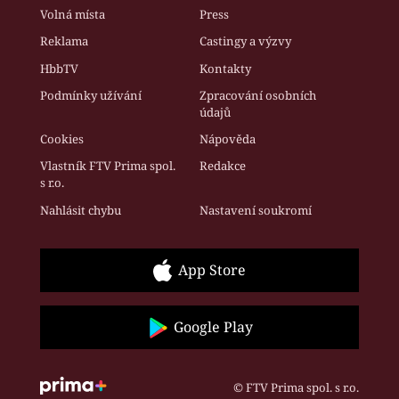
Volná místa
Press
Reklama
Castingy a výzvy
HbbTV
Kontakty
Podmínky užívání
Zpracování osobních
údajů
Cookies
Nápověda
Vlastník FTV Prima spol.
Redakce
s r.o.
Nahlásit chybu
Nastavení soukromí
App Store
Google Play
© FTV Prima spol. s r.o.