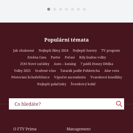
Populární témata
Jak zhubnout
Nejlepší filmy 2024
Nejlepší horory
TV program
Změna času
Partie
Počasí
Kdy budou volby
ZOO Nové začátky
Auto – katalog
7 pádů Honzy Dědka
Volby 2025
Svařené víno
Tatarák podle Pohlreicha
Aloe vera
Pěstování lichořeřišnice
Výpočet ascendentu
Tvarohové knedlíky
Nejlepší palačinky
Švestkový koláč
O FTV Prima
Management