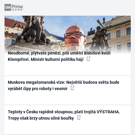
Neodborné, plýtváte penězi, píší umělci Babišovi kvůli
Klempířovi. Ministr kulturní politiku hájí
Muskova megalomanská vize: Největší budova světa bude
vyrábět čipy pro roboty i vesmír
Teploty v Česku rapidně stoupnou, platí trojitá VÝSTRAHA.
Tropy však brzy utnou silné bouřky