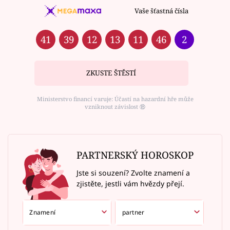
Vaše šťastná čísla
41
39
12
13
11
46
2
ZKUSTE ŠTĚSTÍ
Ministerstvo financí varuje: Účastí na hazardní hře může
vzniknout závislost ⑱
PARTNERSKÝ HOROSKOP
Jste si souzení? Zvolte znamení a
zjistěte, jestli vám hvězdy přejí.