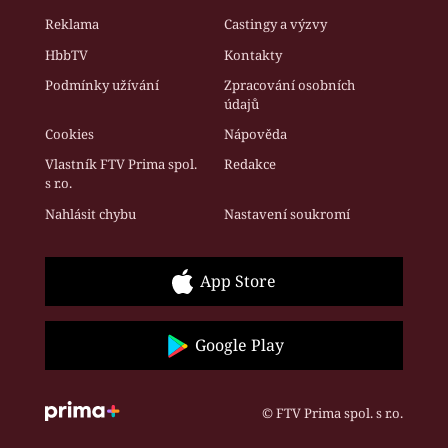
Reklama
Castingy a výzvy
HbbTV
Kontakty
Podmínky užívání
Zpracování osobních
údajů
Cookies
Nápověda
Vlastník FTV Prima spol.
Redakce
s r.o.
Nahlásit chybu
Nastavení soukromí
App Store
Google Play
© FTV Prima spol. s r.o.