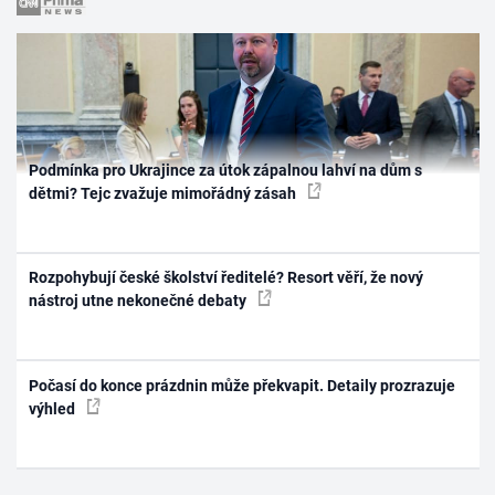
Podmínka pro Ukrajince za útok zápalnou lahví na dům s
dětmi? Tejc zvažuje mimořádný zásah
Rozpohybují české školství ředitelé? Resort věří, že nový
nástroj utne nekonečné debaty
Počasí do konce prázdnin může překvapit. Detaily prozrazuje
výhled