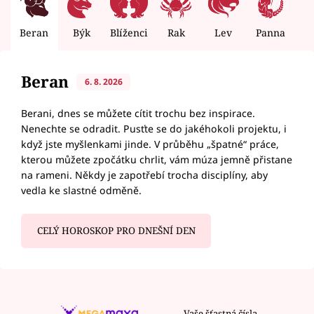
Beran
Býk
Blíženci
Rak
Lev
Panna
V
Beran
6. 8. 2026
Berani, dnes se můžete cítit trochu bez inspirace.
Nenechte se odradit. Pusťte se do jakéhokoli projektu, i
když jste myšlenkami jinde. V průběhu „špatné“ práce,
kterou můžete zpočátku chrlit, vám múza jemně přistane
na rameni. Někdy je zapotřebí trocha disciplíny, aby
vedla ke slastné odměně.
CELÝ HOROSKOP PRO DNEŠNÍ DEN
Vaše šťastná čísla