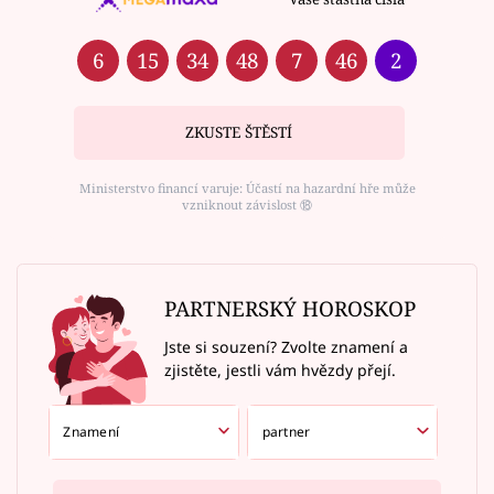
6
15
34
48
7
46
2
ZKUSTE ŠTĚSTÍ
Ministerstvo financí varuje: Účastí na hazardní hře může
vzniknout závislost ⑱
PARTNERSKÝ HOROSKOP
Jste si souzení? Zvolte znamení a
zjistěte, jestli vám hvězdy přejí.