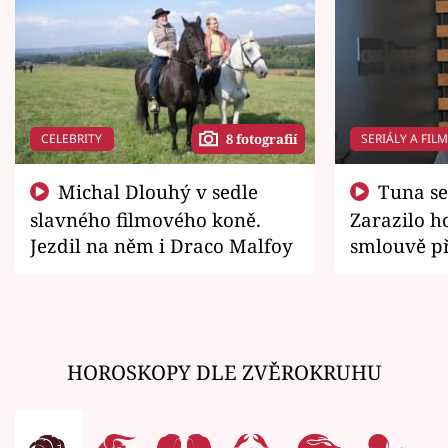
CELEBRITY
SERIÁLY A FIL
8 fotografií
Michal Dlouhý v sedle
Tuna se chtěl vrátit domů.
slavného filmového koně.
Zarazilo ho
Jezdil na něm i Draco Malfoy
smlouvě př
zemřít
HOROSKOPY DLE ZVĚROKRUHU