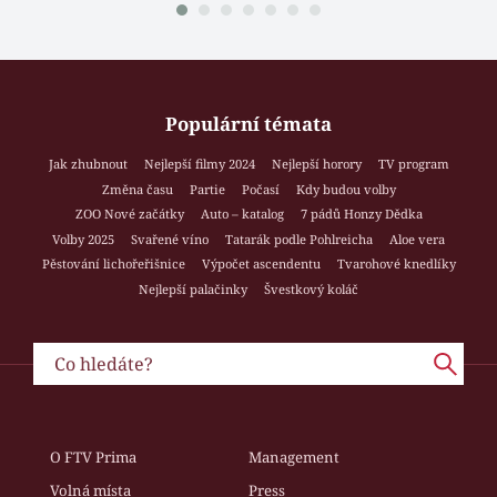
Populární témata
Jak zhubnout
Nejlepší filmy 2024
Nejlepší horory
TV program
Změna času
Partie
Počasí
Kdy budou volby
ZOO Nové začátky
Auto – katalog
7 pádů Honzy Dědka
Volby 2025
Svařené víno
Tatarák podle Pohlreicha
Aloe vera
Pěstování lichořeřišnice
Výpočet ascendentu
Tvarohové knedlíky
Nejlepší palačinky
Švestkový koláč
O FTV Prima
Management
Volná místa
Press