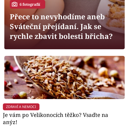
Horoskopy
6 fotografií
Sledujte prima+
Přece to nevyhodíme aneb
Sváteční přejídaní. Jak se
Filmový festival Karlovy Vary
rychle zbavit bolesti břicha?
Pořady
Mámy sobě
Přihlášení
Sledujte nás
ZDRAVÍ A NEMOCI
Je vám po Velikonocích těžko? Vsaďte na
anýz!