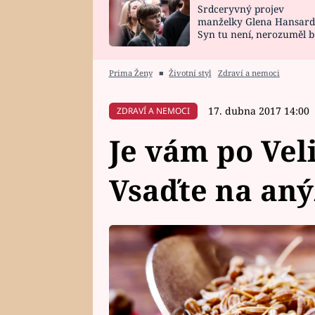
Srdceryvný projev
SNÁŘ
CELEBRITY
manželky Glena Hansard
Syn tu není, nerozuměl b
HOROSKOP NA
VAŘENÍ
tomu, vysvětlila
ROK 2023
Prima Ženy
■
Životní styl
Zdraví a nemoci
17. dubna 2017 14:00
ZDRAVÍ A NEMOCI
Je vám po Vel
Vsaďte na aný