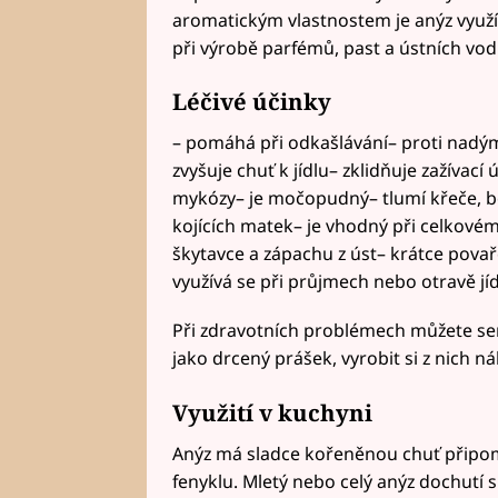
aromatickým vlastnostem je anýz využí
při výrobě parfémů, past a ústních vod 
Léčivé účinky
– pomáhá při odkašlávání– proti nadým
zvyšuje chuť k jídlu– zklidňuje zažívac
mykózy– je močopudný– tlumí křeče, bo
kojících matek– je vhodný při celkov
škytavce a zápachu z úst– krátce povař
využívá se při průjmech nebo otravě jí
Při zdravotních problémech můžete sem
jako drcený prášek, vyrobit si z nich ná
Využití v kuchyni
Anýz má sladce kořeněnou chuť připomín
fenyklu. Mletý nebo celý anýz dochutí sl