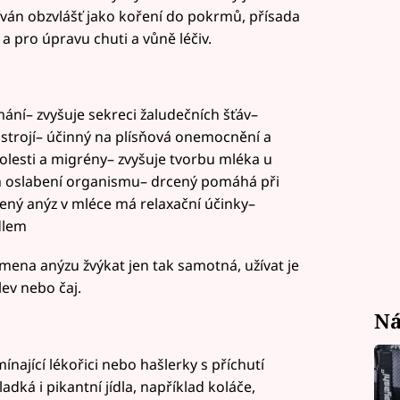
ván obzvlášť jako koření do pokrmů, přísada
a pro úpravu chuti a vůně léčiv.
ání– zvyšuje sekreci žaludečních šťáv–
í ústrojí– účinný na plísňová onemocnění a
lesti a migrény– zvyšuje tvorbu mléka u
ém oslabení organismu– drcený pomáhá při
ený anýz v mléce má relaxační účinky–
dlem
ena anýzu žvýkat jen tak samotná, užívat je
lev nebo čaj.
Ná
ající lékořici nebo hašlerky s příchutí
adká i pikantní jídla, například koláče,