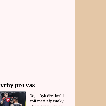
vrhy pro vás
Vojta Dyk dřel kvůli
roli mezi zápasníky.
Minutovou scénu jel