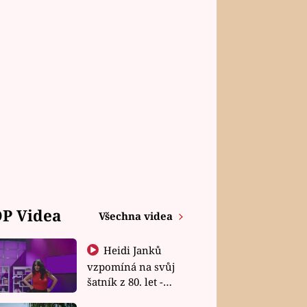
P Videa
Všechna videa
Heidi Janků
vzpomíná na svůj
šatník z 80. let -
Shopaholičky