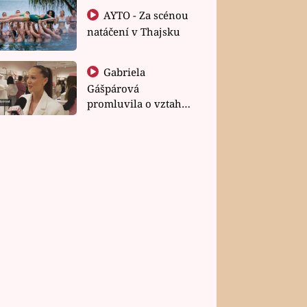
AYTO - Za scénou
natáčení v Thajsku
Gabriela
Gášpárová
promluvila o vztahu
a zakládání rodiny