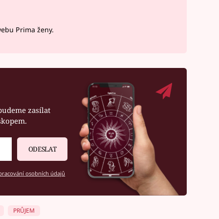
webu Prima ženy.
budeme zasílat
oskopem.
ODESLAT
racování osobních údajů
PRŮJEM