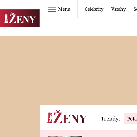
Menu
Celebrity
Vztahy
S
Seriály
Životní styl
ZOO
DIETY A HUBNUTÍ
PROSTŘENO!
CESTOVÁNÍ A
DOVOLENÁ
DUCH
ZDRAVÍ
Trendy:
Pola
Horoskopy
Video
ASTROČLÁNKY
SERIÁLY