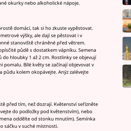
dané okurky nebo alkoholické nápoje.
prostě domácí, tak si ho zkuste vypěstovat.
metrové výšky, ale dají se pěstovat i v
lunné stanoviště chráněné před větrem.
itopísčité půdě s dostatkem vápníku. Semena
do hloubky 1 až 2 cm. Rostlinky se objevují
 pomalu. Bílé květy se začínají objevovat v
 a půdu kolem okopávejte. Anýz zalévejte
ště před tím, než dozrají. Květenství seřízněte
vejte do podložky pod květenstvím), nebo
emena oddělte od stonku mnutím). Semínka
o sáčku v suché místnosti.