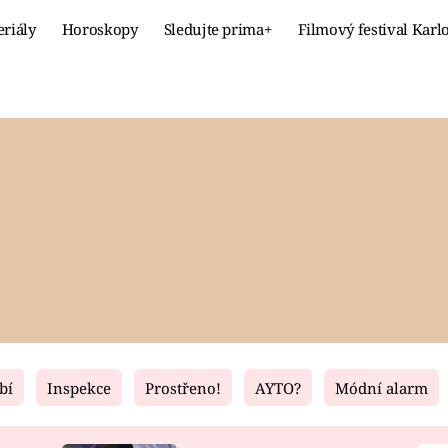
eriály
Horoskopy
Sledujte prima+
Filmový festival Karl
Celebrity
Recept
MÓDA A KRÁSA
HLAVNÍ JÍ
VZTAHY A SEX
SLADKÉ
PRIMA MAMINKA
ZDRAVÉ
bí
Inspekce
Prostřeno!
AYTO?
Módní alarm
Fresh
Living
RECEPTY
BYDLENÍ