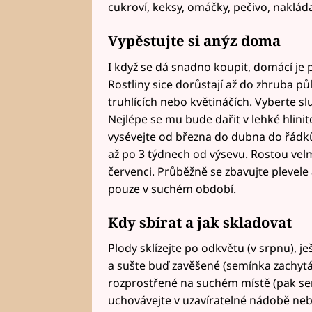
cukroví, keksy, omáčky, pečivo, naklá
Vypěstujte si anýz doma
I když se dá snadno koupit, domácí je 
Rostliny sice dorůstají až do zhruba půl
truhlících nebo květináčích. Vyberte s
Nejlépe se mu bude dařit v lehké hlin
vysévejte od března do dubna do řádků 
až po 3 týdnech od výsevu. Rostou velmi
červenci. Průběžně se zbavujte plevele
pouze v suchém období.
Kdy sbírat a jak skladovat
Plody sklízejte po odkvětu (v srpnu), je
a sušte buď zavěšené (semínka zachytá
rozprostřené na suchém místě (pak s
uchovávejte v uzavíratelné nádobě neb