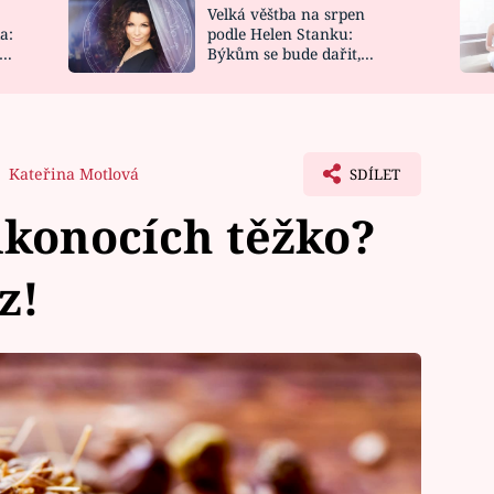
Velká věštba na srpen
NOVINKY
ZAHRADA
a:
podle Helen Stanku:
y
Býkům se bude dařit,
VIDEORECEPTY
DESIGN
Vodnáře čeká jízda
Kateřina Motlová
SDÍLET
ikonocích těžko?
z!