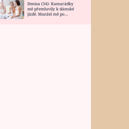
Denisa (34): Kamarádky
mě přemluvily k dámské
jízdě. Manžel mě po
návratu zaskočil