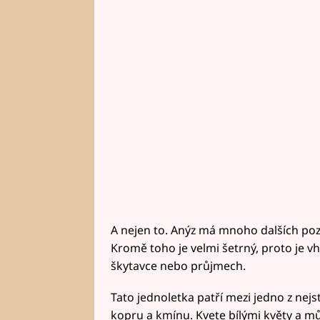
A nejen to. Anýz má mnoho dalších pozit
Kromě toho je velmi šetrný, proto je vh
škytavce nebo průjmech.
Tato jednoletka patří mezi jedno z nejst
kopru a kmínu. Kvete bílými květy a mů