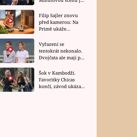
bez dubla
Filip Sajler znovu
před kamerou: Na
Primě ukáže
poctivou kuchyni i
rychlé recepty
Vyřazení se
tentokrát nekonalo.
Dvojčata ale mají po
uzavření třetí etapy
závodu nůž na krku
Šok v Kambodži.
Favoritky Chicas
končí, závod ukázal
svou nejtvrdší tvář