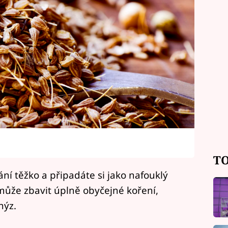
TO
í těžko a připadáte si jako nafouklý
může zbavit úplně obyčejné koření,
nýz.