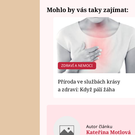
Mohlo by vás taky zajímat:
ZDRAVÍ A NEMOCI
Příroda ve službách krásy
a zdraví: Když pálí žáha
Autor článku
Kateřina Motlová