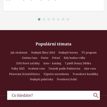
Populární témata
Jak zhubnout
Nejlepší filmy 2024
Nejlepší horory
TV program
Změna času
Partie
Počasí
Kdy budou volby
ZOO Nové začátky
Auto – katalog
7 pádů Honzy Dědka
Volby 2025
Svařené víno
Tatarák podle Pohlreicha
Aloe vera
Pěstování lichořeřišnice
Výpočet ascendentu
Tvarohové knedlíky
Nejlepší palačinky
Švestkový koláč