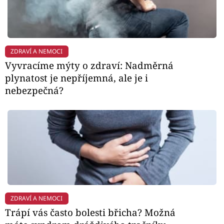
ZDRAVÍ A NEMOCI
Vyvracíme mýty o zdraví: Nadměrná
plynatost je nepříjemná, ale je i
nebezpečná?
ZDRAVÍ A NEMOCI
Trápí vás často bolesti břicha? Možná