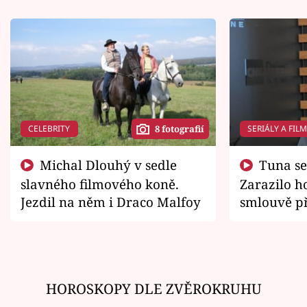
CELEBRITY
SERIÁLY A FIL
8 fotografií
Michal Dlouhý v sedle
Tuna se chtěl vrátit domů.
slavného filmového koně.
Zarazilo ho
Jezdil na něm i Draco Malfoy
smlouvě př
zemřít
HOROSKOPY DLE ZVĚROKRUHU