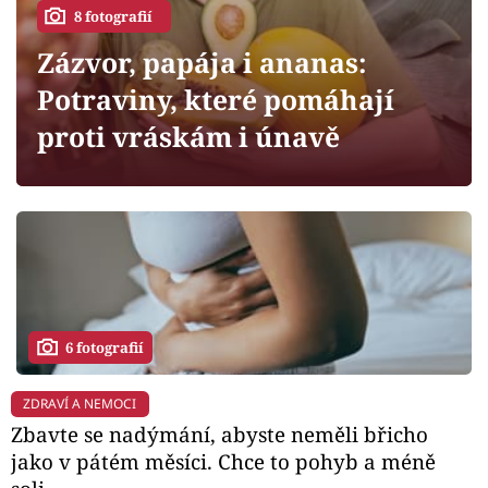
Horoskopy
8 fotografií
Sledujte prima+
Zázvor, papája i ananas:
Potraviny, které pomáhají
Filmový festival Karlovy Vary
proti vráskám i únavě
Pořady
Mámy sobě
Přihlášení
6 fotografií
Sledujte nás
ZDRAVÍ A NEMOCI
Zbavte se nadýmání, abyste neměli břicho
jako v pátém měsíci. Chce to pohyb a méně