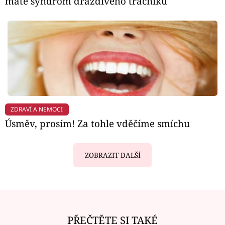
máte syndrom dráždivého tračníku
ZDRAVÍ A NEMOCI
Úsměv, prosím! Za tohle vděčíme smíchu
ZOBRAZIT DALŠÍ
PŘEČTĚTE SI TAKÉ