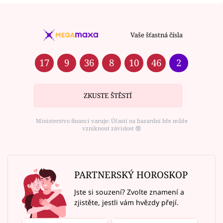
Vaše šťastná čísla
17
9
36
8
10
46
2
ZKUSTE ŠTĚSTÍ
Ministerstvo financí varuje: Účastí na hazardní hře může
vzniknout závislost ⑱
PARTNERSKÝ HOROSKOP
Jste si souzení? Zvolte znamení a
zjistěte, jestli vám hvězdy přejí.