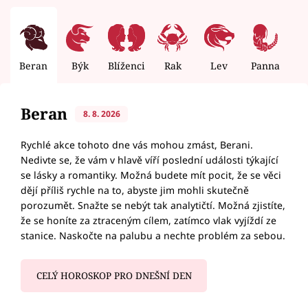
Beran
Býk
Blíženci
Rak
Lev
Panna
V
Beran
8. 8. 2026
Rychlé akce tohoto dne vás mohou zmást, Berani.
Nedivte se, že vám v hlavě víří poslední události týkající
se lásky a romantiky. Možná budete mít pocit, že se věci
dějí příliš rychle na to, abyste jim mohli skutečně
porozumět. Snažte se nebýt tak analytičtí. Možná zjistíte,
že se honíte za ztraceným cílem, zatímco vlak vyjíždí ze
stanice. Naskočte na palubu a nechte problém za sebou.
CELÝ HOROSKOP PRO DNEŠNÍ DEN