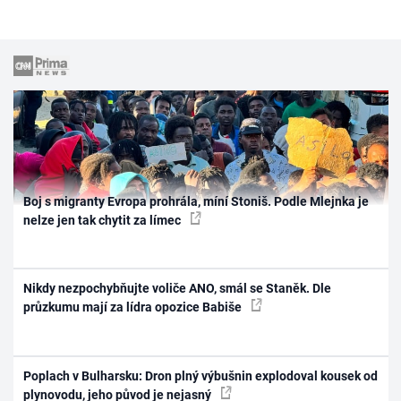
Boj s migranty Evropa prohrála, míní Stoniš. Podle Mlejnka je
nelze jen tak chytit za límec
Nikdy nezpochybňujte voliče ANO, smál se Staněk. Dle
průzkumu mají za lídra opozice Babiše
Poplach v Bulharsku: Dron plný výbušnin explodoval kousek od
plynovodu, jeho původ je nejasný