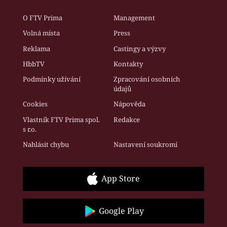
O FTV Prima
Management
Volná místa
Press
Reklama
Castingy a výzvy
HbbTV
Kontakty
Podmínky užívání
Zpracování osobních
údajů
Cookies
Nápověda
Vlastník FTV Prima spol.
Redakce
s r.o.
Nahlásit chybu
Nastavení soukromí
App Store
Google Play