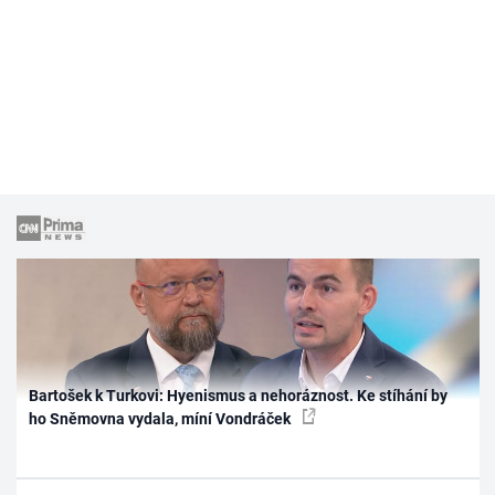
Bartošek k Turkovi: Hyenismus a nehoráznost. Ke stíhání by
ho Sněmovna vydala, míní Vondráček