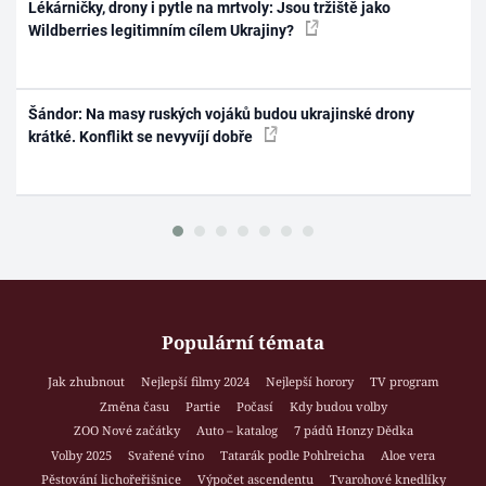
Lékárničky, drony i pytle na mrtvoly: Jsou tržiště jako
Wildberries legitimním cílem Ukrajiny?
Šándor: Na masy ruských vojáků budou ukrajinské drony
krátké. Konflikt se nevyvíjí dobře
Populární témata
Jak zhubnout
Nejlepší filmy 2024
Nejlepší horory
TV program
Změna času
Partie
Počasí
Kdy budou volby
ZOO Nové začátky
Auto – katalog
7 pádů Honzy Dědka
Volby 2025
Svařené víno
Tatarák podle Pohlreicha
Aloe vera
Pěstování lichořeřišnice
Výpočet ascendentu
Tvarohové knedlíky