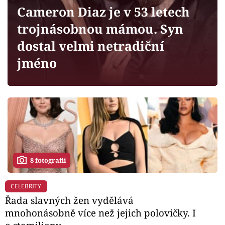
Horoskopy
Cameron Diaz je v 53 letech
Sledujte prima+
trojnásobnou mámou. Syn
dostal velmi netradiční
Filmový festival Karlovy Vary
jméno
Pořady
Mámy sobě
Přihlášení
8 fotografií
Sledujte nás
CELEBRITY
Řada slavných žen vydělává
mnohonásobně více než jejich polovičky. I