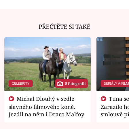
PŘEČTĚTE SI TAKÉ
CELEBRITY
SERIÁLY A FIL
8 fotografií
Michal Dlouhý v sedle
Tuna se chtěl vrátit domů.
slavného filmového koně.
Zarazilo ho
Jezdil na něm i Draco Malfoy
smlouvě př
zemřít