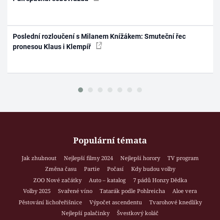
Poslední rozloučení s Milanem Knížákem: Smuteční řec
pronesou Klaus i Klempíř
Populární témata
Jak zhubnout
Nejlepší filmy 2024
Nejlepší horory
TV program
Změna času
Partie
Počasí
Kdy budou volby
ZOO Nové začátky
Auto – katalog
7 pádů Honzy Dědka
Volby 2025
Svařené víno
Tatarák podle Pohlreicha
Aloe vera
Pěstování lichořeřišnice
Výpočet ascendentu
Tvarohové knedlíky
Nejlepší palačinky
Švestkový koláč