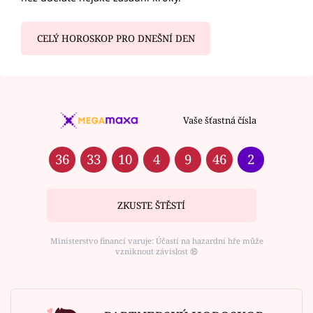
CELÝ HOROSKOP PRO DNEŠNÍ DEN
Vaše šťastná čísla
36
33
10
4
9
46
2
ZKUSTE ŠTĚSTÍ
Ministerstvo financí varuje: Účastí na hazardní hře může
vzniknout závislost ⑱