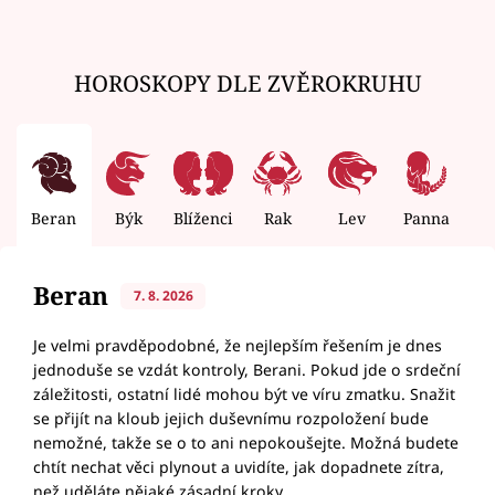
HOROSKOPY DLE ZVĚROKRUHU
Beran
Býk
Blíženci
Rak
Lev
Panna
V
Beran
7. 8. 2026
Je velmi pravděpodobné, že nejlepším řešením je dnes
jednoduše se vzdát kontroly, Berani. Pokud jde o srdeční
záležitosti, ostatní lidé mohou být ve víru zmatku. Snažit
se přijít na kloub jejich duševnímu rozpoložení bude
nemožné, takže se o to ani nepokoušejte. Možná budete
chtít nechat věci plynout a uvidíte, jak dopadnete zítra,
než uděláte nějaké zásadní kroky.