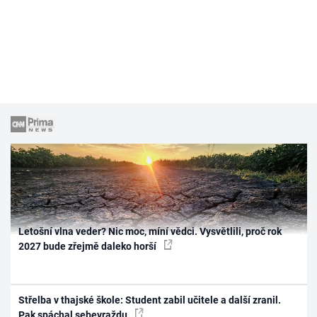
Letošní vlna veder? Nic moc, míní vědci. Vysvětlili, proč rok
2027 bude zřejmě daleko horší
Střelba v thajské škole: Student zabil učitele a další zranil.
Pak spáchal sebevraždu