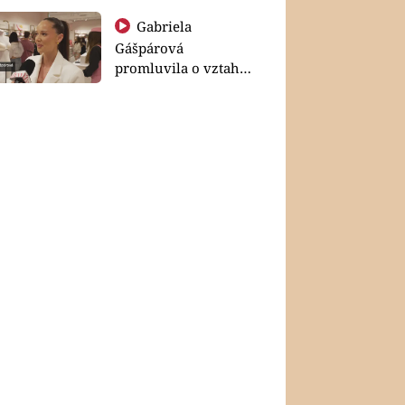
Gabriela
Gášpárová
promluvila o vztahu
a zakládání rodiny