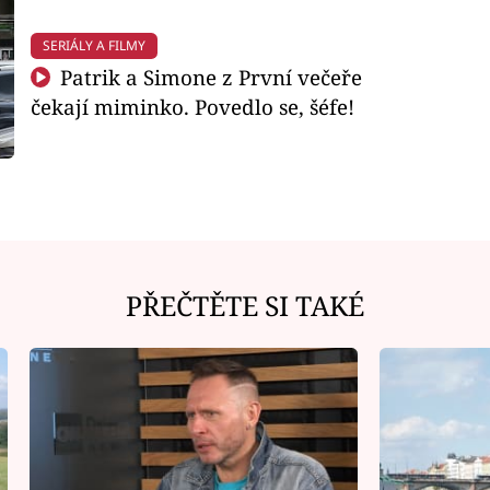
SERIÁLY A FILMY
Patrik a Simone z První večeře
čekají miminko. Povedlo se, šéfe!
PŘEČTĚTE SI TAKÉ