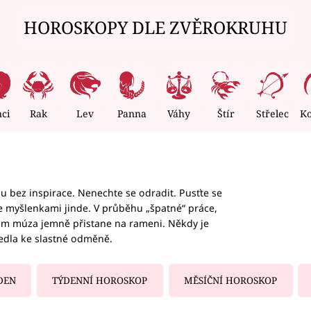
HOROSKOPY DLE ZVĚROKRUHU
nci
Rak
Lev
Panna
Váhy
Štír
Střelec
K
hu bez inspirace. Nenechte se odradit. Pusťte se
te myšlenkami jinde. V průběhu „špatné“ práce,
vám múza jemně přistane na rameni. Někdy je
vedla ke slastné odměně.
DEN
TÝDENNÍ HOROSKOP
MĚSÍČNÍ HOROSKOP