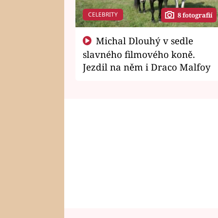
CELEBRITY
8 fotografií
Michal Dlouhý v sedle
slavného filmového koně.
Jezdil na něm i Draco Malfoy