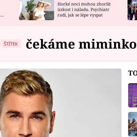
Horké noci mohou zhoršit
NOVINKY
ZAHRADA
úzkost i náladu. Psychiatr
 a
radí, jak se lépe vyspat
VIDEORECEPTY
DESIGN
čekáme miminko
ŠTÍTEK
TO