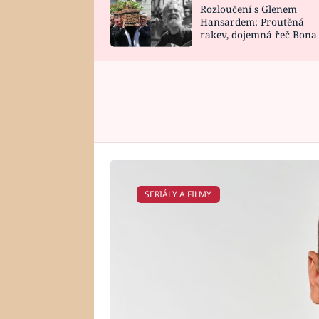
Rozloučení s Glenem
SNÁŘ
CELEBRITY
Hansardem: Proutěná
rakev, dojemná řeč Bona
HOROSKOP NA
VAŘENÍ
zpěv Irglové s Vedderem
ROK 2023
SERIÁLY A FILMY