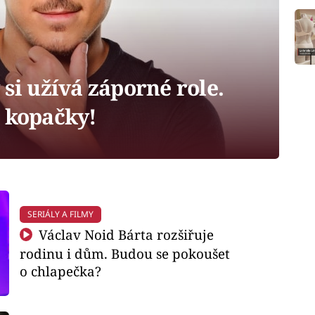
si užívá záporné role.
é kopačky!
SERIÁLY A FILMY
Václav Noid Bárta rozšiřuje
rodinu i dům. Budou se pokoušet
o chlapečka?