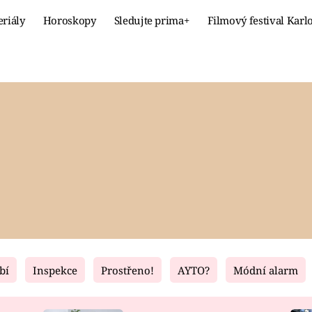
eriály
Horoskopy
Sledujte prima+
Filmový festival Karl
Celebrity
Recept
MÓDA A KRÁSA
HLAVNÍ JÍ
VZTAHY A SEX
SLADKÉ
PRIMA MAMINKA
ZDRAVÉ
bí
Inspekce
Prostřeno!
AYTO?
Módní alarm
Fresh
Living
RECEPTY
BYDLENÍ