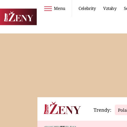
Menu
Celebrity
Vztahy
S
Seriály
Životní styl
ZOO
DIETY A HUBNUTÍ
PROSTŘENO!
CESTOVÁNÍ A
DOVOLENÁ
DUCH
ZDRAVÍ
Trendy:
Pola
Horoskopy
Video
ASTROČLÁNKY
SERIÁLY