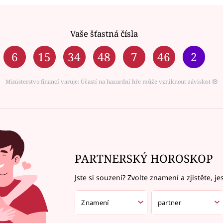
Vaše šťastná čísla
6
15
34
48
7
46
2
Ministerstvo financí varuje: Účastí na hazardní hře může vzniknout závislost ⑱
PARTNERSKÝ HOROSKOP
Jste si souzení? Zvolte znamení a zjistěte, je