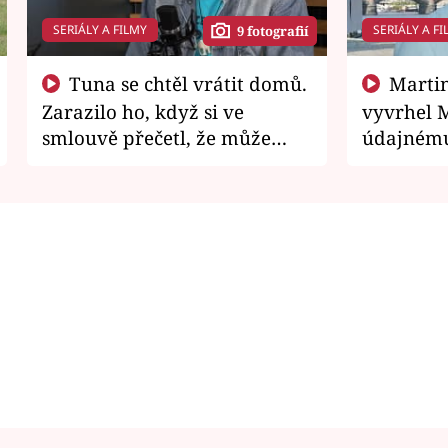
SERIÁLY A FILMY
SERIÁLY A FI
9 fotografií
Tuna se chtěl vrátit domů.
Martin Písařík jako
Zarazilo ho, když si ve
vyvrhel 
smlouvě přečetl, že může
údajnému
zemřít
je v nemil