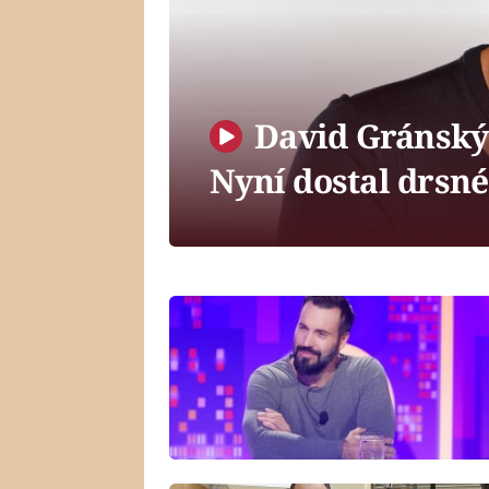
David Gránský 
Nyní dostal drsn