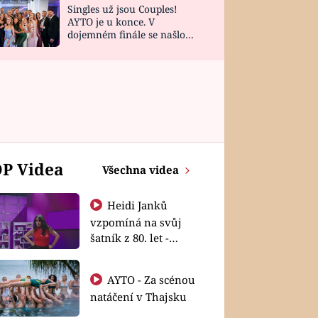
Singles už jsou Couples!
AYTO je u konce. V
dojemném finále se našlo
všech 10 Perfect Matchů
P Videa
Všechna videa
Heidi Janků
vzpomíná na svůj
šatník z 80. let -
Shopaholičky
AYTO - Za scénou
natáčení v Thajsku