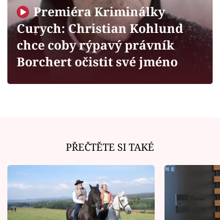
Horoskopy
Premiéra Kriminálky
Sledujte prima+
Curych: Christian Kohlund
chce coby rýpavý právník
Filmový festival Karlovy Vary
Borchert očistit své jméno
Pořady
Mámy sobě
Přihlášení
PŘEČTĚTE SI TAKÉ
Sledujte nás