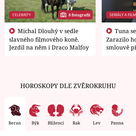
CELEBRITY
SERIÁLY A FIL
8 fotografií
Michal Dlouhý v sedle
Tuna se chtěl vrátit domů.
slavného filmového koně.
Zarazilo ho
Jezdil na něm i Draco Malfoy
smlouvě př
zemřít
HOROSKOPY DLE ZVĚROKRUHU
Beran
Býk
Blíženci
Rak
Lev
Panna
V