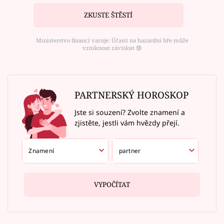
ZKUSTE ŠTĚSTÍ
Ministerstvo financí varuje: Účastí na hazardní hře může
vzniknout závislost ⑱
PARTNERSKÝ HOROSKOP
Jste si souzení? Zvolte znamení a
zjistěte, jestli vám hvězdy přejí.
VYPOČÍTAT