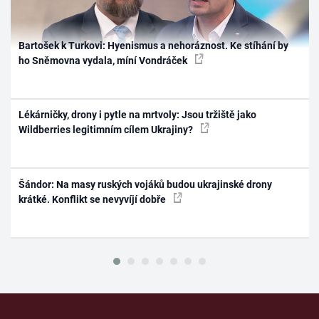
Bartošek k Turkovi: Hyenismus a nehoráznost. Ke stíhání by
ho Sněmovna vydala, míní Vondráček
Lékárničky, drony i pytle na mrtvoly: Jsou tržiště jako
Wildberries legitimním cílem Ukrajiny?
Šándor: Na masy ruských vojáků budou ukrajinské drony
krátké. Konflikt se nevyvíjí dobře