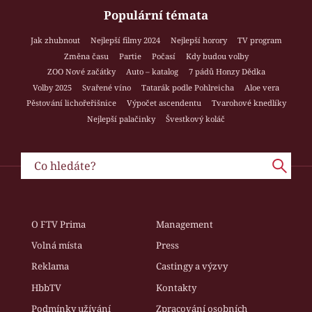
Populární témata
Jak zhubnout
Nejlepší filmy 2024
Nejlepší horory
TV program
Změna času
Partie
Počasí
Kdy budou volby
ZOO Nové začátky
Auto – katalog
7 pádů Honzy Dědka
Volby 2025
Svařené víno
Tatarák podle Pohlreicha
Aloe vera
Pěstování lichořeřišnice
Výpočet ascendentu
Tvarohové knedlíky
Nejlepší palačinky
Švestkový koláč
O FTV Prima
Management
Volná místa
Press
Reklama
Castingy a výzvy
HbbTV
Kontakty
Podmínky užívání
Zpracování osobních