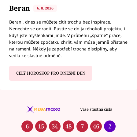
Beran
6. 8. 2026
Berani, dnes se můžete cítit trochu bez inspirace.
Nenechte se odradit. Pusťte se do jakéhokoli projektu, i
když jste myšlenkami jinde. V průběhu „špatné“ práce,
kterou můžete zpočátku chrlit, vám múza jemně přistane
na rameni. Někdy je zapotřebí trocha disciplíny, aby
vedla ke slastné odměně.
CELÝ HOROSKOP PRO DNEŠNÍ DEN
Vaše šťastná čísla
6
15
34
48
7
46
2