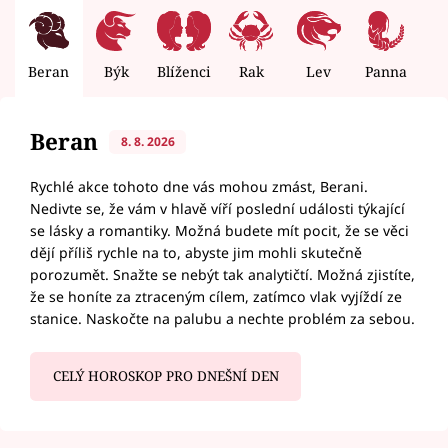
Beran
Býk
Blíženci
Rak
Lev
Panna
V
Beran
8. 8. 2026
Rychlé akce tohoto dne vás mohou zmást, Berani.
Nedivte se, že vám v hlavě víří poslední události týkající
se lásky a romantiky. Možná budete mít pocit, že se věci
dějí příliš rychle na to, abyste jim mohli skutečně
porozumět. Snažte se nebýt tak analytičtí. Možná zjistíte,
že se honíte za ztraceným cílem, zatímco vlak vyjíždí ze
stanice. Naskočte na palubu a nechte problém za sebou.
CELÝ HOROSKOP PRO DNEŠNÍ DEN