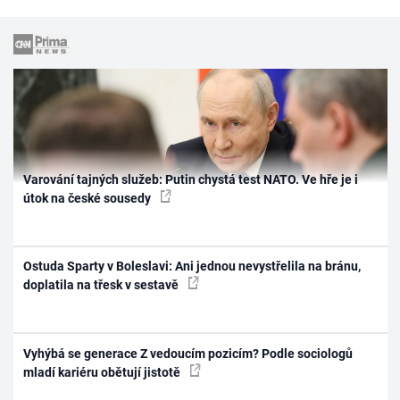
Varování tajných služeb: Putin chystá test NATO. Ve hře je i
útok na české sousedy
Ostuda Sparty v Boleslavi: Ani jednou nevystřelila na bránu,
doplatila na třesk v sestavě
Vyhýbá se generace Z vedoucím pozicím? Podle sociologů
mladí kariéru obětují jistotě