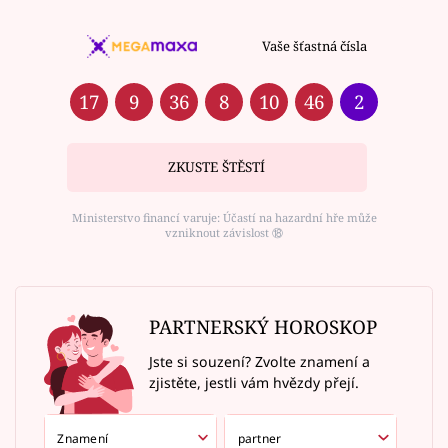
Vaše šťastná čísla
17
9
36
8
10
46
2
ZKUSTE ŠTĚSTÍ
Ministerstvo financí varuje: Účastí na hazardní hře může
vzniknout závislost ⑱
PARTNERSKÝ HOROSKOP
Jste si souzení? Zvolte znamení a
zjistěte, jestli vám hvězdy přejí.