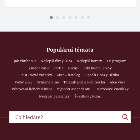
Populární témata
Jak zhubnout
Nejlepší filmy 2024
Nejlepší horory
TV program
Změna času
Partie
Počasí
Kdy budou volby
ZOO Nové začátky
Auto – katalog
7 pádů Honzy Dědka
Volby 2025
Svařené víno
Tatarák podle Pohlreicha
Aloe vera
Pěstování lichořeřišnice
Výpočet ascendentu
Tvarohové knedlíky
Nejlepší palačinky
Švestkový koláč