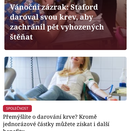
Horoskopy
Vánoční zázrak: Staford
Sledujte prima+
daroval svou krev, aby
zachránil pět vyhozených
Filmový festival Karlovy Vary
štěňat
Pořady
Mámy sobě
Přihlášení
Sledujte nás
SPOLEČNOST
Přemýšlíte o darování krve? Kromě
jednorázové částky můžete získat i další