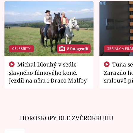
CELEBRITY
SERIÁLY A FIL
8 fotografií
Michal Dlouhý v sedle
Tuna se chtěl vrátit domů.
slavného filmového koně.
Zarazilo ho
Jezdil na něm i Draco Malfoy
smlouvě př
zemřít
HOROSKOPY DLE ZVĚROKRUHU