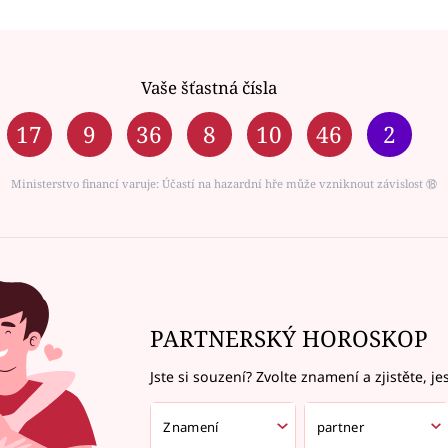
Vaše šťastná čísla
17
9
36
8
10
46
2
Ministerstvo financí varuje: Účastí na hazardní hře může vzniknout závislost ⑱
PARTNERSKÝ HOROSKOP
Jste si souzení? Zvolte znamení a zjistěte, je