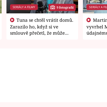
SERIÁLY A FILMY
SERIÁLY A FI
9 fotografií
Tuna se chtěl vrátit domů.
Martin Písařík jako
Zarazilo ho, když si ve
vyvrhel 
smlouvě přečetl, že může
údajnému
zemřít
je v nemil