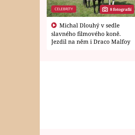
CELEBRITY
8 fotografií
Michal Dlouhý v sedle
slavného filmového koně.
Jezdil na něm i Draco Malfoy