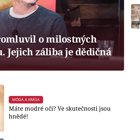
romluvil o milostných
. Jejich záliba je dědičná
MÓDA A KRÁSA
Máte modré oči? Ve skutečnosti jsou
hnědé!