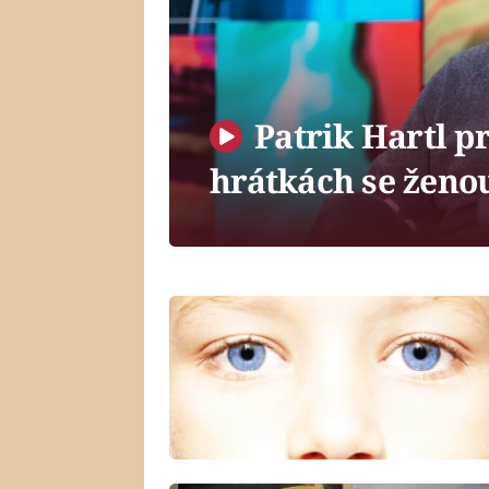
Patrik Hartl p
hrátkách se ženou