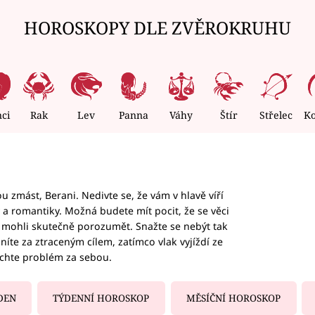
HOROSKOPY DLE ZVĚROKRUHU
nci
Rak
Lev
Panna
Váhy
Štír
Střelec
K
 zmást, Berani. Nedivte se, že vám v hlavě víří
ky a romantiky. Možná budete mít pocit, že se věci
jim mohli skutečně porozumět. Snažte se nebýt tak
honíte za ztraceným cílem, zatímco vlak vyjíždí ze
echte problém za sebou.
DEN
TÝDENNÍ HOROSKOP
MĚSÍČNÍ HOROSKOP