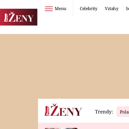
Menu
Celebrity
Vztahy
S
Seriály
Životní styl
ZOO
DIETY A HUBNUTÍ
PROSTŘENO!
CESTOVÁNÍ A
DOVOLENÁ
DUCH
ZDRAVÍ
Trendy:
Pola
Horoskopy
Video
ASTROČLÁNKY
SERIÁLY