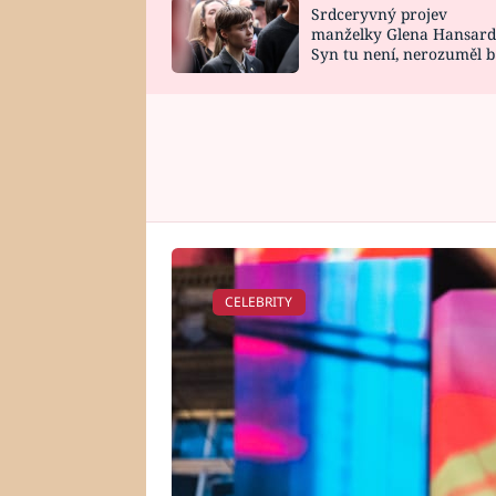
Srdceryvný projev
SNÁŘ
CELEBRITY
manželky Glena Hansard
Syn tu není, nerozuměl b
HOROSKOP NA
VAŘENÍ
tomu, vysvětlila
ROK 2023
CELEBRITY