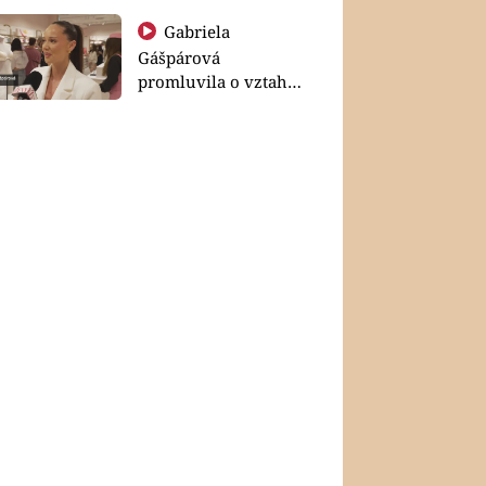
Gabriela
Gášpárová
promluvila o vztahu
a zakládání rodiny