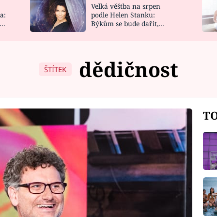
Velká věštba na srpen
NOVINKY
ZAHRADA
a:
podle Helen Stanku:
y
Býkům se bude dařit,
VIDEORECEPTY
DESIGN
Vodnáře čeká jízda
dědičnost
ŠTÍTEK
TO