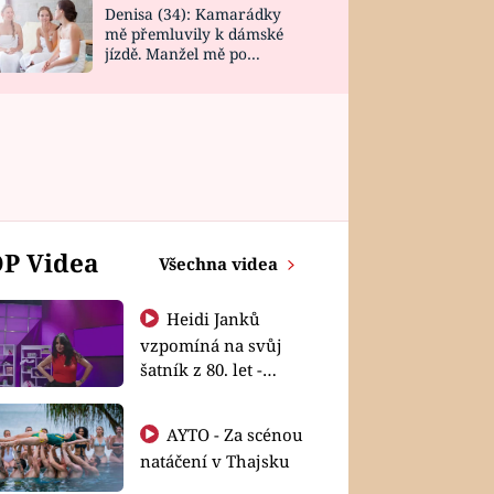
Denisa (34): Kamarádky
mě přemluvily k dámské
jízdě. Manžel mě po
návratu zaskočil
P Videa
Všechna videa
Heidi Janků
vzpomíná na svůj
šatník z 80. let -
Shopaholičky
AYTO - Za scénou
natáčení v Thajsku