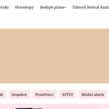
eriály
Horoskopy
Sledujte prima+
Filmový festival Karl
Celebrity
Recept
MÓDA A KRÁSA
HLAVNÍ JÍ
VZTAHY A SEX
SLADKÉ
PRIMA MAMINKA
ZDRAVÉ
bí
Inspekce
Prostřeno!
AYTO?
Módní alarm
Fresh
Living
RECEPTY
BYDLENÍ