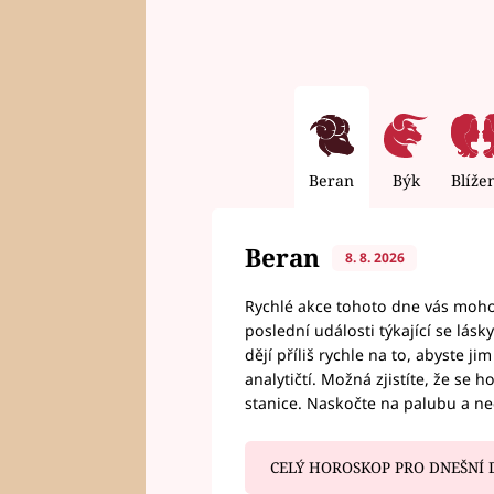
Beran
Býk
Blíže
Beran
8. 8. 2026
Rychlé akce tohoto dne vás mohou
poslední události týkající se lás
dějí příliš rychle na to, abyste 
analytičtí. Možná zjistíte, že se 
stanice. Naskočte na palubu a n
CELÝ HOROSKOP PRO DNEŠNÍ 