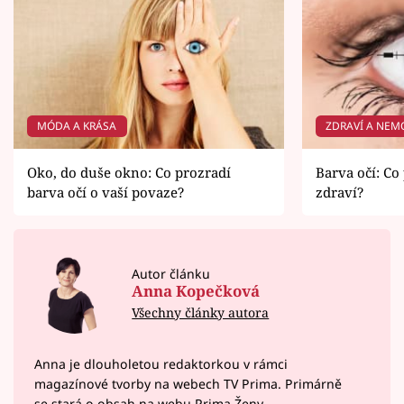
MÓDA A KRÁSA
ZDRAVÍ A NEM
Oko, do duše okno: Co prozradí
Barva očí: Co
barva očí o vaší povaze?
zdraví?
Autor článku
Anna Kopečková
Všechny články autora
Anna je dlouholetou redaktorkou v rámci
magazínové tvorby na webech TV Prima. Primárně
se stará o obsah na webu Prima Ženy.