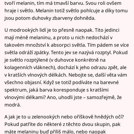
tvoří melanin, tím má tmavší barvu. Svou roli ovšem
hraje i světlo. Melanin totiž světlo pohlcuje a díky tomu
jsou potom duhovky zbarveny dohněda.
U modrookých lidí je to přesně naopak. Tito jedinci
mají méně melaninu, a proto u nich nedochází v
takovém množství k absorpci světla. Tím pádem se více
světla odráží zpátky. Tento jev se nazývá rozptyl. Pokud
je světlo rozptýlené (v duhovce konkrétně na
kolagenních vláknech), dochází k jeho odrazu zpět, ale
v kratších vlnových délkách. Nebojte se, další věta vám
všechno objasní. Když se totiž podíváte na barevné
spektrum, jaká barva koresponduje s kratšími
vlnovými délkami? Ano, uhodli jste – samozřejmě, že
modrá.
A jak je to u zelenookých nebo oříškově hnědých očí?
Pokud patříte do některé z těchto dvou skupin, pak
máte melaninu buď příliš málo, nebo naopak