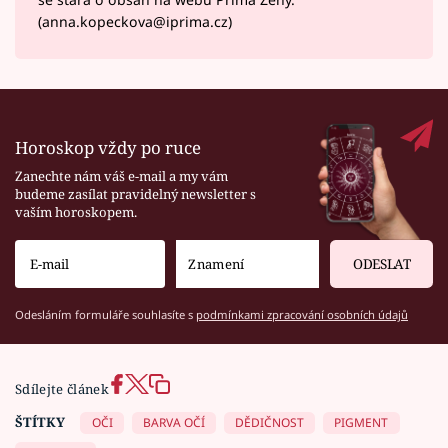
(anna.kopeckova@iprima.cz)
Horoskop vždy po ruce
Zanechte nám váš e-mail a my vám
budeme zasílat pravidelný newsletter s
vaším horoskopem.
ODESLAT
Odesláním formuláře souhlasíte s
podmínkami zpracování osobních údajů
Sdílejte článek
ŠTÍTKY
OČI
BARVA OČÍ
DĚDIČNOST
PIGMENT