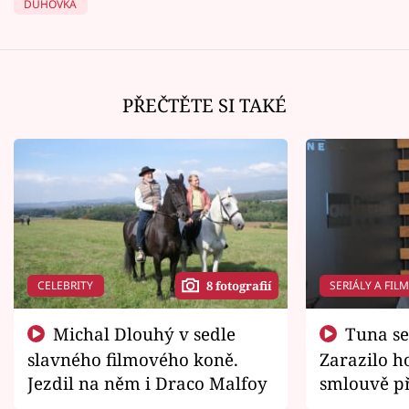
DUHOVKA
PŘEČTĚTE SI TAKÉ
CELEBRITY
SERIÁLY A FIL
8 fotografií
Michal Dlouhý v sedle
Tuna se chtěl vrátit domů.
slavného filmového koně.
Zarazilo ho
Jezdil na něm i Draco Malfoy
smlouvě př
zemřít