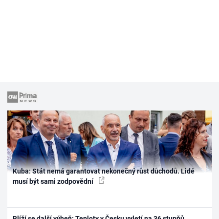
Kuba: Stát nemá garantovat nekonečný růst důchodů. Lidé
musí být sami zodpovědní
Blíží se další výheň: Teploty v Česku vyletí na 36 stupňů.