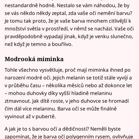
nestandardně hodně. Nestalo se vám náhodou, že by
se vás někdo někdy zeptal, zda vaše oči nemění barvu?
Je tomu tak proto, že je vaše barva mnohem citlivější k
množství světla v prostředí, v němž se nachází. Vaše oči
pravděpodobně vypadají jinak, když je venku slunečno,
než když je temno a bouřlivo.
Modrooká miminka
Tohle všechno vysvětluje, proč mají miminka ihned po
narození modré oči. Jejich melanin se totiž stále vyvíjí a
v průběhu času – několika měsíců nebo až dokonce let
– mohou duhovky díky vyšší hladině melaninu
ztmavnout. Jak dítě roste, v jeho duhovce se hromadí
čím dál více melaninu. Barva očí se může finálně
vyvinout až v pubertě.
A jak je to s barvou očí a dědičností? Neměli byste
zapomínat, že je barva očí polygenním rysem, ovlivňuje