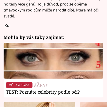
ho tedy více genů. To je důvod, proč se oběma
tmavookým rodičům může narodit dítě, které má oči
světlé.
-šp-
Mohlo by vás taky zajímat:
MÓDA A KRÁSA
TEST: Poznáte celebrity podle očí?