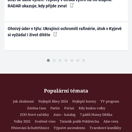
RADAR ukazuje, kdy přijde zvrat
Ohnivý úder v týlu: Ukrajinci ochromili rafinérie, útok v Kyjevě
si vyžádal i život dítěte
Populární témata
Jak zhubnout
Nejlepší filmy 2024
Nejlepší horory
TV program
Změna času
Partie
Počasí
Kdy budou volby
ZOO Nové začátky
Auto – katalog
7 pádů Honzy Dědka
Volby 2025
Svařené víno
Tatarák podle Pohlreicha
Aloe vera
Pěstování lichořeřišnice
Výpočet ascendentu
Tvarohové knedlíky