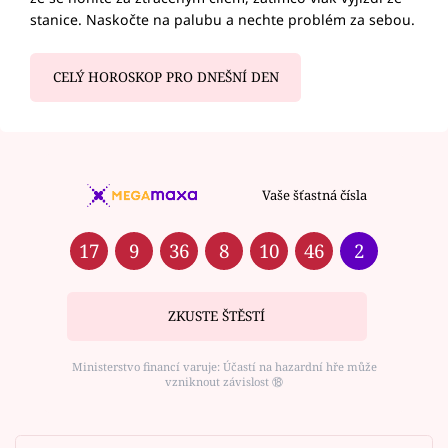
stanice. Naskočte na palubu a nechte problém za sebou.
CELÝ HOROSKOP PRO DNEŠNÍ DEN
Vaše šťastná čísla
17
9
36
8
10
46
2
ZKUSTE ŠTĚSTÍ
Ministerstvo financí varuje: Účastí na hazardní hře může
vzniknout závislost ⑱