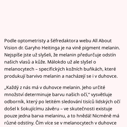
Podle optometristy a šéfredaktora webu All About
Vision dr. Garyho Heitinga je na vině pigment melanin.
Nejspíše jste už slyšeli, že melanin předurčuje odstín
našich vlasů a kůže. Málokdo už ale slyšel o
melanocytech – specifických kožních buňkách, které
produkují barvivo melanin a nacházejí se i v duhovce.
„Každý z nás má v duhovce melanin. Jeho určité
množství determinuje barvu našich očí,“ vysvětluje
odborník, který po letitém sledování tisíců lidských očí
došel k šokujícímu závěru – ve skutečnosti existuje
pouze jedna barva melaninu, a to hnědá! Nicméně má
různé odstíny. Čím více se v melanocytech v duhovce