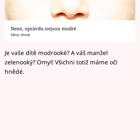
Horoskopy
Sledujte prima+
Nene, opravdu nejsou modré
Filmový festival Karlovy Vary
Zdroj: iStock
Pořady
Je vaše dítě modrooké? A váš manžel
zelenooký? Omyl! Všichni totiž máme oči
Mámy sobě
hnědé.
Přihlášení
Sledujte nás