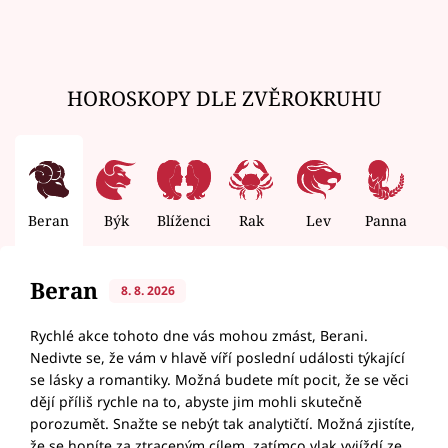
HOROSKOPY DLE ZVĚROKRUHU
Beran
Býk
Blíženci
Rak
Lev
Panna
V
Beran
8. 8. 2026
Rychlé akce tohoto dne vás mohou zmást, Berani.
Nedivte se, že vám v hlavě víří poslední události týkající
se lásky a romantiky. Možná budete mít pocit, že se věci
dějí příliš rychle na to, abyste jim mohli skutečně
porozumět. Snažte se nebýt tak analytičtí. Možná zjistíte,
že se honíte za ztraceným cílem, zatímco vlak vyjíždí ze