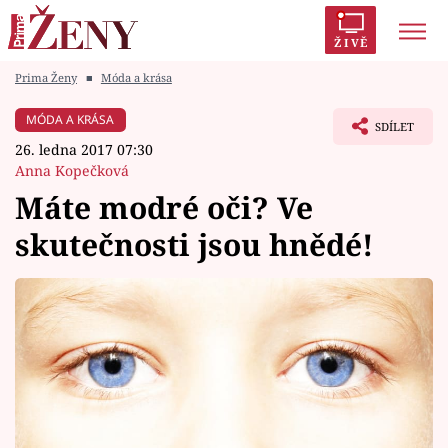
ŽIVĚ
Prima Ženy
■
Móda a krása
Trendy:
Polabí
Inspekce
Prostřeno!
AYTO?
MÓDA A KRÁSA
SDÍLET
Módní alarm
Zrádci
Proměny
26. ledna 2017 07:30
Anna Kopečková
Máte modré oči? Ve
skutečnosti jsou hnědé!
Témata
Celebrity
Vztahy
Seriály