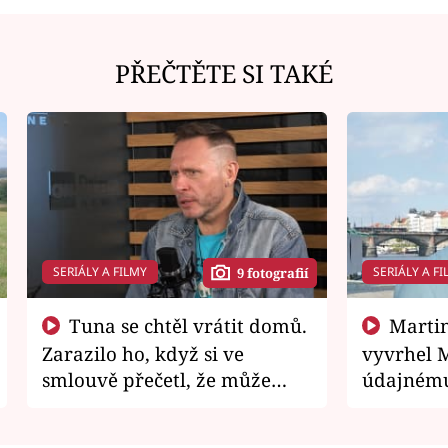
PŘEČTĚTE SI TAKÉ
SERIÁLY A FILMY
SERIÁLY A FI
9 fotografií
Tuna se chtěl vrátit domů.
Martin Písařík jako
Zarazilo ho, když si ve
vyvrhel 
smlouvě přečetl, že může
údajnému
zemřít
je v nemil