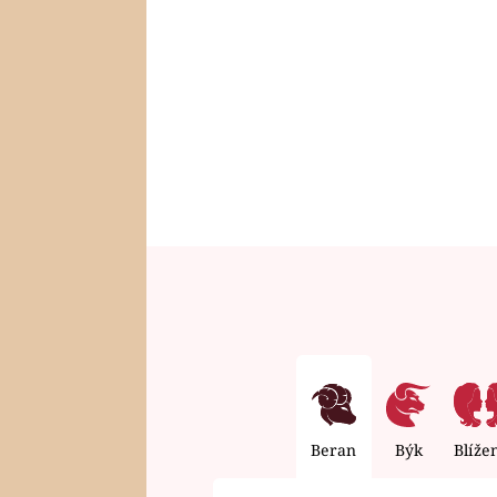
Beran
Býk
Blíže