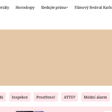
eriály
Horoskopy
Sledujte prima+
Filmový festival Karl
Celebrity
Recept
MÓDA A KRÁSA
HLAVNÍ JÍ
VZTAHY A SEX
SLADKÉ
PRIMA MAMINKA
ZDRAVÉ
bí
Inspekce
Prostřeno!
AYTO?
Módní alarm
Fresh
Living
RECEPTY
BYDLENÍ