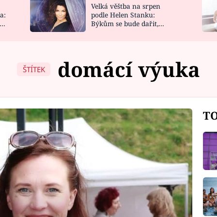
Velká věštba na srpen
NOVINKY
ZAHRADA
a:
podle Helen Stanku:
y
Býkům se bude dařit,
VIDEORECEPTY
DESIGN
Vodnáře čeká jízda
domácí výuka
ŠTÍTEK
TO