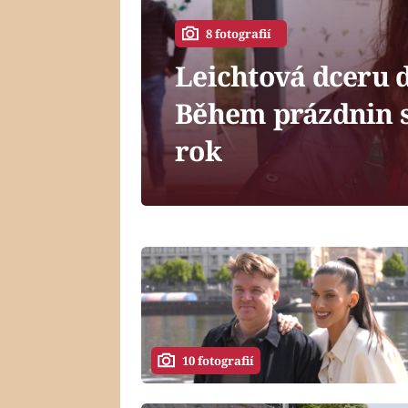
8 fotografií
Leichtová dceru d
Během prázdnin se
rok
10 fotografií