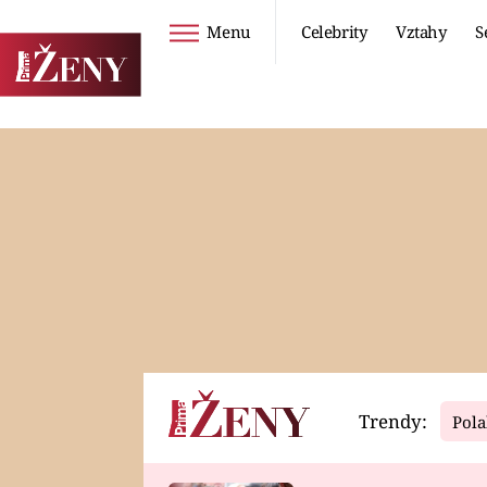
Menu
Celebrity
Vztahy
S
Seriály
Životní styl
ZOO
DIETY A HUBNUTÍ
PROSTŘENO!
CESTOVÁNÍ A
DOVOLENÁ
DUCH
ZDRAVÍ
Trendy:
Pola
Horoskopy
Video
ASTROČLÁNKY
SERIÁLY