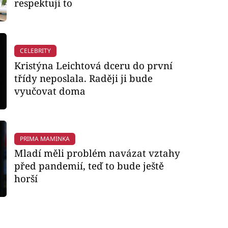
respektuji to
CELEBRITY
Kristýna Leichtová dceru do první
třídy neposlala. Raději ji bude
vyučovat doma
PRIMA MAMINKA
Mladí měli problém navázat vztahy
před pandemií, teď to bude ještě
horší