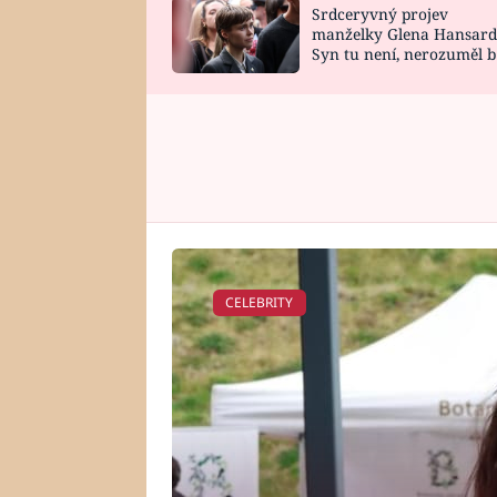
Srdceryvný projev
SNÁŘ
CELEBRITY
manželky Glena Hansard
Syn tu není, nerozuměl b
HOROSKOP NA
VAŘENÍ
tomu, vysvětlila
ROK 2023
CELEBRITY