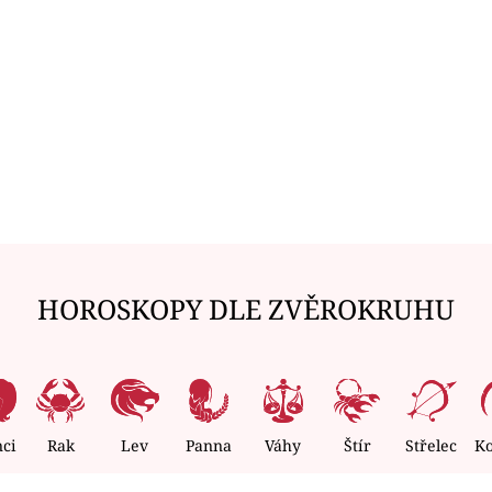
HOROSKOPY DLE ZVĚROKRUHU
nci
Rak
Lev
Panna
Váhy
Štír
Střelec
K