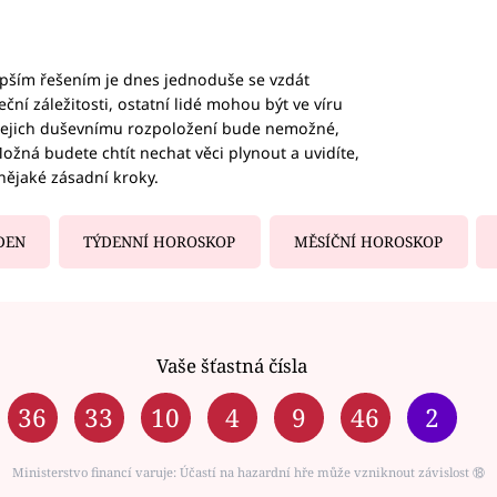
epším řešením je dnes jednoduše se vzdát
ční záležitosti, ostatní lidé mohou být ve víru
b jejich duševnímu rozpoložení bude nemožné,
ožná budete chtít nechat věci plynout a uvidíte,
nějaké zásadní kroky.
DEN
TÝDENNÍ HOROSKOP
MĚSÍČNÍ HOROSKOP
Vaše šťastná čísla
36
33
10
4
9
46
2
Ministerstvo financí varuje: Účastí na hazardní hře může vzniknout závislost ⑱