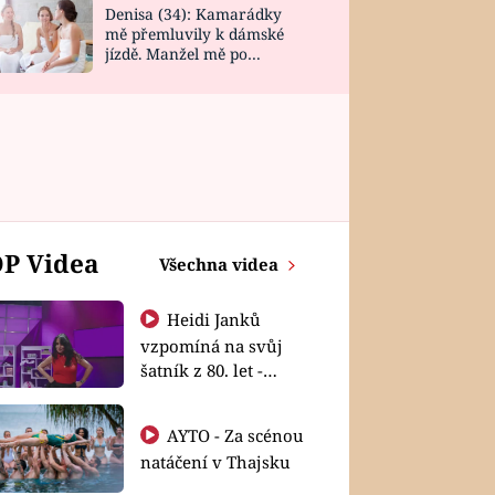
Denisa (34): Kamarádky
mě přemluvily k dámské
jízdě. Manžel mě po
návratu zaskočil
P Videa
Všechna videa
Heidi Janků
vzpomíná na svůj
šatník z 80. let -
Shopaholičky
AYTO - Za scénou
natáčení v Thajsku