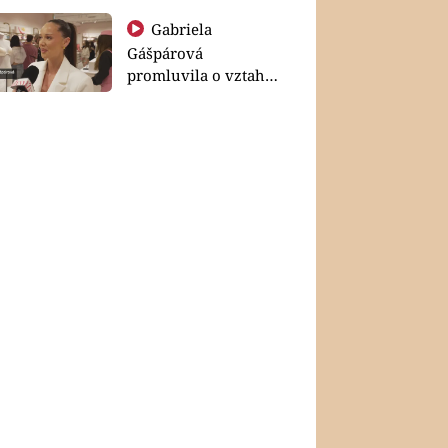
Gabriela
Gášpárová
promluvila o vztahu
a zakládání rodiny