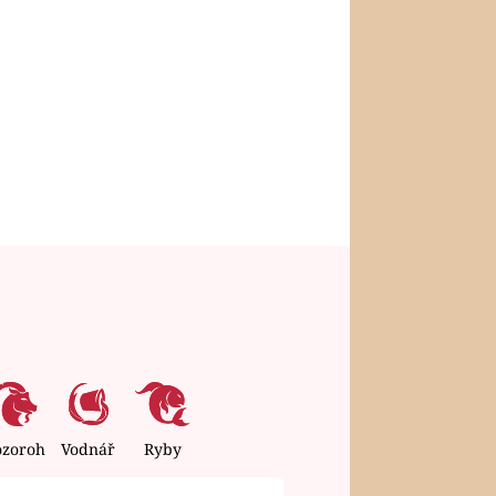
ozoroh
Vodnář
Ryby