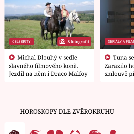
CELEBRITY
SERIÁLY A FIL
8 fotografií
Michal Dlouhý v sedle
Tuna se chtěl vrátit domů.
slavného filmového koně.
Zarazilo ho
Jezdil na něm i Draco Malfoy
smlouvě př
zemřít
HOROSKOPY DLE ZVĚROKRUHU