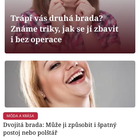
Horoskopy
Sledujte prima+
Trápí vás druhá brada?
Známe triky, jak se jí zbavit
Filmový festival Karlovy Vary
i bez operace
Pořady
Mámy sobě
Přihlášení
Sledujte nás
MÓDA A KRÁSA
Dvojitá brada: Může ji způsobit i špatný
postoj nebo polštář