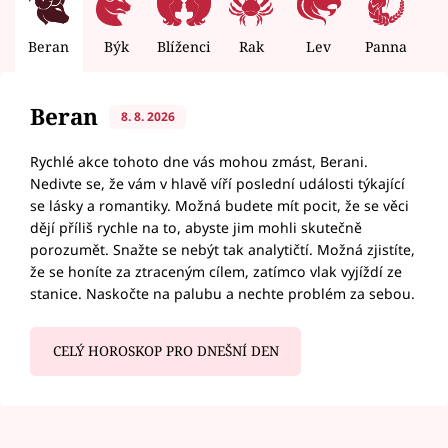
Beran
Býk
Blíženci
Rak
Lev
Panna
V
Beran
8. 8. 2026
Rychlé akce tohoto dne vás mohou zmást, Berani.
Nedivte se, že vám v hlavě víří poslední události týkající
se lásky a romantiky. Možná budete mít pocit, že se věci
dějí příliš rychle na to, abyste jim mohli skutečně
porozumět. Snažte se nebýt tak analytičtí. Možná zjistíte,
že se honíte za ztraceným cílem, zatímco vlak vyjíždí ze
stanice. Naskočte na palubu a nechte problém za sebou.
CELÝ HOROSKOP PRO DNEŠNÍ DEN