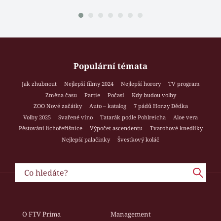
Populární témata
Jak zhubnout
Nejlepší filmy 2024
Nejlepší horory
TV program
Změna času
Partie
Počasí
Kdy budou volby
ZOO Nové začátky
Auto – katalog
7 pádů Honzy Dědka
Volby 2025
Svařené víno
Tatarák podle Pohlreicha
Aloe vera
Pěstování lichořeřišnice
Výpočet ascendentu
Tvarohové knedlíky
Nejlepší palačinky
Švestkový koláč
O FTV Prima
Management