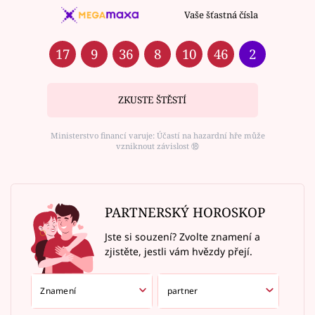
Vaše šťastná čísla
17
9
36
8
10
46
2
ZKUSTE ŠTĚSTÍ
Ministerstvo financí varuje: Účastí na hazardní hře může
vzniknout závislost ⑱
PARTNERSKÝ HOROSKOP
Jste si souzení? Zvolte znamení a
zjistěte, jestli vám hvězdy přejí.