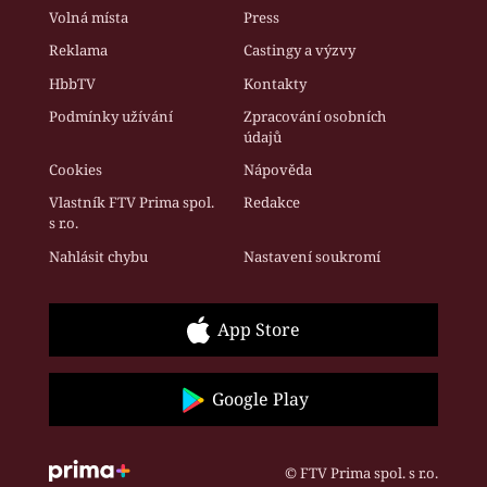
Volná místa
Press
Reklama
Castingy a výzvy
HbbTV
Kontakty
Podmínky užívání
Zpracování osobních
údajů
Cookies
Nápověda
Vlastník FTV Prima spol.
Redakce
s r.o.
Nahlásit chybu
Nastavení soukromí
App Store
Google Play
© FTV Prima spol. s r.o.