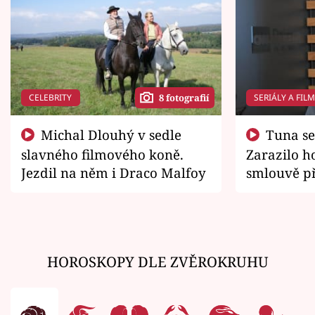
CELEBRITY
SERIÁLY A FIL
8 fotografií
Michal Dlouhý v sedle
Tuna se chtěl vrátit domů.
slavného filmového koně.
Zarazilo ho
Jezdil na něm i Draco Malfoy
smlouvě př
zemřít
HOROSKOPY DLE ZVĚROKRUHU