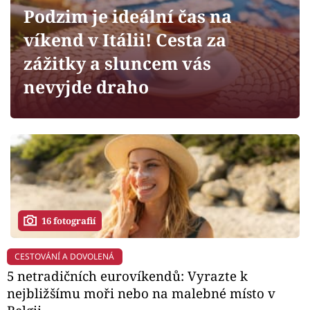
Horoskopy
Podzim je ideální čas na
Sledujte prima+
víkend v Itálii! Cesta za
zážitky a sluncem vás
Filmový festival Karlovy Vary
nevyjde draho
Pořady
Mámy sobě
Přihlášení
16 fotografií
Sledujte nás
CESTOVÁNÍ A DOVOLENÁ
5 netradičních eurovíkendů: Vyrazte k
nejbližšímu moři nebo na malebné místo v