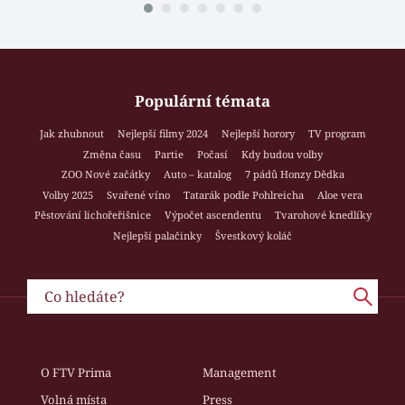
Populární témata
Jak zhubnout
Nejlepší filmy 2024
Nejlepší horory
TV program
Změna času
Partie
Počasí
Kdy budou volby
ZOO Nové začátky
Auto – katalog
7 pádů Honzy Dědka
Volby 2025
Svařené víno
Tatarák podle Pohlreicha
Aloe vera
Pěstování lichořeřišnice
Výpočet ascendentu
Tvarohové knedlíky
Nejlepší palačinky
Švestkový koláč
O FTV Prima
Management
Volná místa
Press