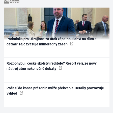
Podmínka pro Ukrajince za útok zápalnou lahví na dům s
dětmi? Tejc zvažuje mimořádný zásah
Rozpohybují české školství ředitelé? Resort věří, že nový
nástroj utne nekonečné debaty
Počasí do konce prázdnin může překvapit. Detaily prozrazuje
výhled