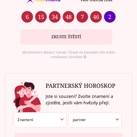
6
15
34
48
7
46
2
ZKUSTE ŠTĚSTÍ
Ministerstvo financí varuje: Účastí na hazardní hře může
vzniknout závislost ⑱
PARTNERSKÝ HOROSKOP
Jste si souzení? Zvolte znamení a
zjistěte, jestli vám hvězdy přejí.