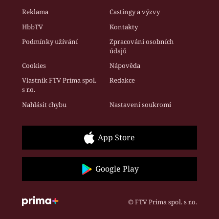
Reklama
Castingy a výzvy
HbbTV
Kontakty
Podmínky užívání
Zpracování osobních
údajů
Cookies
Nápověda
Vlastník FTV Prima spol.
Redakce
s r.o.
Nahlásit chybu
Nastavení soukromí
App Store
Google Play
© FTV Prima spol. s r.o.