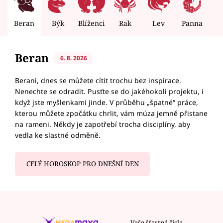
Beran
Býk
Blíženci
Rak
Lev
Panna
V
Beran
6. 8. 2026
Berani, dnes se můžete cítit trochu bez inspirace.
Nenechte se odradit. Pusťte se do jakéhokoli projektu, i
když jste myšlenkami jinde. V průběhu „špatné“ práce,
kterou můžete zpočátku chrlit, vám múza jemně přistane
na rameni. Někdy je zapotřebí trocha disciplíny, aby
vedla ke slastné odměně.
CELÝ HOROSKOP PRO DNEŠNÍ DEN
Vaše šťastná čísla