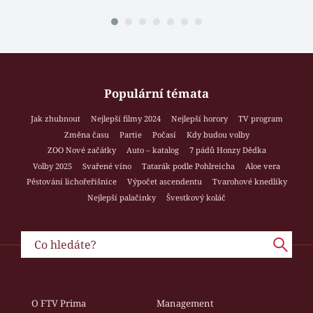
Populární témata
Jak zhubnout
Nejlepší filmy 2024
Nejlepší horory
TV program
Změna času
Partie
Počasí
Kdy budou volby
ZOO Nové začátky
Auto – katalog
7 pádů Honzy Dědka
Volby 2025
Svařené víno
Tatarák podle Pohlreicha
Aloe vera
Pěstování lichořeřišnice
Výpočet ascendentu
Tvarohové knedlíky
Nejlepší palačinky
Švestkový koláč
O FTV Prima
Management