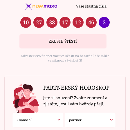
Vaše šťastná čísla
10
27
38
17
12
46
2
ZKUSTE ŠTĚSTÍ
Ministerstvo financí varuje: Účastí na hazardní hře může
vzniknout závislost ⑱
PARTNERSKÝ HOROSKOP
Jste si souzení? Zvolte znamení a
zjistěte, jestli vám hvězdy přejí.