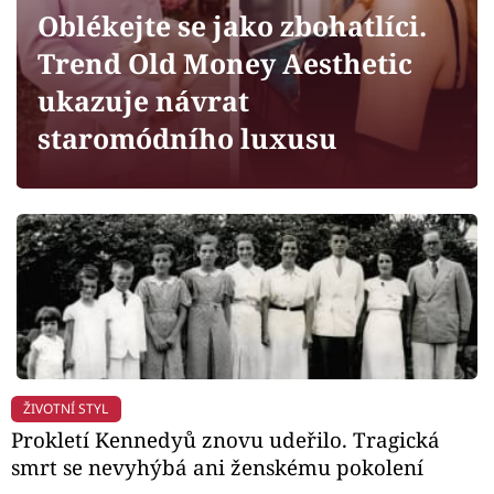
Horoskopy
Oblékejte se jako zbohatlíci.
Sledujte prima+
Trend Old Money Aesthetic
ukazuje návrat
Filmový festival Karlovy Vary
staromódního luxusu
Pořady
Mámy sobě
Přihlášení
Sledujte nás
ŽIVOTNÍ STYL
Prokletí Kennedyů znovu udeřilo. Tragická
smrt se nevyhýbá ani ženskému pokolení