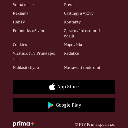
Volná místa
Press
Reklama
Castingy a výzvy
HbbTV
Kontakty
Podmínky užívání
Zpracování osobních
údajů
Cookies
Nápověda
Vlastník FTV Prima spol.
Redakce
s r.o.
Nahlásit chybu
Nastavení soukromí
App Store
Google Play
© FTV Prima spol. s r.o.