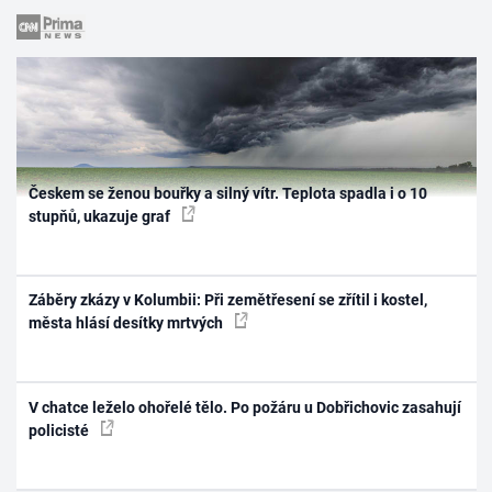
Českem se ženou bouřky a silný vítr. Teplota spadla i o 10
stupňů, ukazuje graf
Záběry zkázy v Kolumbii: Při zemětřesení se zřítil i kostel,
města hlásí desítky mrtvých
V chatce leželo ohořelé tělo. Po požáru u Dobřichovic zasahují
policisté