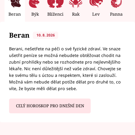
Beran
Býk
Blíženci
Rak
Lev
Panna
V
Beran
10. 8. 2026
Berani, nešetřete na péči o své fyzické zdraví. Ve snaze
ušetřit peníze se možná nebudete obtěžovat chodit na
zubní prohlídky nebo se rozhodnete pro nejlevnějšího
lékaře. Nic není důležitější než vaše zdraví. Chovejte se
ke svému tělu s úctou a respektem, které si zaslouží.
Možná vám nebude dělat potíže dělat pro druhé to, co
víte, že byste měli dělat pro sebe.
CELÝ HOROSKOP PRO DNEŠNÍ DEN