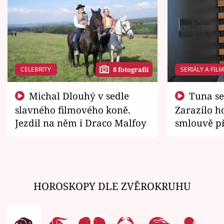
CELEBRITY
SERIÁLY A FIL
8 fotografií
Michal Dlouhý v sedle
Tuna se chtěl vrátit domů.
slavného filmového koně.
Zarazilo ho
Jezdil na něm i Draco Malfoy
smlouvě př
zemřít
HOROSKOPY DLE ZVĚROKRUHU