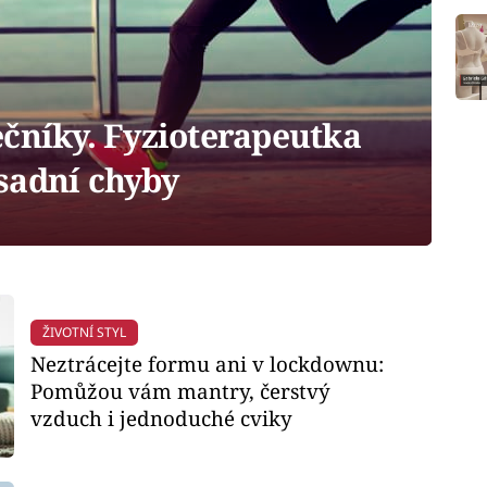
ečníky. Fyzioterapeutka
sadní chyby
ŽIVOTNÍ STYL
Neztrácejte formu ani v lockdownu:
Pomůžou vám mantry, čerstvý
vzduch i jednoduché cviky