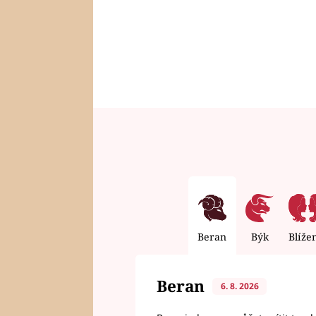
Beran
Býk
Blíže
Beran
6. 8. 2026