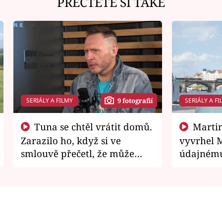
PŘEČTĚTE SI TAKÉ
SERIÁLY A FILMY
SERIÁLY A FI
9 fotografií
Tuna se chtěl vrátit domů.
Martin Písařík jako
Zarazilo ho, když si ve
vyvrhel 
smlouvě přečetl, že může
údajnému
zemřít
je v nemil