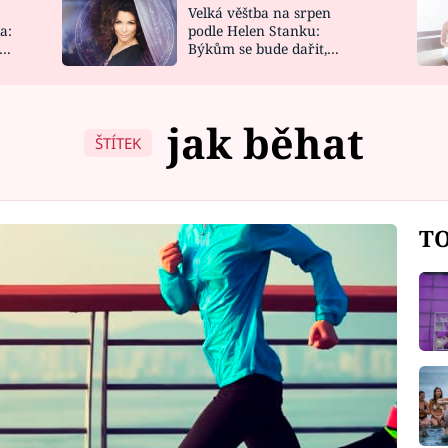
Velká věštba na srpen
NOVINKY
ZAHRADA
a:
podle Helen Stanku:
y
Býkům se bude dařit,
VIDEORECEPTY
DESIGN
Vodnáře čeká jízda
jak běhat
ŠTÍTEK
TO