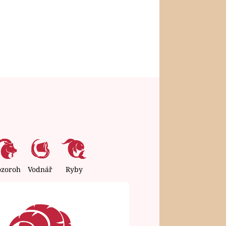
ozoroh
Vodnář
Ryby