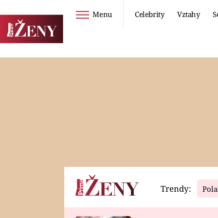
Menu
Celebrity
Vztahy
S
Seriály
Životní styl
ZOO
DIETY A HUBNUTÍ
PROSTŘENO!
CESTOVÁNÍ A
DOVOLENÁ
DUCH
ZDRAVÍ
Trendy:
Pola
Horoskopy
Video
ASTROČLÁNKY
SERIÁLY