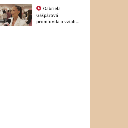
Gabriela
Gášpárová
promluvila o vztahu
a zakládání rodiny