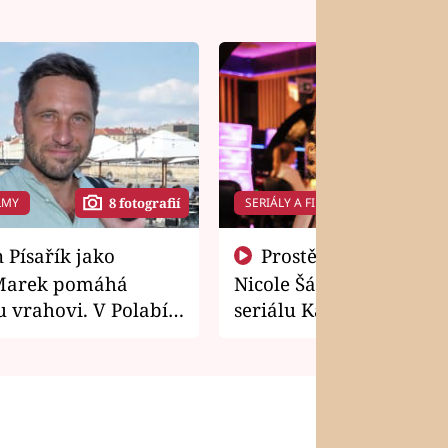
LMY
SERIÁLY A FILMY
8 fotografií
14 f
Prostě si o to řekla! Takhle
Marek pomáhá
Nicole Šáchová získala r
 vrahovi. V Polabí
seriálu Kamarádi
osti