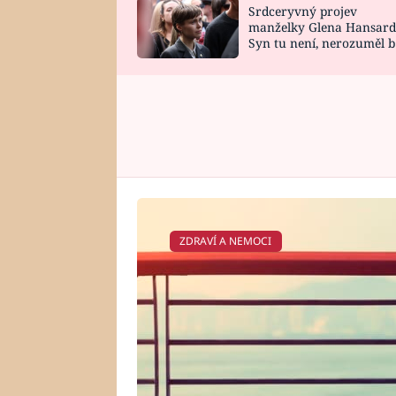
Srdceryvný projev
SNÁŘ
CELEBRITY
manželky Glena Hansard
Syn tu není, nerozuměl b
HOROSKOP NA
VAŘENÍ
tomu, vysvětlila
ROK 2023
ZDRAVÍ A NEMOCI