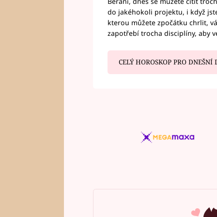
Berani, dnes se můžete cítit troc
do jakéhokoli projektu, i když js
kterou můžete zpočátku chrlit, 
zapotřebí trocha disciplíny, aby 
CELÝ HOROSKOP PRO DNEŠNÍ 