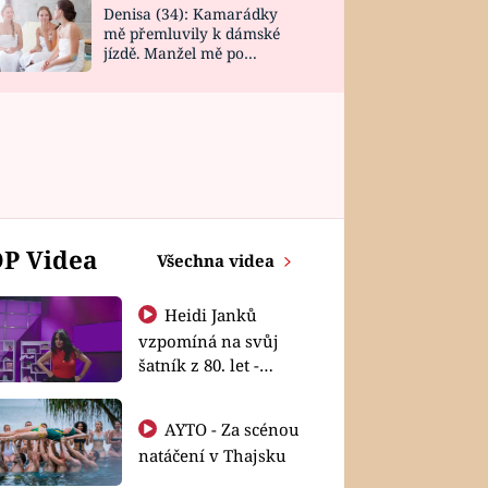
Denisa (34): Kamarádky
mě přemluvily k dámské
jízdě. Manžel mě po
návratu zaskočil
P Videa
Všechna videa
Heidi Janků
vzpomíná na svůj
šatník z 80. let -
Shopaholičky
AYTO - Za scénou
natáčení v Thajsku