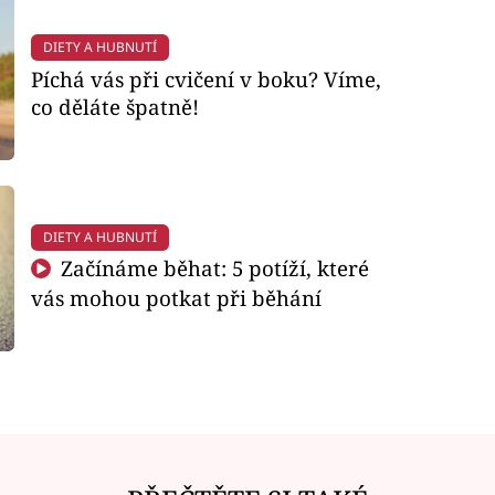
DIETY A HUBNUTÍ
Píchá vás při cvičení v boku? Víme,
co děláte špatně!
DIETY A HUBNUTÍ
Začínáme běhat: 5 potíží, které
vás mohou potkat při běhání