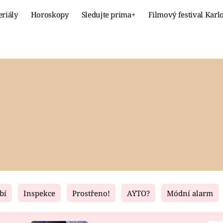
eriály
Horoskopy
Sledujte prima+
Filmový festival Karl
Celebrity
Recept
MÓDA A KRÁSA
HLAVNÍ JÍ
VZTAHY A SEX
SLADKÉ
PRIMA MAMINKA
ZDRAVÉ
bí
Inspekce
Prostřeno!
AYTO?
Módní alarm
Fresh
Living
RECEPTY
BYDLENÍ