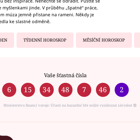
hu bez inspirace. Nenechte se odradit. Pusťte se
te myšlenkami jinde. V průběhu „špatné“ práce,
vám múza jemně přistane na rameni. Někdy je
vedla ke slastné odměně.
DEN
TÝDENNÍ HOROSKOP
MĚSÍČNÍ HOROSKOP
Vaše šťastná čísla
6
15
34
48
7
46
2
Ministerstvo financí varuje: Účastí na hazardní hře může vzniknout závislost ⑱