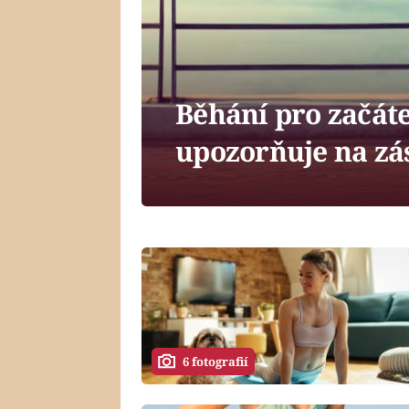
Běhání pro začát
upozorňuje na zá
6 fotografií