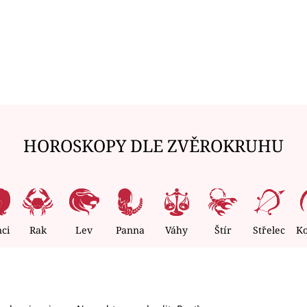
HOROSKOPY DLE ZVĚROKRUHU
nci
Rak
Lev
Panna
Váhy
Štír
Střelec
K