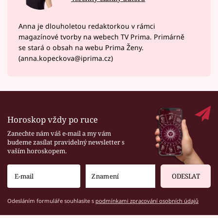
Anna je dlouholetou redaktorkou v rámci
magazínové tvorby na webech TV Prima. Primárně
se stará o obsah na webu Prima Ženy.
(anna.kopeckova@iprima.cz)
Horoskop vždy po ruce
Zanechte nám váš e-mail a my vám
budeme zasílat pravidelný newsletter s
vaším horoskopem.
ODESLAT
Odesláním formuláře souhlasíte s
podmínkami zpracování osobních údajů