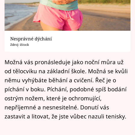
Horoskopy
Sledujte prima+
Filmový festival Karlovy Vary
Nesprávné dýchání
Pořady
Zdroj: iStock
Mámy sobě
Možná vás pronásleduje jako noční můra už
od tělocviku na základní škole. Možná se kvůli
Přihlášení
němu vyhýbáte běhání a cvičení. Řeč je o
píchání v boku. Píchání, podobné spíš bodání
ostrým nožem, které je ochromující,
Sledujte nás
nepříjemné a nesnesitelné. Donutí vás
zastavit a litovat, že jste vůbec nazuli tenisky.