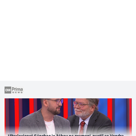
Ultralevicový Sánchez je žábou na prameni, pustil se Vondra