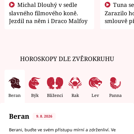
Michal Dlouhý v sedle
Tuna se chtěl vrátit domů.
slavného filmového koně.
Zarazilo ho
Jezdil na něm i Draco Malfoy
smlouvě př
zemřít
HOROSKOPY DLE ZVĚROKRUHU
Beran
Býk
Blíženci
Rak
Lev
Panna
V
Beran
9. 8. 2026
Berani, buďte ve svém přístupu mírní a zdrženliví. Ve