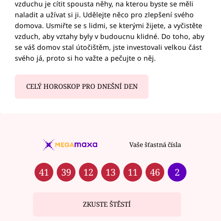
vzduchu je cítit spousta něhy, na kterou byste se měli
naladit a užívat si ji. Udělejte něco pro zlepšení svého
domova. Usmiřte se s lidmi, se kterými žijete, a vyčistěte
vzduch, aby vztahy byly v budoucnu klidné. Do toho, aby
se váš domov stal útočištěm, jste investovali velkou část
svého já, proto si ho važte a pečujte o něj.
CELÝ HOROSKOP PRO DNEŠNÍ DEN
Vaše šťastná čísla
41
39
12
13
11
46
2
ZKUSTE ŠTĚSTÍ