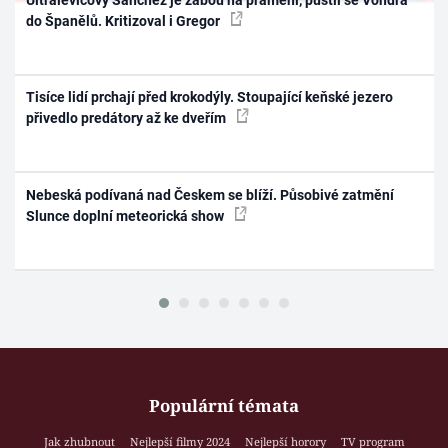
do Španělů. Kritizoval i Gregor
Tisíce lidí prchají před krokodýly. Stoupající keňské jezero
přivedlo predátory až ke dveřím
Nebeská podívaná nad Českem se blíží. Působivé zatmění
Slunce doplní meteorická show
Populární témata
Jak zhubnout
Nejlepší filmy 2024
Nejlepší horory
TV program