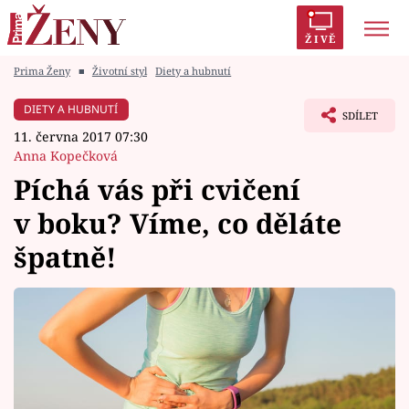
ŽIVĚ
Prima Ženy
■
Životní styl
Diety a hubnutí
Trendy:
Polabí
Inspekce
Prostřeno!
AYTO?
DIETY A HUBNUTÍ
SDÍLET
Módní alarm
Zrádci
Proměny
11. června 2017 07:30
Anna Kopečková
Píchá vás při cvičení
v boku? Víme, co děláte
Témata
špatně!
Celebrity
Vztahy
Seriály