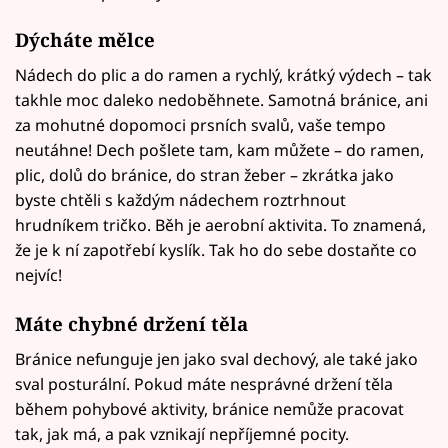
Dýcháte mělce
Nádech do plic a do ramen a rychlý, krátký výdech – tak
takhle moc daleko nedoběhnete. Samotná bránice, ani
za mohutné dopomoci prsních svalů, vaše tempo
neutáhne! Dech pošlete tam, kam můžete – do ramen,
plic, dolů do bránice, do stran žeber – zkrátka jako
byste chtěli s každým nádechem roztrhnout
hrudníkem tričko. Běh je aerobní aktivita. To znamená,
že je k ní zapotřebí kyslík. Tak ho do sebe dostaňte co
nejvíc!
Máte chybné držení těla
Bránice nefunguje jen jako sval dechový, ale také jako
sval posturální. Pokud máte nesprávné držení těla
během pohybové aktivity, bránice nemůže pracovat
tak, jak má, a pak vznikají nepříjemné pocity.