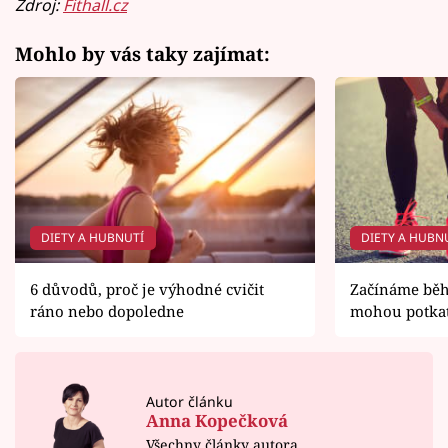
Zdroj:
Fithall.cz
Mohlo by vás taky zajímat:
DIETY A HUBNUTÍ
DIETY A HUBN
6 důvodů, proč je výhodné cvičit
Začínáme běha
ráno nebo dopoledne
mohou potkat
Autor článku
Anna Kopečková
Všechny články autora