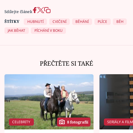
Sdílejte článek
ŠTÍTKY
HUBNUTÍ
CVIČENÍ
BĚHÁNÍ
PLÍCE
BĚH
JAK BĚHAT
PÍCHÁNÍ V BOKU
PŘEČTĚTE SI TAKÉ
CELEBRITY
SERIÁLY A FIL
8 fotografií