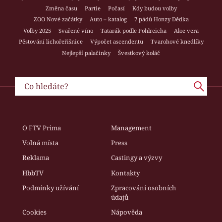
Změna času
Partie
Počasí
Kdy budou volby
ZOO Nové začátky
Auto – katalog
7 pádů Honzy Dědka
Volby 2025
Svařené víno
Tatarák podle Pohlreicha
Aloe vera
Pěstování lichořeřišnice
Výpočet ascendentu
Tvarohové knedlíky
Nejlepší palačinky
Švestkový koláč
O FTV Prima
Management
Volná místa
Press
Reklama
Castingy a výzvy
HbbTV
Kontakty
Podmínky užívání
Zpracování osobních
údajů
Cookies
Nápověda