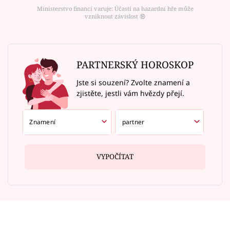
Ministerstvo financí varuje: Účastí na hazardní hře může
vzniknout závislost ⑱
PARTNERSKÝ HOROSKOP
Jste si souzení? Zvolte znamení a
zjistěte, jestli vám hvězdy přejí.
VYPOČÍTAT