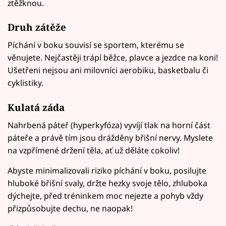
ztěžknou.
Druh zátěže
Píchání v boku souvisí se sportem, kterému se
věnujete. Nejčastěji trápí běžce, plavce a jezdce na koni!
Ušetřeni nejsou ani milovníci aerobiku, basketbalu či
cyklistiky.
Kulatá záda
Nahrbená páteř (hyperkyfóza) vyvíjí tlak na horní část
páteře a právě tím jsou drážděny břišní nervy. Myslete
na vzpřímené držení těla, ať už děláte cokoliv!
Abyste minimalizovali riziko píchání v boku, posilujte
hluboké břišní svaly, držte hezky svoje tělo, zhluboka
dýchejte, před tréninkem moc nejezte a pohyb vždy
přizpůsobujte dechu, ne naopak!