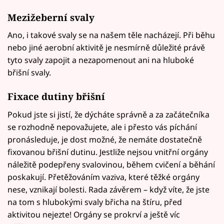
Mezižeberní svaly
Ano, i takové svaly se na našem těle nacházejí. Při běhu
nebo jiné aerobní aktivitě je nesmírně důležité právě
tyto svaly zapojit a nezapomenout ani na hluboké
břišní svaly.
Fixace dutiny břišní
Pokud jste si jistí, že dýcháte správně a za začátečníka
se rozhodně nepovažujete, ale i přesto vás píchání
pronásleduje, je dost možné, že nemáte dostatečně
fixovanou břišní dutinu. Jestliže nejsou vnitřní orgány
náležitě podepřeny svalovinou, během cvičení a běhání
poskakují. Přetěžováním vaziva, které těžké orgány
nese, vznikají bolesti. Rada závěrem – když víte, že jste
na tom s hlubokými svaly břicha na štíru, před
aktivitou nejezte! Orgány se prokrví a ještě víc