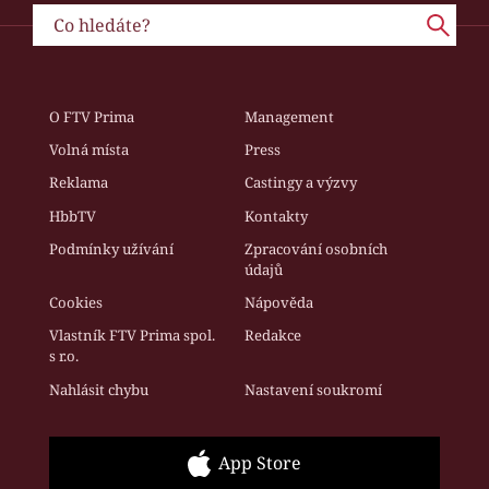
O FTV Prima
Management
Volná místa
Press
Reklama
Castingy a výzvy
HbbTV
Kontakty
Podmínky užívání
Zpracování osobních
údajů
Cookies
Nápověda
Vlastník FTV Prima spol.
Redakce
s r.o.
Nahlásit chybu
Nastavení soukromí
App Store