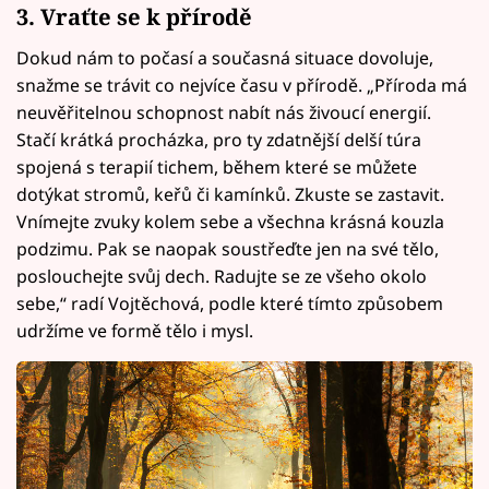
3. Vraťte se k přírodě
Dokud nám to počasí a současná situace dovoluje,
snažme se trávit co nejvíce času v přírodě. „Příroda má
neuvěřitelnou schopnost nabít nás živoucí energií.
Stačí krátká procházka, pro ty zdatnější delší túra
spojená s terapií tichem, během které se můžete
dotýkat stromů, keřů či kamínků. Zkuste se zastavit.
Vnímejte zvuky kolem sebe a všechna krásná kouzla
podzimu. Pak se naopak soustřeďte jen na své tělo,
poslouchejte svůj dech. Radujte se ze všeho okolo
sebe,“ radí Vojtěchová, podle které tímto způsobem
udržíme ve formě tělo i mysl.