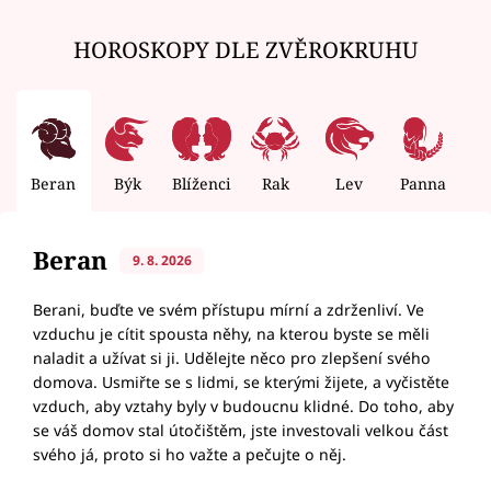
HOROSKOPY DLE ZVĚROKRUHU
Beran
Býk
Blíženci
Rak
Lev
Panna
V
Beran
9. 8. 2026
Berani, buďte ve svém přístupu mírní a zdrženliví. Ve
vzduchu je cítit spousta něhy, na kterou byste se měli
naladit a užívat si ji. Udělejte něco pro zlepšení svého
domova. Usmiřte se s lidmi, se kterými žijete, a vyčistěte
vzduch, aby vztahy byly v budoucnu klidné. Do toho, aby
se váš domov stal útočištěm, jste investovali velkou část
svého já, proto si ho važte a pečujte o něj.