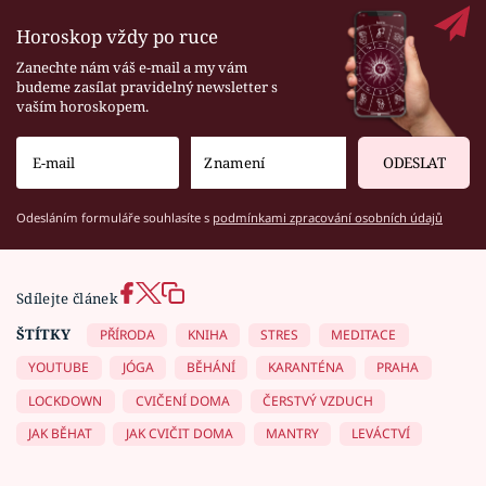
Horoskop vždy po ruce
Zanechte nám váš e-mail a my vám
budeme zasílat pravidelný newsletter s
vaším horoskopem.
ODESLAT
Odesláním formuláře souhlasíte s
podmínkami zpracování osobních údajů
Sdílejte článek
ŠTÍTKY
PŘÍRODA
KNIHA
STRES
MEDITACE
YOUTUBE
JÓGA
BĚHÁNÍ
KARANTÉNA
PRAHA
LOCKDOWN
CVIČENÍ DOMA
ČERSTVÝ VZDUCH
JAK BĚHAT
JAK CVIČIT DOMA
MANTRY
LEVÁCTVÍ