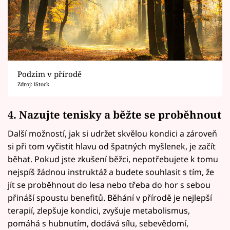
Podzim v přírodě
Zdroj: iStock
4. Nazujte tenisky a běžte se proběhnout
Další možností, jak si udržet skvělou kondici a zároveň
si při tom vyčistit hlavu od špatných myšlenek, je začít
běhat. Pokud jste zkušení běžci, nepotřebujete k tomu
nejspíš žádnou instruktáž a budete souhlasit s tím, že
jít se proběhnout do lesa nebo třeba do hor s sebou
přináší spoustu benefitů. Běhání v přírodě je nejlepší
terapií, zlepšuje kondici, zvyšuje metabolismus,
pomáhá s hubnutím, dodává sílu, sebevědomí,