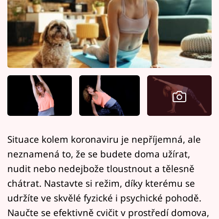
Horoskopy
Sledujte prima+
Filmový festival Karlovy Vary
Pořady
Mámy sobě
Přihlášení
Situace kolem koronaviru je nepříjemná, ale
neznamená to, že se budete doma užírat,
Sledujte nás
nudit nebo nedejbože tloustnout a tělesně
chátrat. Nastavte si režim, díky kterému se
udržíte ve skvělé fyzické i psychické pohodě.
Naučte se efektivně cvičit v prostředí domova,