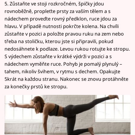
5. Zůstaňte ve stoji rozkročném, špičky jdou
rovnoběžně, propleťte prsty za vaším tělem a s
nádechem proveďte rovný předklon, ruce jdou za
hlavu. V případě nutnosti pokrčte kolena. Na chvíli
zůstaňte v pozici a položte pravou ruku na zem nebo
třeba na stoličku, kterou jste si připravili, pokud
nedosáhnete k podlaze. Levou rukou rotujte ke stropu.
S výdechem zůstaňte v krátké výdrži v pozici a s
nádechem vyměňte ruce. Pohyb je pomalý plynulý –
tahem, nikoliv švihem, v rytmu s dechem. Opakujte
5krát na každou stranu. Nakonec se znovu protáhněte
za konečky prstů ke stropu.