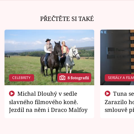
PŘEČTĚTE SI TAKÉ
CELEBRITY
SERIÁLY A FIL
8 fotografií
Michal Dlouhý v sedle
Tuna se chtěl vrátit domů.
slavného filmového koně.
Zarazilo ho
Jezdil na něm i Draco Malfoy
smlouvě př
zemřít