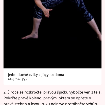
Jednoduché cviky z jógy na doma
Zdroj: Dům jógy
2. Široce se rozkročte, pravou špičku vybočte ven z těla.
Pokrčte pravé koleno, pravým loktem se opřete o
pravé stehno a levou ruku nejprve protáhněte vzhůru