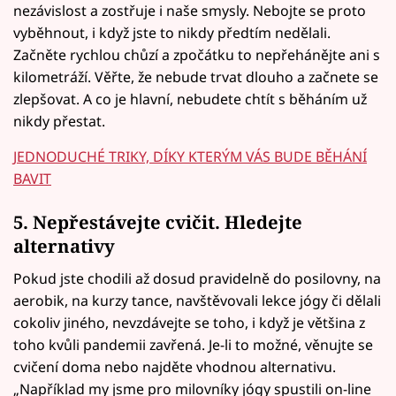
nezávislost a zostřuje i naše smysly. Nebojte se proto
vyběhnout, i když jste to nikdy předtím nedělali.
Začněte rychlou chůzí a zpočátku to nepřehánějte ani s
kilometráží. Věřte, že nebude trvat dlouho a začnete se
zlepšovat. A co je hlavní, nebudete chtít s běháním už
nikdy přestat.
JEDNODUCHÉ TRIKY, DÍKY KTERÝM VÁS BUDE BĚHÁNÍ
BAVIT
5. Nepřestávejte cvičit. Hledejte
alternativy
Pokud jste chodili až dosud pravidelně do posilovny, na
aerobik, na kurzy tance, navštěvovali lekce jógy či dělali
cokoliv jiného, nevzdávejte se toho, i když je většina z
toho kvůli pandemii zavřená. Je-li to možné, věnujte se
cvičení doma nebo najděte vhodnou alternativu.
„Například my jsme pro milovníky jógy spustili on-line