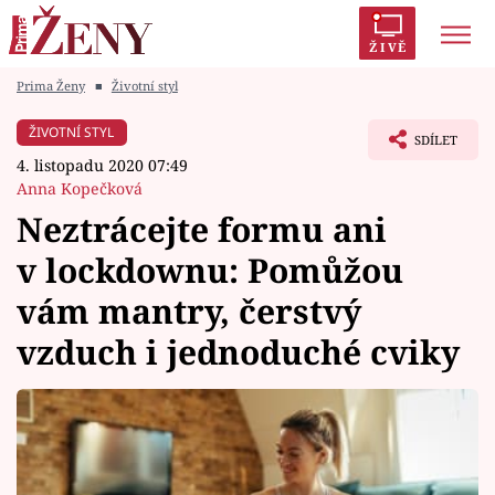
ŽIVĚ
Prima Ženy
■
Životní styl
Trendy:
Polabí
Inspekce
Prostřeno!
AYTO?
ŽIVOTNÍ STYL
SDÍLET
Módní alarm
Zrádci
Proměny
4. listopadu 2020 07:49
Anna Kopečková
Neztrácejte formu ani
v lockdownu: Pomůžou
Témata
vám mantry, čerstvý
Celebrity
vzduch i jednoduché cviky
Vztahy
Seriály