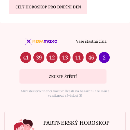
CELÝ HOROSKOP PRO DNEŠNÍ DEN
Vaše šťastná čísla
41
39
12
13
11
46
2
ZKUSTE ŠTĚSTÍ
Ministerstvo financí varuje: Účastí na hazardní hře může
vzniknout závislost ⑱
PARTNERSKÝ HOROSKOP