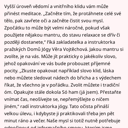
Vyšší úroveň vědomí a vnitřního klidu vám může
přinést meditace. „Začněte tím, že protáhnete celé své
tělo, pak zavřete oči a začněte čistit svou mysl.
Zpočátku to může být velmi náročné, pokud však
použijete nějakou mantru, do stavu relaxace se dřív či
později dostanete,“ říká zakladatelka a instruktorka
pražských Domů Jógy Věra Vojtěchová. Jakou mantru si
zvolíte, je na vás. Může jít prakticky o jakékoliv slovo,
jehož opakování ve vás bude probouzet příjemné
pocity. „Zkuste opakovat například slovo klid, láska
nebo můžete sledovat nádech do břicha a s výdechem
říkat, že všechno je v pořádku. Zvolit můžete i tradiční
óm. Opakujte stále dokola Só ham (já jsem). Přestaňte
vnímat čas, neošívejte se, nepřemýšlejte o ničem
jiném,“ radí instruktorka jógy. Tato očista přináší
velkou úlevu, i kdybyste ji praktikovali třeba jen pět
minut ráno a večer. Naše mysl si totiž nutně potřebuje
odpočinout od informačního smogu, kterým jsme