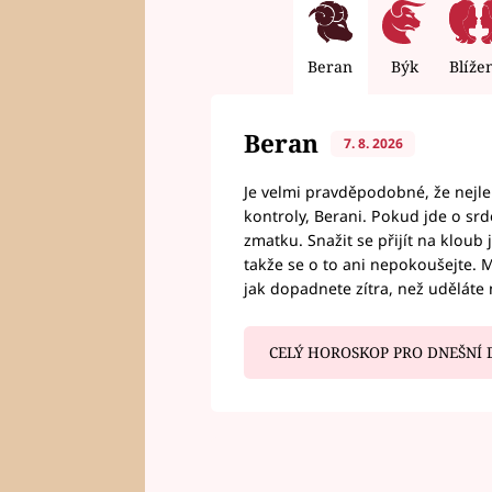
Beran
Býk
Blíže
Beran
7. 8. 2026
Je velmi pravděpodobné, že nejl
kontroly, Berani. Pokud jde o srde
zmatku. Snažit se přijít na klou
takže se o to ani nepokoušejte. M
jak dopadnete zítra, než uděláte 
CELÝ HOROSKOP PRO DNEŠNÍ 