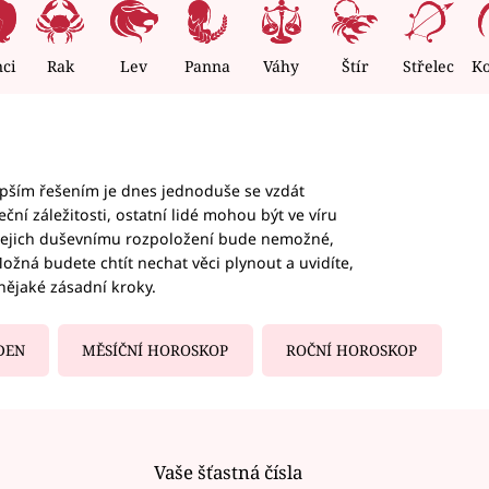
nci
Rak
Lev
Panna
Váhy
Štír
Střelec
K
epším řešením je dnes jednoduše se vzdát
ční záležitosti, ostatní lidé mohou být ve víru
b jejich duševnímu rozpoložení bude nemožné,
ožná budete chtít nechat věci plynout a uvidíte,
nějaké zásadní kroky.
DEN
MĚSÍČNÍ HOROSKOP
ROČNÍ HOROSKOP
Vaše šťastná čísla