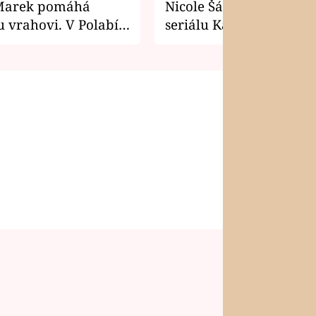
Marek pomáhá
Nicole Šáchová získala r
 vrahovi. V Polabí
seriálu Kamarádi
osti