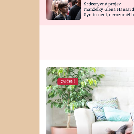
Srdceryvný projev
SNÁŘ
CELEBRITY
manželky Glena Hansard
Syn tu není, nerozuměl b
HOROSKOP NA
VAŘENÍ
tomu, vysvětlila
ROK 2023
CVIČENÍ