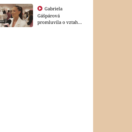
Gabriela
Gášpárová
promluvila o vztahu
a zakládání rodiny