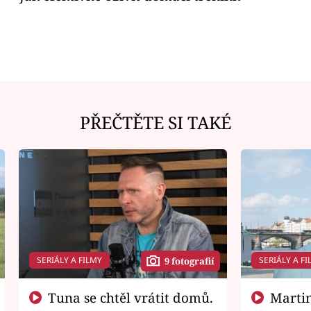
PŘEČTĚTE SI TAKÉ
SERIÁLY A FILMY
SERIÁLY A FI
9 fotografií
Tuna se chtěl vrátit domů.
Martin Písařík jako