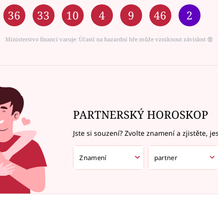
36
33
10
4
9
46
2
Ministerstvo financí varuje: Účastí na hazardní hře může vzniknout závislost ⑱
PARTNERSKÝ HOROSKOP
Jste si souzení? Zvolte znamení a zjistěte, je