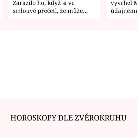
Zarazilo ho, když si ve
vyvrhel 
smlouvě přečetl, že může
údajnému
zemřít
je v nemil
HOROSKOPY DLE ZVĚROKRUHU