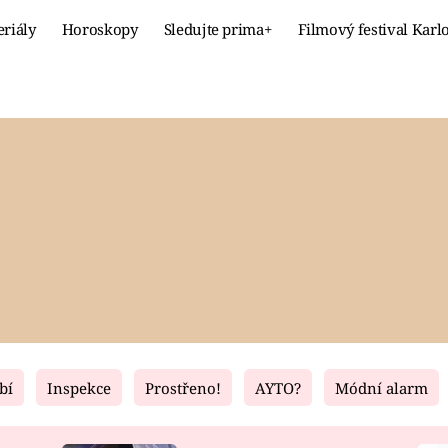
eriály
Horoskopy
Sledujte prima+
Filmový festival Karl
Celebrity
Recept
MÓDA A KRÁSA
HLAVNÍ JÍ
VZTAHY A SEX
SLADKÉ
PRIMA MAMINKA
ZDRAVÉ
bí
Inspekce
Prostřeno!
AYTO?
Módní alarm
Fresh
Living
RECEPTY
BYDLENÍ