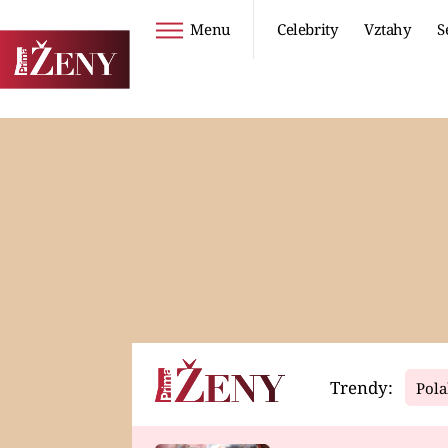
Menu
Celebrity
Vztahy
S
Seriály
Životní styl
ZOO
DIETY A HUBNUTÍ
PROSTŘENO!
CESTOVÁNÍ A
DOVOLENÁ
DUCH
ZDRAVÍ
Trendy:
Pola
Horoskopy
Video
ASTROČLÁNKY
SERIÁLY