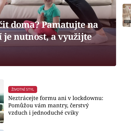
ičit doma? Pamatujte na
 je nutnost, a využijte
ŽIVOTNÍ STYL
Neztrácejte formu ani v lockdownu:
Pomůžou vám mantry, čerstvý
vzduch i jednoduché cviky