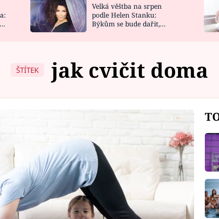
Velká věštba na srpen
NOVINKY
ZAHRADA
a:
podle Helen Stanku:
y
Býkům se bude dařit,
VIDEORECEPTY
DESIGN
Vodnáře čeká jízda
jak cvičit doma
ŠTÍTEK
TO