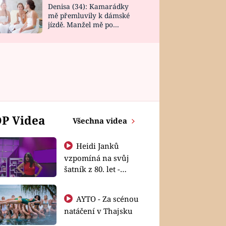
Denisa (34): Kamarádky
mě přemluvily k dámské
jízdě. Manžel mě po
návratu zaskočil
P Videa
Všechna videa
Heidi Janků
vzpomíná na svůj
šatník z 80. let -
Shopaholičky
AYTO - Za scénou
natáčení v Thajsku