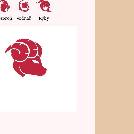
ozoroh
Vodnář
Ryby