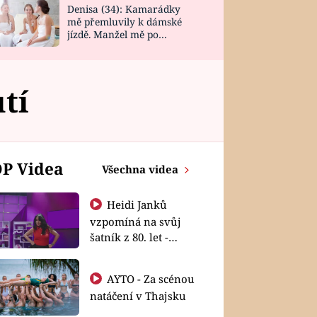
Denisa (34): Kamarádky
mě přemluvily k dámské
jízdě. Manžel mě po
návratu zaskočil
tí
P Videa
Všechna videa
Heidi Janků
vzpomíná na svůj
šatník z 80. let -
Shopaholičky
AYTO - Za scénou
natáčení v Thajsku