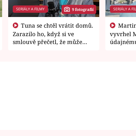
SERIÁLY A FILMY
SERIÁLY A FI
9 fotografií
Tuna se chtěl vrátit domů.
Martin Písařík jako
Zarazilo ho, když si ve
vyvrhel 
smlouvě přečetl, že může
údajnému
zemřít
je v nemil