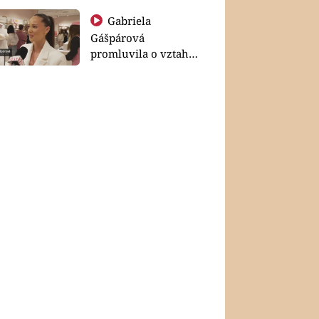
Gabriela
Gášpárová
promluvila o vztahu
a zakládání rodiny