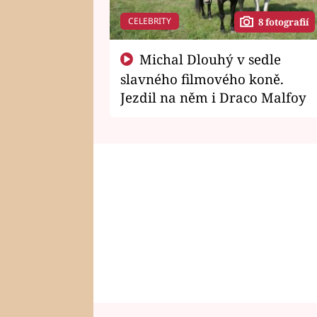
CELEBRITY
8 fotografií
Michal Dlouhý v sedle
slavného filmového koně.
Jezdil na něm i Draco Malfoy