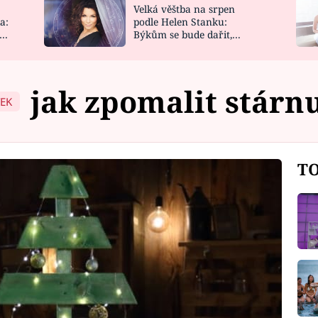
Velká věštba na srpen
NOVINKY
ZAHRADA
a:
podle Helen Stanku:
y
Býkům se bude dařit,
VIDEORECEPTY
DESIGN
Vodnáře čeká jízda
jak zpomalit stárnu
TEK
TO