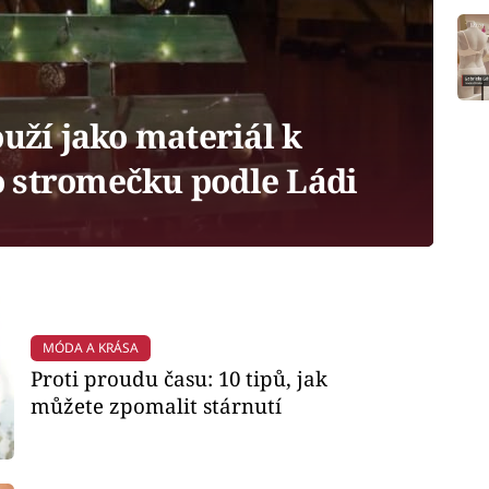
ouží jako materiál k
 stromečku podle Ládi
MÓDA A KRÁSA
Proti proudu času: 10 tipů, jak
můžete zpomalit stárnutí