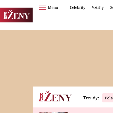
Menu
Celebrity
Vztahy
S
Seriály
Životní styl
ZOO
DIETY A HUBNUTÍ
PROSTŘENO!
CESTOVÁNÍ A
DOVOLENÁ
DUCH
ZDRAVÍ
Trendy:
Pola
Horoskopy
Video
ASTROČLÁNKY
SERIÁLY