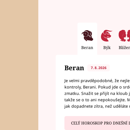
Beran
Býk
Blíže
Beran
7. 8. 2026
Je velmi pravděpodobné, že nejl
kontroly, Berani. Pokud jde o srde
zmatku. Snažit se přijít na klou
takže se o to ani nepokoušejte. M
jak dopadnete zítra, než uděláte 
CELÝ HOROSKOP PRO DNEŠNÍ 