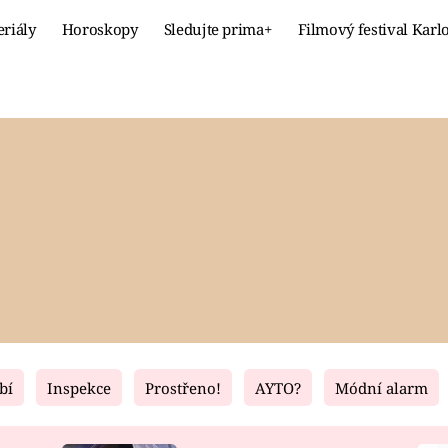
eriály
Horoskopy
Sledujte prima+
Filmový festival Karl
Celebrity
Recept
MÓDA A KRÁSA
HLAVNÍ JÍ
VZTAHY A SEX
SLADKÉ
PRIMA MAMINKA
ZDRAVÉ
bí
Inspekce
Prostřeno!
AYTO?
Módní alarm
Fresh
Living
RECEPTY
BYDLENÍ