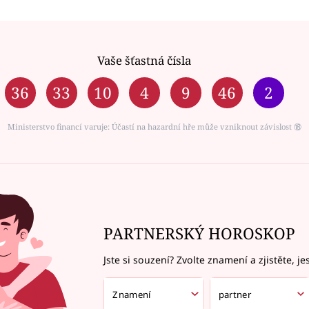
Vaše šťastná čísla
36
33
10
4
9
46
2
Ministerstvo financí varuje: Účastí na hazardní hře může vzniknout závislost ⑱
PARTNERSKÝ HOROSKOP
Jste si souzení? Zvolte znamení a zjistěte, je