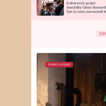
Srdceryvný projev
SNÁŘ
CELEBRITY
manželky Glena Hansard
Syn tu není, nerozuměl b
HOROSKOP NA
VAŘENÍ
tomu, vysvětlila
ROK 2023
ŠTÍ
SERIÁLY A FILMY