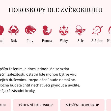
HOROSKOPY DLE ZVĚROKRUHU
nci
Rak
Lev
Panna
Váhy
Štír
Střelec
K
epším řešením je dnes jednoduše se vzdát
ční záležitosti, ostatní lidé mohou být ve víru
b jejich duševnímu rozpoložení bude nemožné,
ožná budete chtít nechat věci plynout a uvidíte,
nějaké zásadní kroky.
DEN
TÝDENNÍ HOROSKOP
MĚSÍČNÍ HOROSKOP