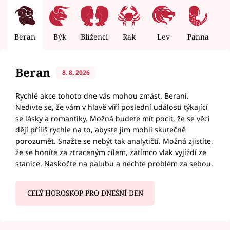
Beran
Býk
Blíženci
Rak
Lev
Panna
V
Beran
8. 8. 2026
Rychlé akce tohoto dne vás mohou zmást, Berani.
Nedivte se, že vám v hlavě víří poslední události týkající
se lásky a romantiky. Možná budete mít pocit, že se věci
dějí příliš rychle na to, abyste jim mohli skutečně
porozumět. Snažte se nebýt tak analytičtí. Možná zjistíte,
že se honíte za ztraceným cílem, zatímco vlak vyjíždí ze
stanice. Naskočte na palubu a nechte problém za sebou.
CELÝ HOROSKOP PRO DNEŠNÍ DEN