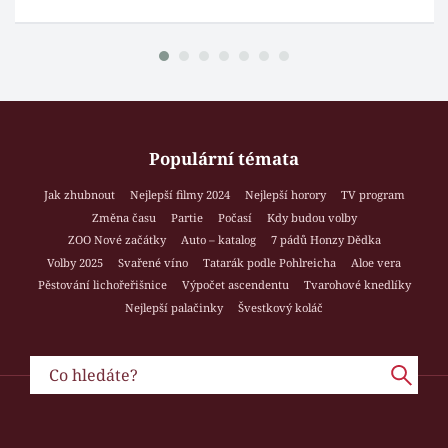
Populární témata
Jak zhubnout
Nejlepší filmy 2024
Nejlepší horory
TV program
Změna času
Partie
Počasí
Kdy budou volby
ZOO Nové začátky
Auto – katalog
7 pádů Honzy Dědka
Volby 2025
Svařené víno
Tatarák podle Pohlreicha
Aloe vera
Pěstování lichořeřišnice
Výpočet ascendentu
Tvarohové knedlíky
Nejlepší palačinky
Švestkový koláč