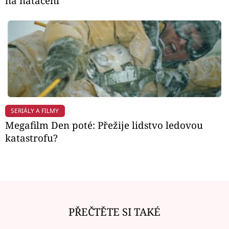
na natáčení
SERIÁLY A FILMY
Megafilm Den poté: Přežije lidstvo ledovou
katastrofu?
PŘEČTĚTE SI TAKÉ