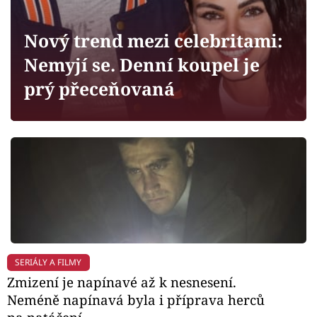
Horoskopy
Sledujte prima+
Nový trend mezi celebritami:
Nemyjí se. Denní koupel je
Filmový festival Karlovy Vary
prý přeceňovaná
Pořady
Mámy sobě
Přihlášení
Sledujte nás
SERIÁLY A FILMY
Zmizení je napínavé až k nesnesení.
Neméně napínavá byla i příprava herců