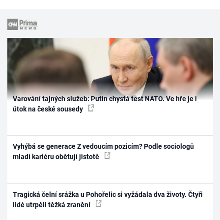
Varování tajných služeb: Putin chystá test NATO. Ve hře je i
útok na české sousedy
Vyhýbá se generace Z vedoucím pozicím? Podle sociologů
mladí kariéru obětují jistotě
Tragická čelní srážka u Pohořelic si vyžádala dva životy. Čtyři
lidé utrpěli těžká zranění