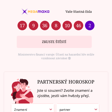
Vaše šťastná čísla
17
9
36
8
10
46
2
ZKUSTE ŠTĚSTÍ
Ministerstvo financí varuje: Účastí na hazardní hře může
vzniknout závislost ⑱
PARTNERSKÝ HOROSKOP
Jste si souzení? Zvolte znamení a
zjistěte, jestli vám hvězdy přejí.