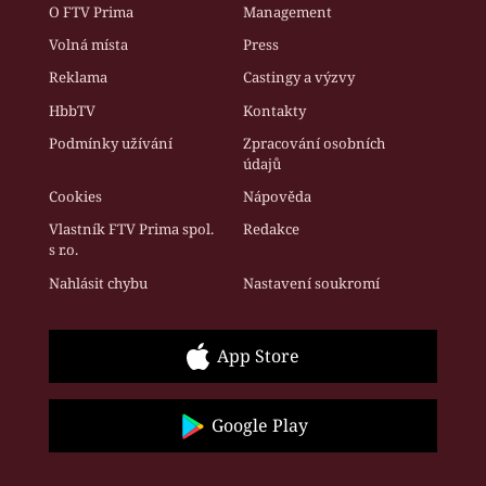
O FTV Prima
Management
Volná místa
Press
Reklama
Castingy a výzvy
HbbTV
Kontakty
Podmínky užívání
Zpracování osobních
údajů
Cookies
Nápověda
Vlastník FTV Prima spol.
Redakce
s r.o.
Nahlásit chybu
Nastavení soukromí
App Store
Google Play