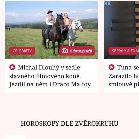
CELEBRITY
SERIÁLY A FIL
8 fotografií
Michal Dlouhý v sedle
Tuna se chtěl vrátit domů.
slavného filmového koně.
Zarazilo ho
Jezdil na něm i Draco Malfoy
smlouvě př
zemřít
HOROSKOPY DLE ZVĚROKRUHU