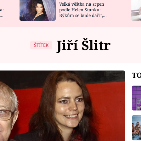
Velká věštba na srpen
NOVINKY
ZAHRADA
a:
podle Helen Stanku:
y
Býkům se bude dařit,
VIDEORECEPTY
DESIGN
Vodnáře čeká jízda
Jiří Šlitr
ŠTÍTEK
TO