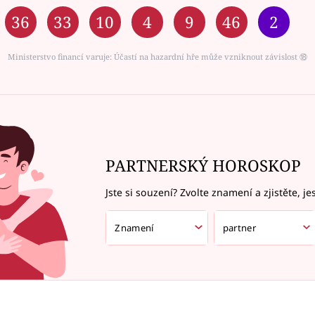
36
33
10
4
9
46
2
Ministerstvo financí varuje: Účastí na hazardní hře může vzniknout závislost ⑱
PARTNERSKÝ HOROSKOP
Jste si souzení? Zvolte znamení a zjistěte, je