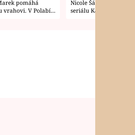
Marek pomáhá
Nicole Šáchová získala r
 vrahovi. V Polabí
seriálu Kamarádi
osti