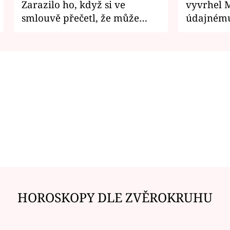
Zarazilo ho, když si ve
vyvrhel 
smlouvě přečetl, že může
údajnému
zemřít
je v nemil
HOROSKOPY DLE ZVĚROKRUHU