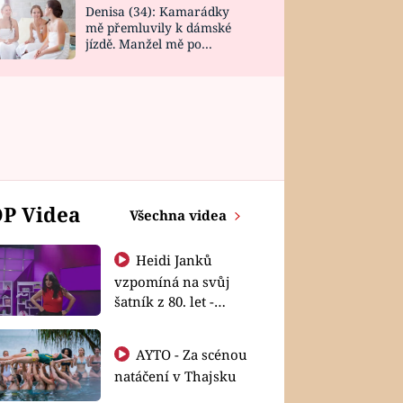
Denisa (34): Kamarádky
mě přemluvily k dámské
jízdě. Manžel mě po
návratu zaskočil
P Videa
Všechna videa
Heidi Janků
vzpomíná na svůj
šatník z 80. let -
Shopaholičky
AYTO - Za scénou
natáčení v Thajsku