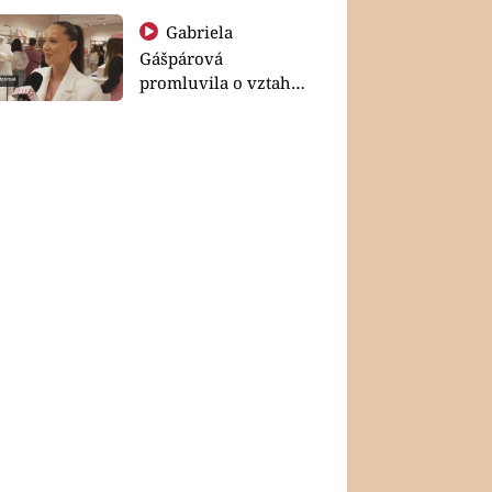
Gabriela
Gášpárová
promluvila o vztahu
a zakládání rodiny