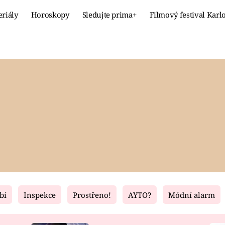
eriály
Horoskopy
Sledujte prima+
Filmový festival Karl
Celebrity
Recept
MÓDA A KRÁSA
HLAVNÍ JÍ
VZTAHY A SEX
SLADKÉ
PRIMA MAMINKA
ZDRAVÉ
bí
Inspekce
Prostřeno!
AYTO?
Módní alarm
Fresh
Living
RECEPTY
BYDLENÍ