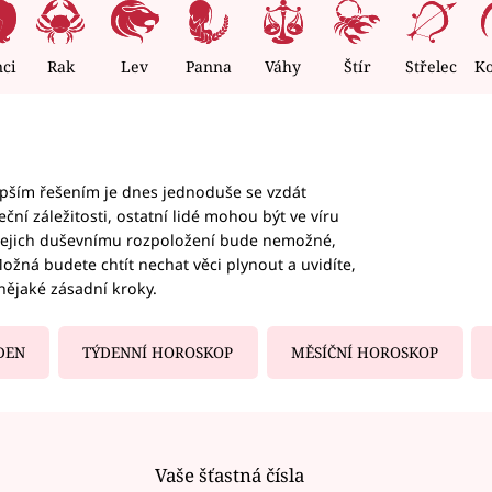
nci
Rak
Lev
Panna
Váhy
Štír
Střelec
K
epším řešením je dnes jednoduše se vzdát
ční záležitosti, ostatní lidé mohou být ve víru
b jejich duševnímu rozpoložení bude nemožné,
ožná budete chtít nechat věci plynout a uvidíte,
nějaké zásadní kroky.
DEN
TÝDENNÍ HOROSKOP
MĚSÍČNÍ HOROSKOP
Vaše šťastná čísla