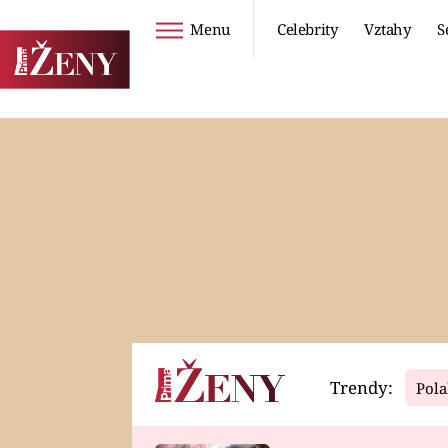
Menu
Celebrity
Vztahy
S
Seriály
Životní styl
ZOO
DIETY A HUBNUTÍ
PROSTŘENO!
CESTOVÁNÍ A
DOVOLENÁ
DUCH
ZDRAVÍ
Trendy:
Pola
Horoskopy
Video
ASTROČLÁNKY
SERIÁLY