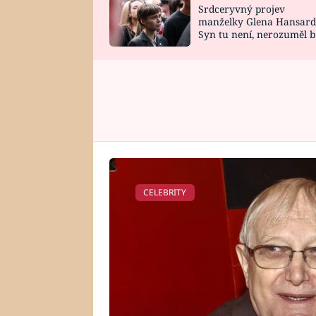
Srdceryvný projev
SNÁŘ
CELEBRITY
manželky Glena Hansard
Syn tu není, nerozuměl b
HOROSKOP NA
VAŘENÍ
tomu, vysvětlila
ROK 2023
CELEBRITY