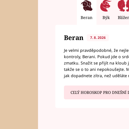
Beran
Býk
Blíže
Beran
7. 8. 2026
Je velmi pravděpodobné, že nejl
kontroly, Berani. Pokud jde o srde
zmatku. Snažit se přijít na klou
takže se o to ani nepokoušejte. M
jak dopadnete zítra, než uděláte 
CELÝ HOROSKOP PRO DNEŠNÍ 