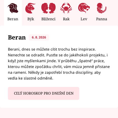
Beran
Býk
Blíženci
Rak
Lev
Panna
V
Beran
6. 8. 2026
Berani, dnes se můžete cítit trochu bez inspirace.
Nenechte se odradit. Pusťte se do jakéhokoli projektu, i
když jste myšlenkami jinde. V průběhu „špatné“ práce,
kterou můžete zpočátku chrlit, vám múza jemně přistane
na rameni. Někdy je zapotřebí trocha disciplíny, aby
vedla ke slastné odměně.
CELÝ HOROSKOP PRO DNEŠNÍ DEN