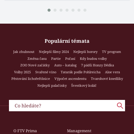
Populární témata
Jak zhubnout
Nejlepší filmy 2024
Nejlepší horory
TV program
Změna času
Partie
Počasí
Kdy budou volby
ZOO Nové začátky
Auto – katalog
7 pádů Honzy Dědka
Volby 2025
Svařené víno
Tatarák podle Pohlreicha
Aloe vera
Pěstování lichořeřišnice
Výpočet ascendentu
Tvarohové knedlíky
Nejlepší palačinky
Švestkový koláč
O FTV Prima
Management