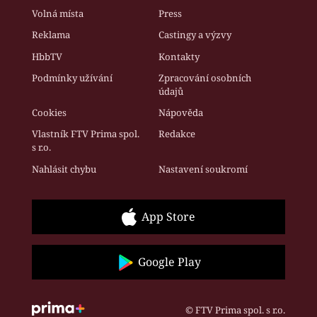
Volná místa
Press
Reklama
Castingy a výzvy
HbbTV
Kontakty
Podmínky užívání
Zpracování osobních
údajů
Cookies
Nápověda
Vlastník FTV Prima spol.
Redakce
s r.o.
Nahlásit chybu
Nastavení soukromí
App Store
Google Play
© FTV Prima spol. s r.o.