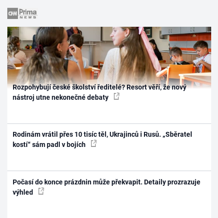
Rozpohybují české školství ředitelé? Resort věří, že nový
nástroj utne nekonečné debaty
Rodinám vrátil přes 10 tisíc těl, Ukrajinců i Rusů. „Sběratel
kostí“ sám padl v bojích
Počasí do konce prázdnin může překvapit. Detaily prozrazuje
výhled