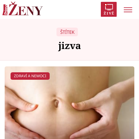
ŽIVĚ
Trendy:
Polabí
Inspekce
Prostřeno!
AYTO?
ŠTÍTEK
Módní alarm
Zrádci
Proměny
jizva
ZDRAVÍ A NEMOCI
Témata
Celebrity
Vztahy
Seriály