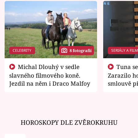
CELEBRITY
SERIÁLY A FIL
8 fotografií
Michal Dlouhý v sedle
Tuna se chtěl vrátit domů.
slavného filmového koně.
Zarazilo ho
Jezdil na něm i Draco Malfoy
smlouvě př
zemřít
HOROSKOPY DLE ZVĚROKRUHU