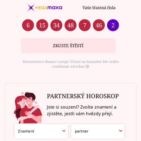
Vaše šťastná čísla
6
15
34
48
7
46
2
ZKUSTE ŠTĚSTÍ
Ministerstvo financí varuje: Účastí na hazardní hře může
vzniknout závislost ⑱
PARTNERSKÝ HOROSKOP
Jste si souzení? Zvolte znamení a
zjistěte, jestli vám hvězdy přejí.