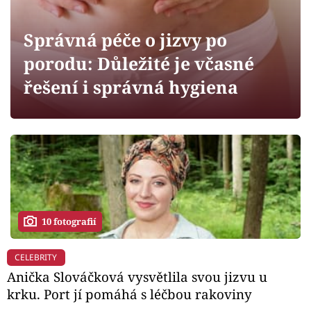
Horoskopy
Sledujte prima+
Správná péče o jizvy po
porodu: Důležité je včasné
Filmový festival Karlovy Vary
řešení i správná hygiena
Pořady
Mámy sobě
Přihlášení
10 fotografií
Sledujte nás
CELEBRITY
Anička Slováčková vysvětlila svou jizvu u
krku. Port jí pomáhá s léčbou rakoviny