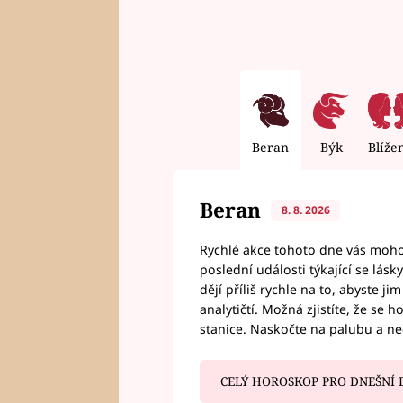
Beran
Býk
Blíže
Beran
8. 8. 2026
Rychlé akce tohoto dne vás mohou
poslední události týkající se lás
dějí příliš rychle na to, abyste 
analytičtí. Možná zjistíte, že se 
stanice. Naskočte na palubu a n
CELÝ HOROSKOP PRO DNEŠNÍ 