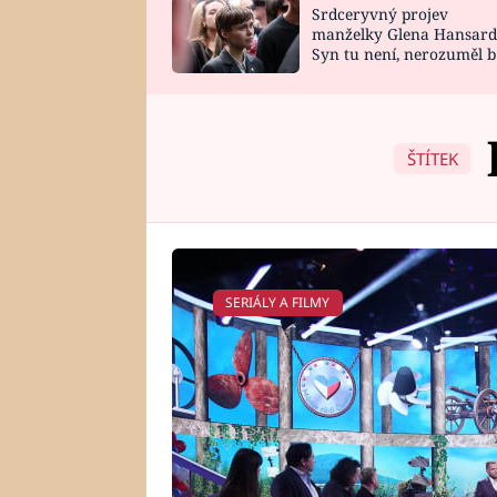
Srdceryvný projev
SNÁŘ
CELEBRITY
manželky Glena Hansard
Syn tu není, nerozuměl b
HOROSKOP NA
VAŘENÍ
tomu, vysvětlila
ROK 2023
ŠTÍTEK
SERIÁLY A FILMY