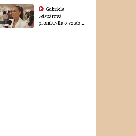
Gabriela
Gášpárová
promluvila o vztahu
a zakládání rodiny