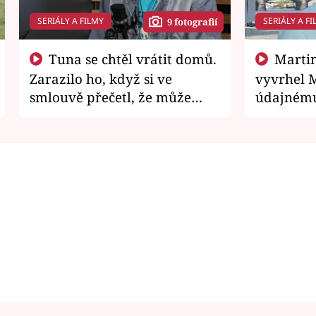
SERIÁLY A FILMY
SERIÁLY A FI
9 fotografií
Tuna se chtěl vrátit domů.
Martin Písařík jako
Zarazilo ho, když si ve
vyvrhel 
smlouvě přečetl, že může
údajnému
zemřít
je v nemil