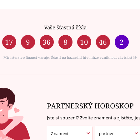
Vaše šťastná čísla
17
9
36
8
10
46
2
Ministerstvo financí varuje: Účastí na hazardní hře může vzniknout závislost ⑱
PARTNERSKÝ HOROSKOP
Jste si souzení? Zvolte znamení a zjistěte, je