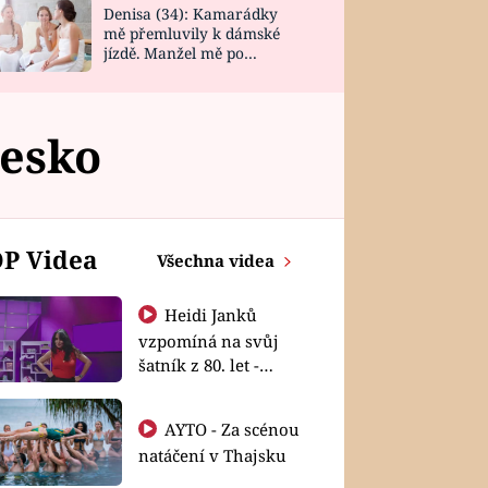
Denisa (34): Kamarádky
mě přemluvily k dámské
jízdě. Manžel mě po
návratu zaskočil
Česko
P Videa
Všechna videa
Heidi Janků
vzpomíná na svůj
šatník z 80. let -
Shopaholičky
AYTO - Za scénou
natáčení v Thajsku