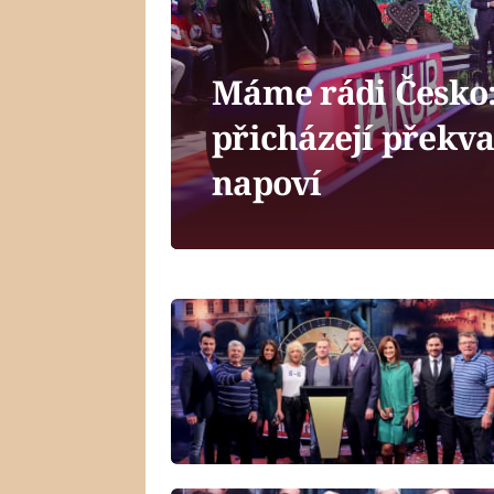
Máme rádi Česko:
přicházejí překva
napoví