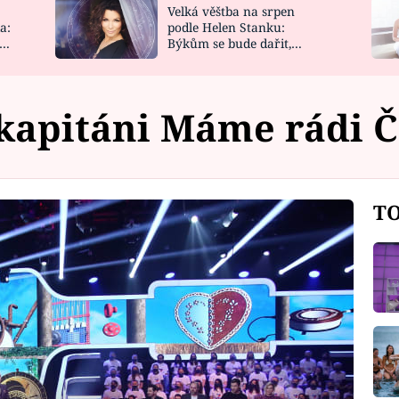
Velká věštba na srpen
NOVINKY
ZAHRADA
a:
podle Helen Stanku:
y
Býkům se bude dařit,
VIDEORECEPTY
DESIGN
Vodnáře čeká jízda
kapitáni Máme rádi 
TO