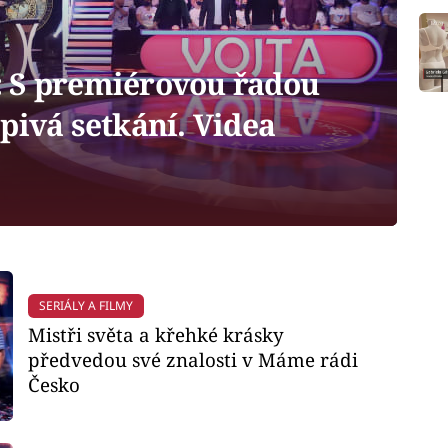
 S premiérovou řadou
pivá setkání. Videa
SERIÁLY A FILMY
Mistři světa a křehké krásky
předvedou své znalosti v Máme rádi
Česko