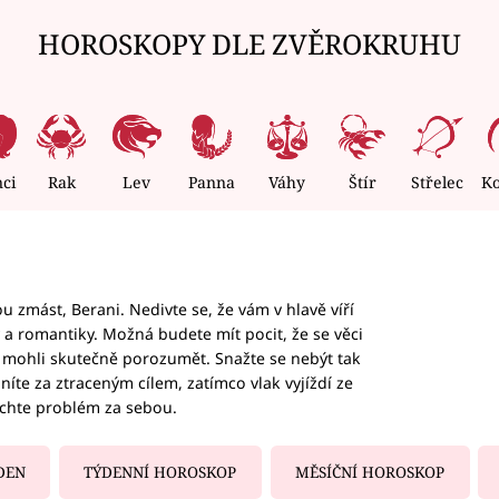
HOROSKOPY DLE ZVĚROKRUHU
nci
Rak
Lev
Panna
Váhy
Štír
Střelec
K
 zmást, Berani. Nedivte se, že vám v hlavě víří
ky a romantiky. Možná budete mít pocit, že se věci
jim mohli skutečně porozumět. Snažte se nebýt tak
honíte za ztraceným cílem, zatímco vlak vyjíždí ze
echte problém za sebou.
DEN
TÝDENNÍ HOROSKOP
MĚSÍČNÍ HOROSKOP