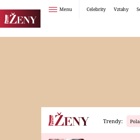
Menu
Celebrity
Vztahy
S
Seriály
Životní styl
ZOO
DIETY A HUBNUTÍ
PROSTŘENO!
CESTOVÁNÍ A
DOVOLENÁ
DUCH
ZDRAVÍ
Trendy:
Pola
Horoskopy
Video
ASTROČLÁNKY
SERIÁLY