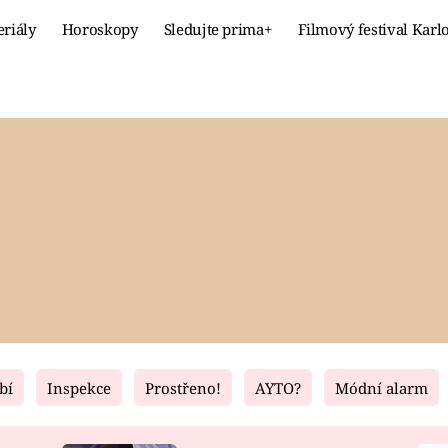
eriály
Horoskopy
Sledujte prima+
Filmový festival Karl
Celebrity
Recept
MÓDA A KRÁSA
HLAVNÍ JÍ
VZTAHY A SEX
SLADKÉ
PRIMA MAMINKA
ZDRAVÉ
bí
Inspekce
Prostřeno!
AYTO?
Módní alarm
Fresh
Living
RECEPTY
BYDLENÍ