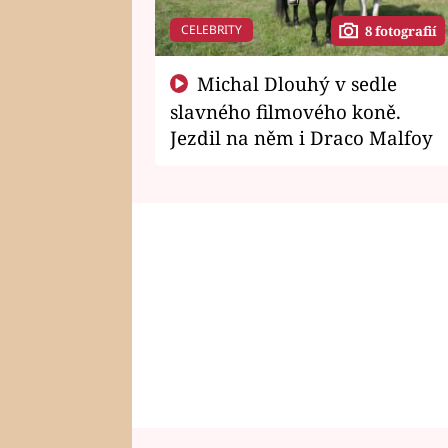
CELEBRITY
8 fotografií
Michal Dlouhý v sedle
slavného filmového koně.
Jezdil na něm i Draco Malfoy