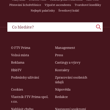
Pěstování lichořeřišnice
Výpočet ascendentu
Tvarohové knedlíky
Nejlepší palačinky
Švestkový koláč
O FTV Prima
Management
Volná místa
Press
Reklama
Castingy a výzvy
HbbTV
Kontakty
Podmínky užívání
Zpracování osobních
údajů
Cookies
Nápověda
Vlastník FTV Prima spol.
Redakce
s r.o.
Nahlásit chybu
Nastavení soukromí