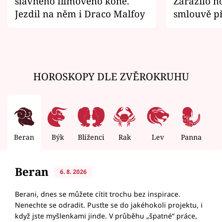
slavného filmového koně.
Zarazilo ho
Jezdil na něm i Draco Malfoy
smlouvě př
zemřít
HOROSKOPY DLE ZVĚROKRUHU
Beran
Býk
Blíženci
Rak
Lev
Panna
V
Beran
6. 8. 2026
Berani, dnes se můžete cítit trochu bez inspirace.
Nenechte se odradit. Pusťte se do jakéhokoli projektu, i
když jste myšlenkami jinde. V průběhu „špatné“ práce,