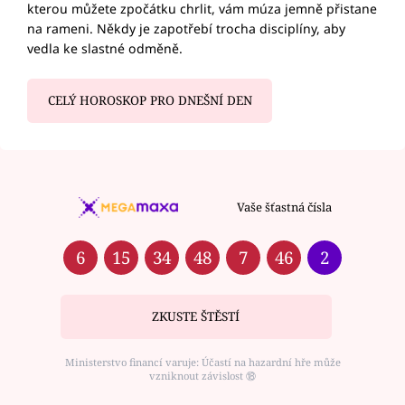
kterou můžete zpočátku chrlit, vám múza jemně přistane
na rameni. Někdy je zapotřebí trocha disciplíny, aby
vedla ke slastné odměně.
CELÝ HOROSKOP PRO DNEŠNÍ DEN
Vaše šťastná čísla
6
15
34
48
7
46
2
ZKUSTE ŠTĚSTÍ
Ministerstvo financí varuje: Účastí na hazardní hře může
vzniknout závislost ⑱