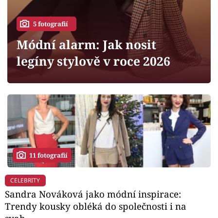
Horoskopy
5 fotografií
Sledujte prima+
Módní alarm: Jak nosit
Filmový festival Karlovy Vary
legíny stylově v roce 2026
Pořady
Mámy sobě
Přihlášení
11 fotografií
Sledujte nás
CELEBRITY
Sandra Nováková jako módní inspirace:
Trendy kousky obléká do společnosti i na