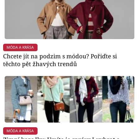
MÓDA A KRÁSA
Chcete jít na podzim s módou? Pořiďte si
těchto pět žhavých trendů
MÓDA A KRÁSA