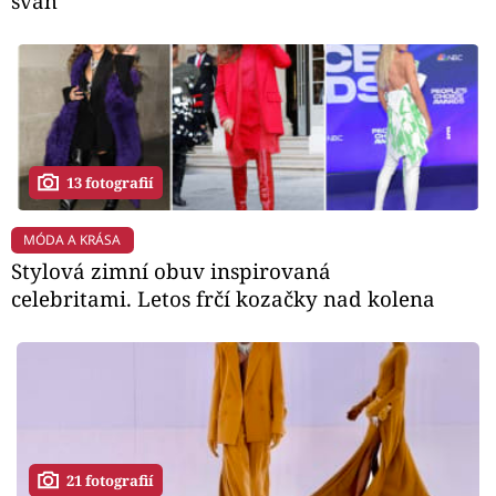
svah
13 fotografií
MÓDA A KRÁSA
Stylová zimní obuv inspirovaná
celebritami. Letos frčí kozačky nad kolena
21 fotografií