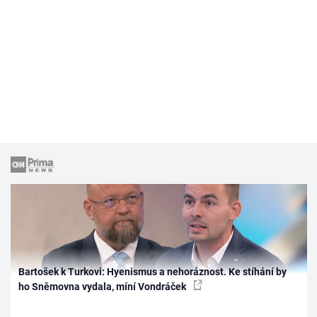
Bartošek k Turkovi: Hyenismus a nehoráznost. Ke stíhání by
ho Sněmovna vydala, míní Vondráček