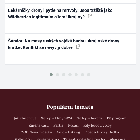
Lékárničky, drony i pytle na mrtvoly: Jsou tržiště jako
Wildberries legitimním cílem Ukrajiny?
Šándor: Na masy ruských vojáků budou ukrajinské drony
krátké. Konflikt se nevyvíjí dobře
Populární témata
Jak zhubnout
Nejlepší filmy 2024
Nejlepší horory
TV program
Změna času
Partie
Počasí
Kdy budou volby
ZOO Nové začátky
Auto – katalog
7 pádů Honzy Dědka
Volby 2025
Svařené víno
Tatarák podle Pohlreicha
Aloe vera