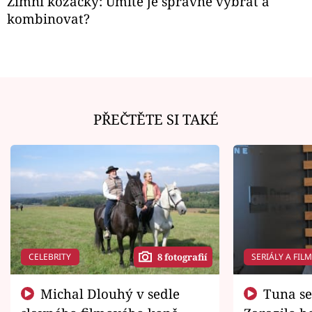
Zimní kozačky: Umíte je správně vybrat a
kombinovat?
PŘEČTĚTE SI TAKÉ
CELEBRITY
SERIÁLY A FIL
8 fotografií
Michal Dlouhý v sedle
Tuna se chtěl vrátit domů.