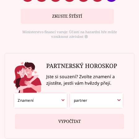
ZKUSTE ŠTĚSTÍ
Ministerstvo financí varuje: Účastí na hazardní hře může
vzniknout závislost ⑱
PARTNERSKÝ HOROSKOP
Jste si souzení? Zvolte znamení a
zjistěte, jestli vám hvězdy přejí.
VYPOČÍTAT