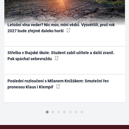
Letošní vlna veder? Nic moc, míní vědci. Vysvětlili, proč rok
2027 bude zřejmě daleko horší
Střelba v thajské škole: Student zabil učitele a další zranil.
Pak spáchal sebevraždu
Poslední rozloučení s Milanem Knížákem: Smuteční řec
pronesou Klaus i Klempíř