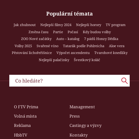
Populární témata
Jak zhubnout
Nejlepší filmy 2024
Nejlepší horory
TV program
Změna času
Partie
Počasí
Kdy budou volby
ZOO Nové začátky
Auto – katalog
7 pádů Honzy Dědka
Volby 2025
Svařené víno
Tatarák podle Pohlreicha
Aloe vera
Pěstování lichořeřišnice
Výpočet ascendentu
Tvarohové knedlíky
Nejlepší palačinky
Švestkový koláč
O FTV Prima
Management
Volná místa
Press
Reklama
Castingy a výzvy
HbbTV
Kontakty