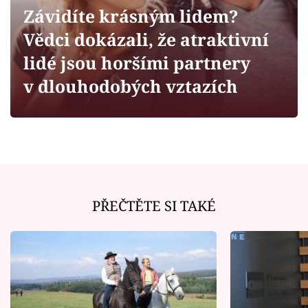
Horoskopy
Závidíte krásným lidem?
Sledujte prima+
Vědci dokázali, že atraktivní
lidé jsou horšími partnery
Filmový festival Karlovy Vary
v dlouhodobých vztazích
Pořady
Mámy sobě
Přihlášení
PŘEČTĚTE SI TAKÉ
Sledujte nás