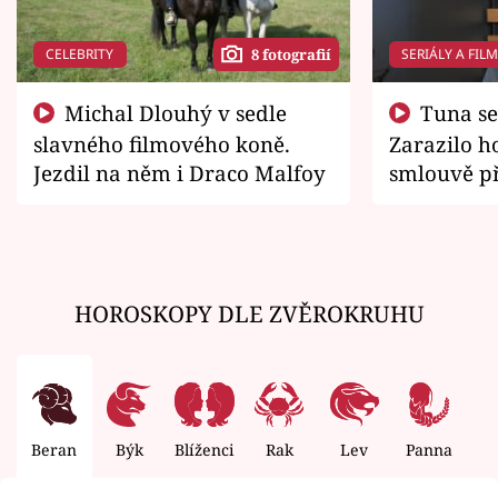
CELEBRITY
SERIÁLY A FIL
8 fotografií
Michal Dlouhý v sedle
Tuna se chtěl vrátit domů.
slavného filmového koně.
Zarazilo ho
Jezdil na něm i Draco Malfoy
smlouvě př
zemřít
HOROSKOPY DLE ZVĚROKRUHU
Beran
Býk
Blíženci
Rak
Lev
Panna
V