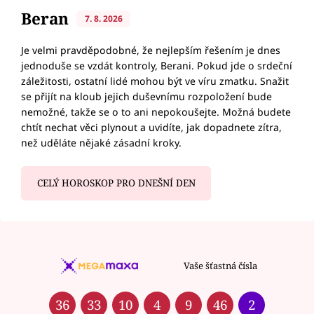
Beran
7. 8. 2026
Je velmi pravděpodobné, že nejlepším řešením je dnes
jednoduše se vzdát kontroly, Berani. Pokud jde o srdeční
záležitosti, ostatní lidé mohou být ve víru zmatku. Snažit
se přijít na kloub jejich duševnímu rozpoložení bude
nemožné, takže se o to ani nepokoušejte. Možná budete
chtít nechat věci plynout a uvidíte, jak dopadnete zítra,
než uděláte nějaké zásadní kroky.
CELÝ HOROSKOP PRO DNEŠNÍ DEN
Vaše šťastná čísla
36
33
10
4
9
46
2