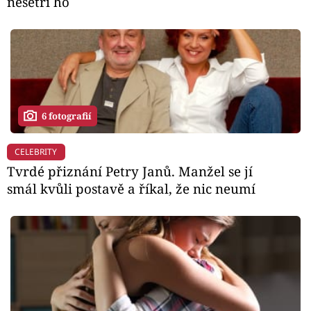
nešetří ho
6 fotografií
CELEBRITY
Tvrdé přiznání Petry Janů. Manžel se jí
smál kvůli postavě a říkal, že nic neumí