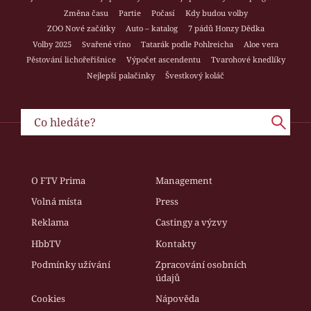
Změna času
Partie
Počasí
Kdy budou volby
ZOO Nové začátky
Auto – katalog
7 pádů Honzy Dědka
Volby 2025
Svařené víno
Tatarák podle Pohlreicha
Aloe vera
Pěstování lichořeřišnice
Výpočet ascendentu
Tvarohové knedlíky
Nejlepší palačinky
Švestkový koláč
O FTV Prima
Management
Volná místa
Press
Reklama
Castingy a výzvy
HbbTV
Kontakty
Podmínky užívání
Zpracování osobních
údajů
Cookies
Nápověda