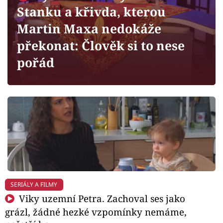
Horoskopy
Stanku a křivda, kterou
Sledujte prima+
Martin Maxa nedokáže
překonat: Člověk si to nese
Filmový festival Karlovy Vary
pořád
Pořady
Mámy sobě
Přihlášení
Sledujte nás
SERIÁLY A FILMY
Viky uzemní Petra. Zachoval ses jako
grázl, žádné hezké vzpomínky nemáme,