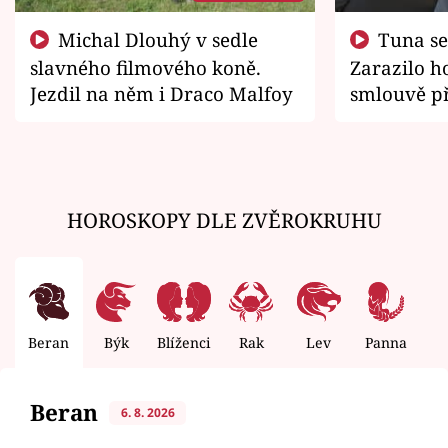
Michal Dlouhý v sedle
Tuna se chtěl vrátit domů.
slavného filmového koně.
Zarazilo ho
Jezdil na něm i Draco Malfoy
smlouvě př
zemřít
HOROSKOPY DLE ZVĚROKRUHU
Beran
Býk
Blíženci
Rak
Lev
Panna
V
Beran
6. 8. 2026