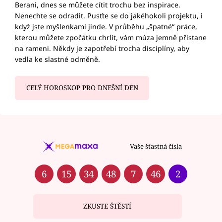
Berani, dnes se můžete cítit trochu bez inspirace.
Nenechte se odradit. Pusťte se do jakéhokoli projektu, i
když jste myšlenkami jinde. V průběhu „špatné“ práce,
kterou můžete zpočátku chrlit, vám múza jemně přistane
na rameni. Někdy je zapotřebí trocha disciplíny, aby
vedla ke slastné odměně.
CELÝ HOROSKOP PRO DNEŠNÍ DEN
Vaše šťastná čísla
6
15
34
48
7
46
2
ZKUSTE ŠTĚSTÍ