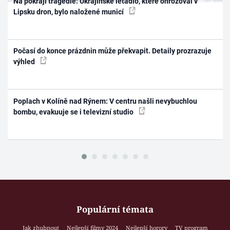
Na pokraji tragédie: Ukrajinské letadlo, které ohrožoval v
Lipsku dron, bylo naložené municí
Počasí do konce prázdnin může překvapit. Detaily prozrazuje
výhled
Poplach v Kolíně nad Rýnem: V centru našli nevybuchlou
bombu, evakuuje se i televizní studio
Populární témata
Jak zhubnout
Nejlepší filmy 2024
Nejlepší horory
TV program