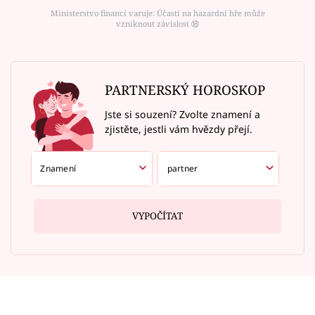
Ministerstvo financí varuje: Účastí na hazardní hře může
vzniknout závislost ⑱
PARTNERSKÝ HOROSKOP
Jste si souzení? Zvolte znamení a
zjistěte, jestli vám hvězdy přejí.
VYPOČÍTAT