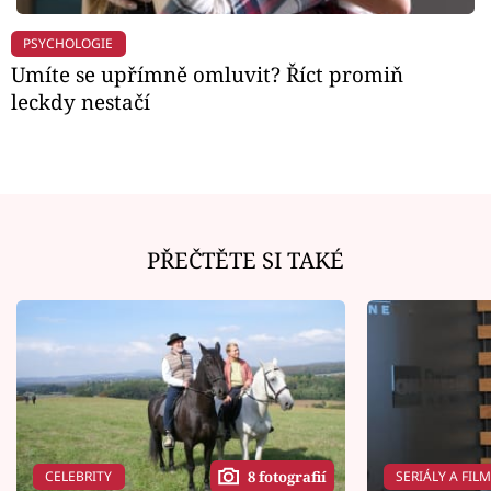
PSYCHOLOGIE
Umíte se upřímně omluvit? Říct promiň
leckdy nestačí
PŘEČTĚTE SI TAKÉ
CELEBRITY
SERIÁLY A FIL
8 fotografií