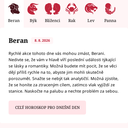
Beran
Býk
Blíženci
Rak
Lev
Panna
V
Beran
8. 8. 2026
Rychlé akce tohoto dne vás mohou zmást, Berani.
Nedivte se, že vám v hlavě víří poslední události týkající
se lásky a romantiky. Možná budete mít pocit, že se věci
dějí příliš rychle na to, abyste jim mohli skutečně
porozumět. Snažte se nebýt tak analytičtí. Možná zjistíte,
že se honíte za ztraceným cílem, zatímco vlak vyjíždí ze
stanice. Naskočte na palubu a nechte problém za sebou.
CELÝ HOROSKOP PRO DNEŠNÍ DEN