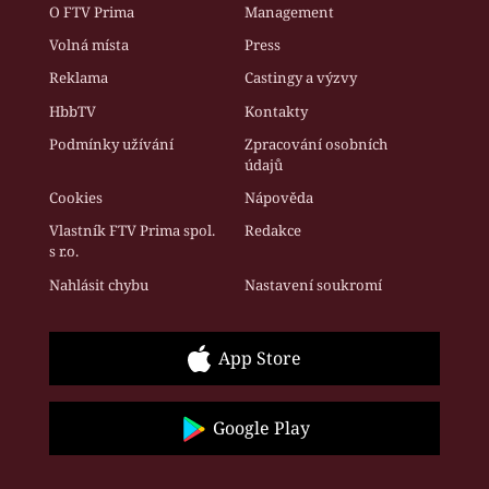
O FTV Prima
Management
Volná místa
Press
Reklama
Castingy a výzvy
HbbTV
Kontakty
Podmínky užívání
Zpracování osobních
údajů
Cookies
Nápověda
Vlastník FTV Prima spol.
Redakce
s r.o.
Nahlásit chybu
Nastavení soukromí
App Store
Google Play