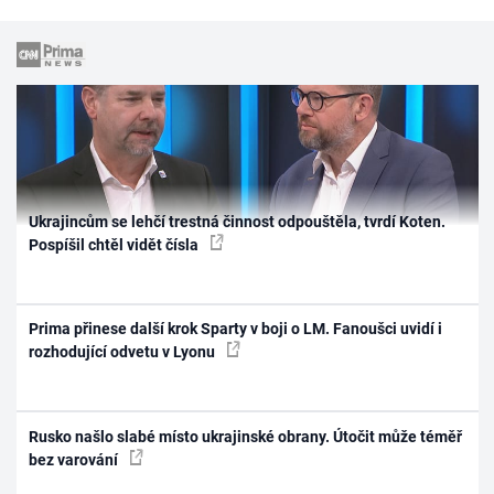
Ukrajincům se lehčí trestná činnost odpouštěla, tvrdí Koten.
Pospíšil chtěl vidět čísla
Prima přinese další krok Sparty v boji o LM. Fanoušci uvidí i
rozhodující odvetu v Lyonu
Rusko našlo slabé místo ukrajinské obrany. Útočit může téměř
bez varování