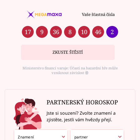
Vaše šťastná čísla
17
9
36
8
10
46
2
ZKUSTE ŠTĚSTÍ
Ministerstvo financí varuje: Účastí na hazardní hře může
vzniknout závislost ⑱
PARTNERSKÝ HOROSKOP
Jste si souzení? Zvolte znamení a
zjistěte, jestli vám hvězdy přejí.