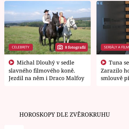
CELEBRITY
SERIÁLY A FIL
8 fotografií
Michal Dlouhý v sedle
Tuna se chtěl vrátit domů.
slavného filmového koně.
Zarazilo ho
Jezdil na něm i Draco Malfoy
smlouvě př
zemřít
HOROSKOPY DLE ZVĚROKRUHU