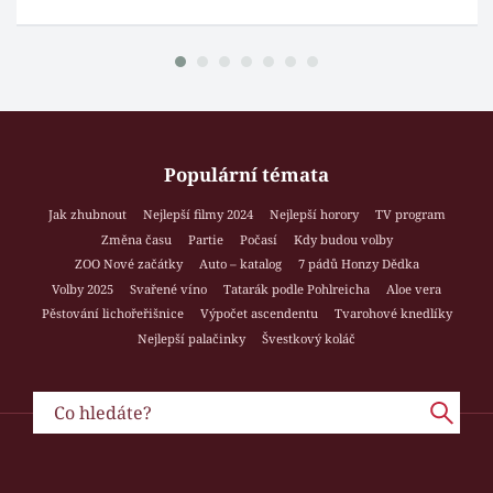
Populární témata
Jak zhubnout
Nejlepší filmy 2024
Nejlepší horory
TV program
Změna času
Partie
Počasí
Kdy budou volby
ZOO Nové začátky
Auto – katalog
7 pádů Honzy Dědka
Volby 2025
Svařené víno
Tatarák podle Pohlreicha
Aloe vera
Pěstování lichořeřišnice
Výpočet ascendentu
Tvarohové knedlíky
Nejlepší palačinky
Švestkový koláč