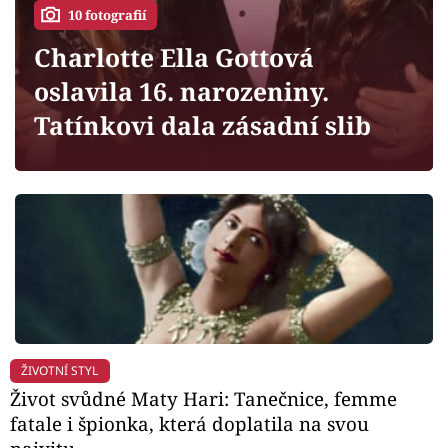
Horoskopy
10 fotografií
Sledujte prima+
Charlotte Ella Gottová
oslavila 16. narozeniny.
Filmový festival Karlovy Vary
Tatínkovi dala zásadní slib
Pořady
Mámy sobě
Přihlášení
Sledujte nás
ŽIVOTNÍ STYL
Život svůdné Maty Hari: Tanečnice, femme
fatale i špionka, která doplatila na svou