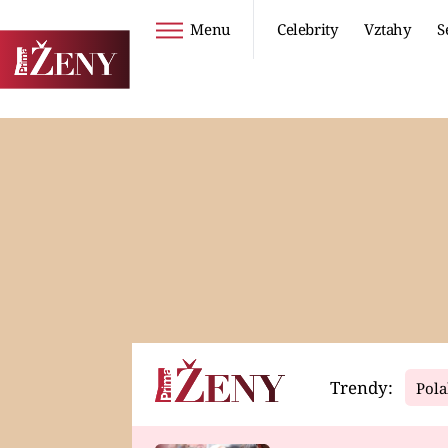
Menu
Celebrity
Vztahy
S
Seriály
Životní styl
ZOO
DIETY A HUBNUTÍ
PROSTŘENO!
CESTOVÁNÍ A
DOVOLENÁ
DUCH
ZDRAVÍ
Trendy:
Pola
Horoskopy
Video
ASTROČLÁNKY
SERIÁLY