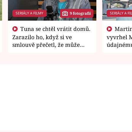
SERIÁLY A FILMY
SERIÁLY A FI
9 fotografií
Tuna se chtěl vrátit domů.
Martin Písařík jako
Zarazilo ho, když si ve
vyvrhel 
smlouvě přečetl, že může
údajnému
zemřít
je v nemil