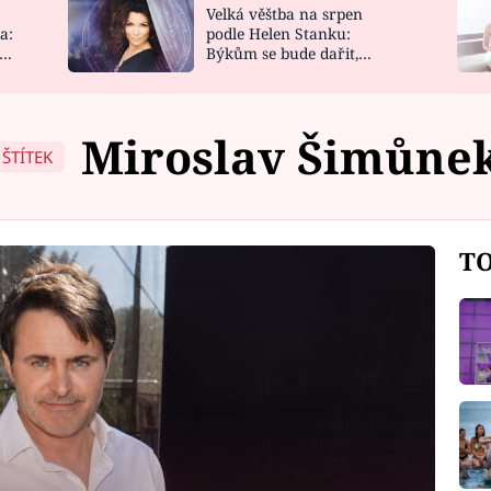
Velká věštba na srpen
NOVINKY
ZAHRADA
a:
podle Helen Stanku:
y
Býkům se bude dařit,
VIDEORECEPTY
DESIGN
Vodnáře čeká jízda
Miroslav Šimůne
ŠTÍTEK
TO