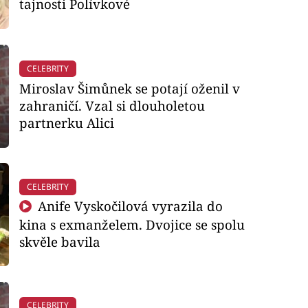
tajnosti Polívkové
CELEBRITY
Miroslav Šimůnek se potají oženil v
zahraničí. Vzal si dlouholetou
partnerku Alici
CELEBRITY
Anife Vyskočilová vyrazila do
kina s exmanželem. Dvojice se spolu
skvěle bavila
CELEBRITY