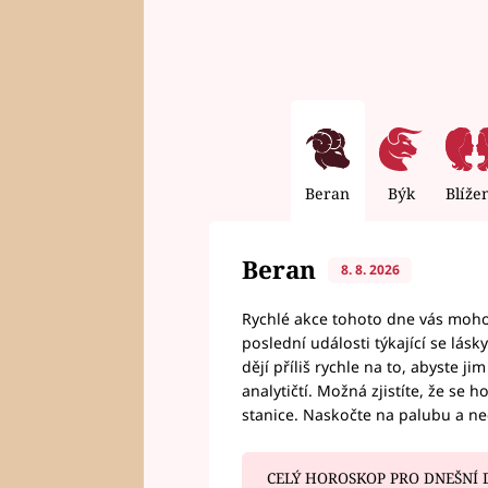
Beran
Býk
Blíže
Beran
8. 8. 2026
Rychlé akce tohoto dne vás mohou
poslední události týkající se lás
dějí příliš rychle na to, abyste 
analytičtí. Možná zjistíte, že se 
stanice. Naskočte na palubu a n
CELÝ HOROSKOP PRO DNEŠNÍ 