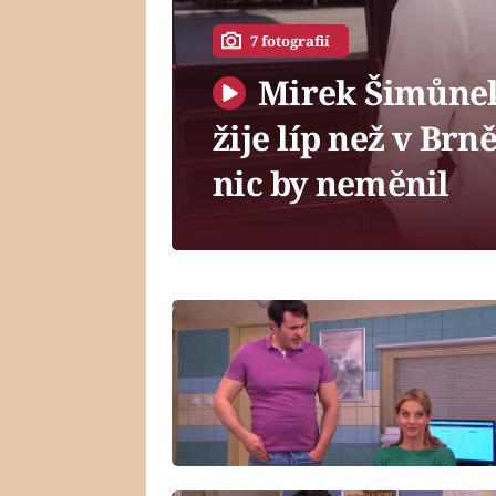
7 fotografií
Mirek Šimůnek
žije líp než v Brn
nic by neměnil