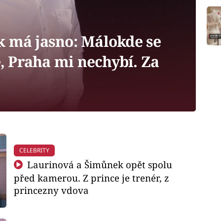
 má jasno: Málokde se
ě, Praha mi nechybí. Za
CELEBRITY
Laurinová a Šimůnek opět spolu
před kamerou. Z prince je trenér, z
princezny vdova