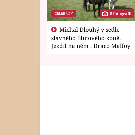
CELEBRITY
8 fotografií
Michal Dlouhý v sedle
slavného filmového koně.
Jezdil na něm i Draco Malfoy