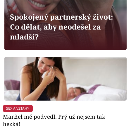
Horoskopy
Sledujte prima+
Spokojený partnerský život:
Co dělat, aby neodešel za
Filmový festival Karlovy Vary
mladší?
Pořady
Mámy sobě
Přihlášení
Sledujte nás
SEX A VZTAHY
Manžel mě podvedl. Prý už nejsem tak
hezká!