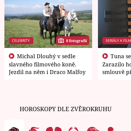
CELEBRITY
SERIÁLY A FIL
8 fotografií
Michal Dlouhý v sedle
Tuna se chtěl vrátit domů.
slavného filmového koně.
Zarazilo ho
Jezdil na něm i Draco Malfoy
smlouvě př
zemřít
HOROSKOPY DLE ZVĚROKRUHU