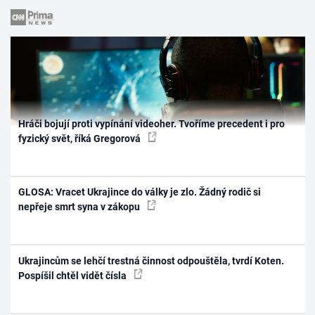
Hráči bojují proti vypínání videoher. Tvoříme precedent i pro
fyzický svět, říká Gregorová
GLOSA: Vracet Ukrajince do války je zlo. Žádný rodič si
nepřeje smrt syna v zákopu
Ukrajincům se lehčí trestná činnost odpouštěla, tvrdí Koten.
Pospíšil chtěl vidět čísla