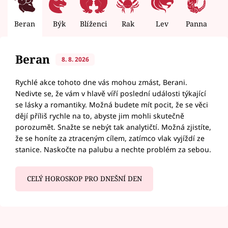
Beran
Býk
Blíženci
Rak
Lev
Panna
V
Beran
8. 8. 2026
Rychlé akce tohoto dne vás mohou zmást, Berani.
Nedivte se, že vám v hlavě víří poslední události týkající
se lásky a romantiky. Možná budete mít pocit, že se věci
dějí příliš rychle na to, abyste jim mohli skutečně
porozumět. Snažte se nebýt tak analytičtí. Možná zjistíte,
že se honíte za ztraceným cílem, zatímco vlak vyjíždí ze
stanice. Naskočte na palubu a nechte problém za sebou.
CELÝ HOROSKOP PRO DNEŠNÍ DEN