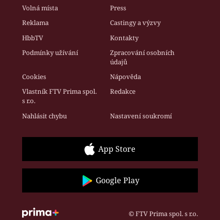
Volná místa
Press
Reklama
Castingy a výzvy
HbbTV
Kontakty
Podmínky užívání
Zpracování osobních
údajů
Cookies
Nápověda
Vlastník FTV Prima spol.
Redakce
s r.o.
Nahlásit chybu
Nastavení soukromí
App Store
Google Play
© FTV Prima spol. s r.o.