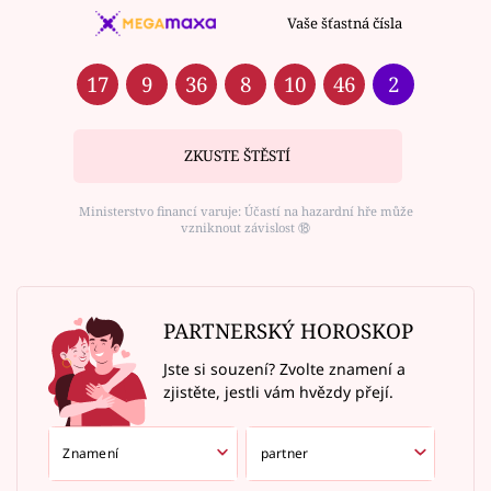
Vaše šťastná čísla
17
9
36
8
10
46
2
ZKUSTE ŠTĚSTÍ
Ministerstvo financí varuje: Účastí na hazardní hře může
vzniknout závislost ⑱
PARTNERSKÝ HOROSKOP
Jste si souzení? Zvolte znamení a
zjistěte, jestli vám hvězdy přejí.