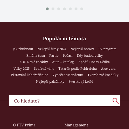
Populární témata
Jak zhubnout
Nejlepší filmy 2024
Nejlepší horory
TV program
Změna času
Partie
Počasí
Kdy budou volby
ZOO Nové začátky
Auto – katalog
7 pádů Honzy Dědka
Volby 2025
Svařené víno
Tatarák podle Pohlreicha
Aloe vera
Pěstování lichořeřišnice
Výpočet ascendentu
Tvarohové knedlíky
Nejlepší palačinky
Švestkový koláč
O FTV Prima
Management