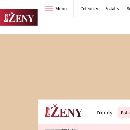
Menu
Celebrity
Vztahy
S
Seriály
Životní styl
ZOO
DIETY A HUBNUTÍ
PROSTŘENO!
CESTOVÁNÍ A
DOVOLENÁ
DUCH
ZDRAVÍ
Trendy:
Pola
Horoskopy
Video
ASTROČLÁNKY
SERIÁLY