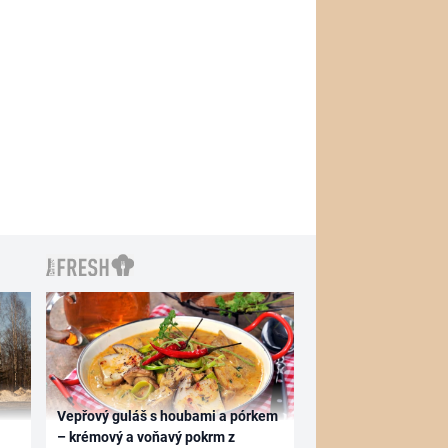
Vepřový guláš s houbami a pórkem
– krémový a voňavý pokrm z