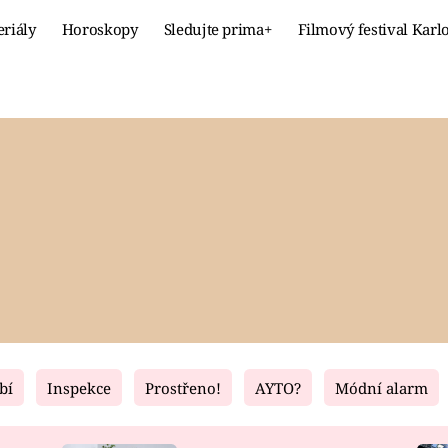
eriály
Horoskopy
Sledujte prima+
Filmový festival Karl
Celebrity
Recept
MÓDA A KRÁSA
HLAVNÍ JÍ
VZTAHY A SEX
SLADKÉ
PRIMA MAMINKA
ZDRAVÉ
bí
Inspekce
Prostřeno!
AYTO?
Módní alarm
Fresh
Living
RECEPTY
BYDLENÍ