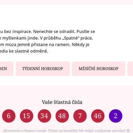
hu bez inspirace. Nenechte se odradit. Pusťte se
te myšlenkami jinde. V průběhu „špatné“ práce,
vám múza jemně přistane na rameni. Někdy je
vedla ke slastné odměně.
DEN
TÝDENNÍ HOROSKOP
MĚSÍČNÍ HOROSKOP
Vaše šťastná čísla
6
15
34
48
7
46
2
Ministerstvo financí varuje: Účastí na hazardní hře může vzniknout závislost ⑱