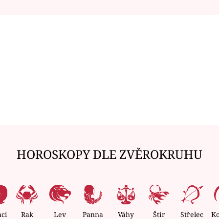
HOROSKOPY DLE ZVĚROKRUHU
nci
Rak
Lev
Panna
Váhy
Štír
Střelec
K