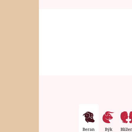
Beran
Býk
Blíže