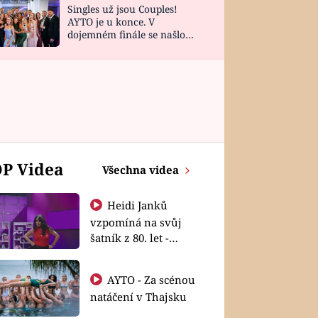
Singles už jsou Couples!
AYTO je u konce. V
dojemném finále se našlo
všech 10 Perfect Matchů
P Videa
Všechna videa
Heidi Janků
vzpomíná na svůj
šatník z 80. let -
Shopaholičky
AYTO - Za scénou
natáčení v Thajsku