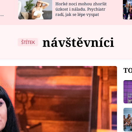
Horké noci mohou zhoršit
NOVINKY
ZAHRADA
úzkost i náladu. Psychiatr
 a
radí, jak se lépe vyspat
VIDEORECEPTY
DESIGN
návštěvníci
ŠTÍTEK
TO