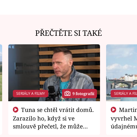
PŘEČTĚTE SI TAKÉ
SERIÁLY A FILMY
SERIÁLY A FI
9 fotografií
Tuna se chtěl vrátit domů.
Martin Písařík jako
Zarazilo ho, když si ve
vyvrhel 
smlouvě přečetl, že může
údajnému
zemřít
je v nemil