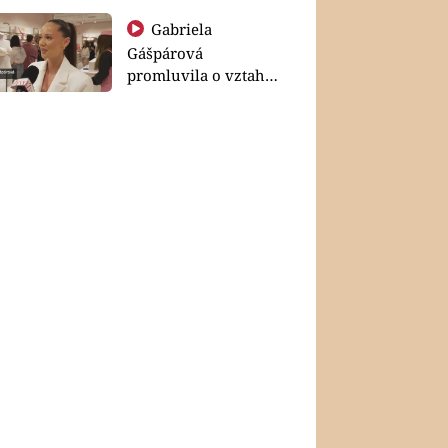
Gabriela
Gášpárová
promluvila o vztahu
a zakládání rodiny