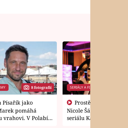
LMY
SERIÁLY A FILMY
8 fotografií
14 f
Prostě si o to řekla! Takhle
Marek pomáhá
Nicole Šáchová získala r
 vrahovi. V Polabí
seriálu Kamarádi
osti