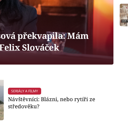
ová překvapila: Mám
Felix Slováček
SERIÁLY A FILMY
Návštěvníci: Blázni, nebo rytíři ze
středověku?