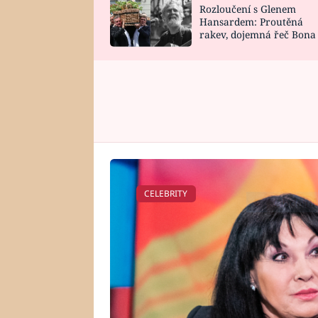
Rozloučení s Glenem
SNÁŘ
CELEBRITY
Hansardem: Proutěná
rakev, dojemná řeč Bona
HOROSKOP NA
VAŘENÍ
zpěv Irglové s Vedderem
ROK 2023
CELEBRITY