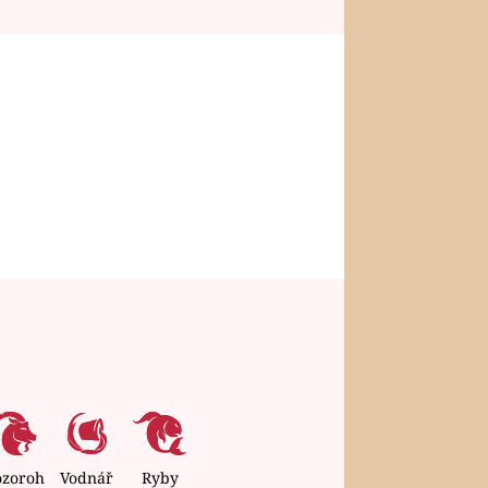
ozoroh
Vodnář
Ryby