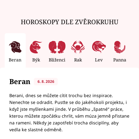
HOROSKOPY DLE ZVĚROKRUHU
Beran
Býk
Blíženci
Rak
Lev
Panna
V
Beran
6. 8. 2026
Berani, dnes se můžete cítit trochu bez inspirace.
Nenechte se odradit. Pusťte se do jakéhokoli projektu, i
když jste myšlenkami jinde. V průběhu „špatné“ práce,
kterou můžete zpočátku chrlit, vám múza jemně přistane
na rameni. Někdy je zapotřebí trocha disciplíny, aby
vedla ke slastné odměně.