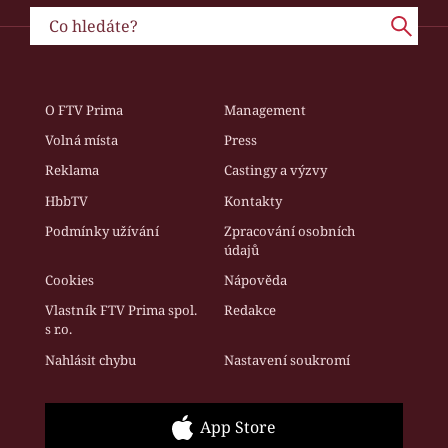
O FTV Prima
Management
Volná místa
Press
Reklama
Castingy a výzvy
HbbTV
Kontakty
Podmínky užívání
Zpracování osobních
údajů
Cookies
Nápověda
Vlastník FTV Prima spol.
Redakce
s r.o.
Nahlásit chybu
Nastavení soukromí
App Store