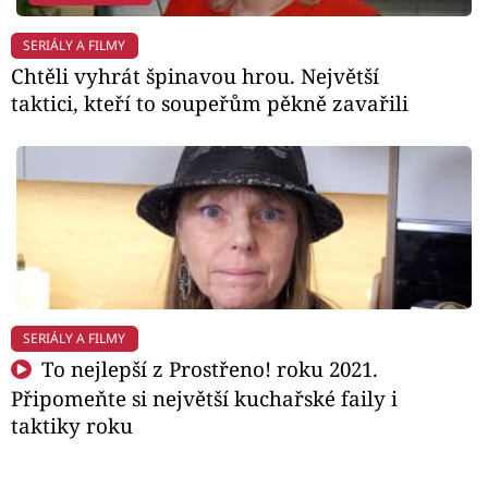
SERIÁLY A FILMY
Chtěli vyhrát špinavou hrou. Největší
taktici, kteří to soupeřům pěkně zavařili
SERIÁLY A FILMY
To nejlepší z Prostřeno! roku 2021.
Připomeňte si největší kuchařské faily i
taktiky roku