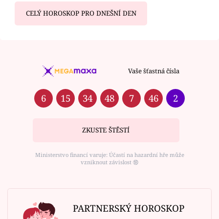
CELÝ HOROSKOP PRO DNEŠNÍ DEN
Vaše šťastná čísla
6
15
34
48
7
46
2
ZKUSTE ŠTĚSTÍ
Ministerstvo financí varuje: Účastí na hazardní hře může
vzniknout závislost ⑱
PARTNERSKÝ HOROSKOP