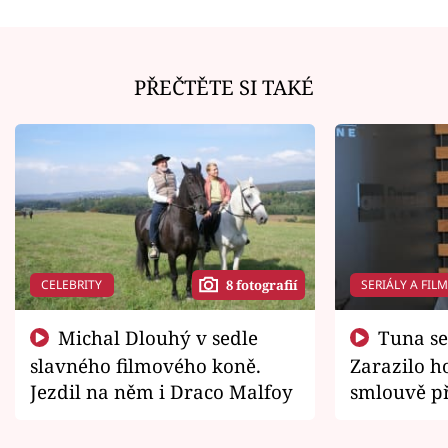
PŘEČTĚTE SI TAKÉ
CELEBRITY
SERIÁLY A FIL
8 fotografií
Michal Dlouhý v sedle
Tuna se chtěl vrátit domů.
slavného filmového koně.
Zarazilo ho
Jezdil na něm i Draco Malfoy
smlouvě př
zemřít