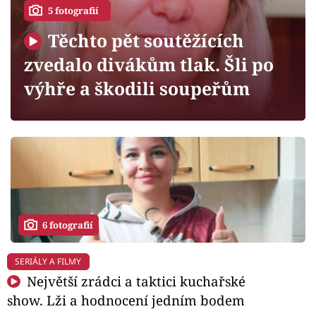
Horoskopy
5 fotografií
Sledujte prima+
Těchto pět soutěžících
zvedalo divákům tlak. Šli po
Filmový festival Karlovy Vary
výhře a škodili soupeřům
Pořady
Mámy sobě
Přihlášení
6 fotografií
Sledujte nás
SERIÁLY A FILMY
Největší zrádci a taktici kuchařské
show. Lži a hodnocení jedním bodem