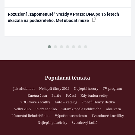
Rozuzlení „zapomenuté“ vraždy v Praze: DNA po 15 letech
ukázala na podezřelého. Měl ubodat muže
Populární témata
Jak zhubnout
Nejlepší filmy 2024
Nejlepší horory
TV program
Změna času
Partie
Počasí
Kdy budou volby
ZOO Nové začátky
Auto – katalog
7 pádů Honzy Dědka
Volby 2025
Svařené víno
Tatarák podle Pohlreicha
Aloe vera
Pěstování lichořeřišnice
Výpočet ascendentu
Tvarohové knedlíky
Nejlepší palačinky
Švestkový koláč