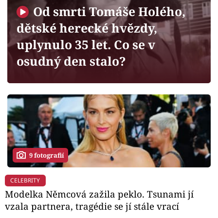
Horoskopy
Od smrti Tomáše Holého,
Sledujte prima+
dětské herecké hvězdy,
uplynulo 35 let. Co se v
Filmový festival Karlovy Vary
osudný den stalo?
Pořady
Mámy sobě
Přihlášení
9 fotografií
Sledujte nás
CELEBRITY
Modelka Němcová zažila peklo. Tsunami jí
vzala partnera, tragédie se jí stále vrací