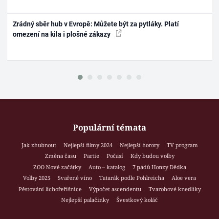
Zrádný sběr hub v Evropě: Můžete být za pytláky. Platí
omezení na kila i plošné zákazy
Populární témata
Jak zhubnout
Nejlepší filmy 2024
Nejlepší horory
TV program
Změna času
Partie
Počasí
Kdy budou volby
ZOO Nové začátky
Auto – katalog
7 pádů Honzy Dědka
Volby 2025
Svařené víno
Tatarák podle Pohlreicha
Aloe vera
Pěstování lichořeřišnice
Výpočet ascendentu
Tvarohové knedlíky
Nejlepší palačinky
Švestkový koláč