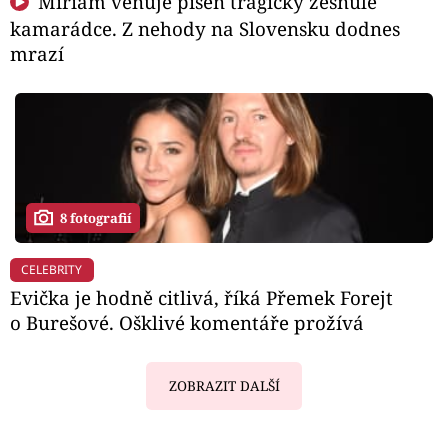
Miriam věnuje píseň tragicky zesnulé
kamarádce. Z nehody na Slovensku dodnes
mrazí
8 fotografií
CELEBRITY
Evička je hodně citlivá, říká Přemek Forejt
o Burešové. Ošklivé komentáře prožívá
ZOBRAZIT DALŠÍ