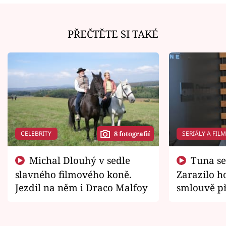
PŘEČTĚTE SI TAKÉ
CELEBRITY
SERIÁLY A FIL
8 fotografií
Michal Dlouhý v sedle
Tuna se chtěl vrátit domů.
slavného filmového koně.
Zarazilo ho
Jezdil na něm i Draco Malfoy
smlouvě př
zemřít