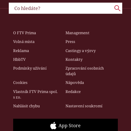
O FTV Prima
Management
Volná místa
Press
Reklama
Castingy a výzvy
HbbTV
Kontakty
Podmínky užívání
Zpracování osobních
údajů
Cookies
Nápověda
Vlastník FTV Prima spol.
Redakce
s r.o.
Nahlásit chybu
Nastavení soukromí
App Store