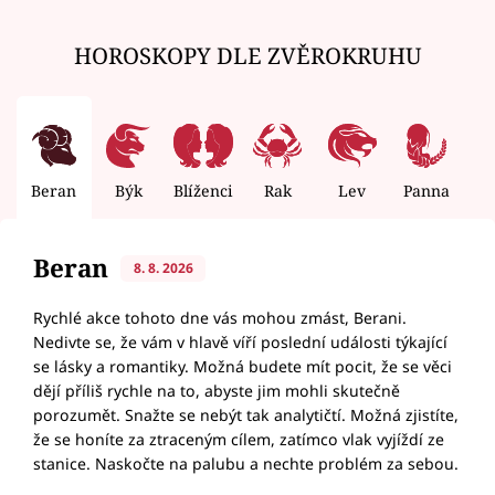
HOROSKOPY DLE ZVĚROKRUHU
Beran
Býk
Blíženci
Rak
Lev
Panna
V
Beran
8. 8. 2026
Rychlé akce tohoto dne vás mohou zmást, Berani.
Nedivte se, že vám v hlavě víří poslední události týkající
se lásky a romantiky. Možná budete mít pocit, že se věci
dějí příliš rychle na to, abyste jim mohli skutečně
porozumět. Snažte se nebýt tak analytičtí. Možná zjistíte,
že se honíte za ztraceným cílem, zatímco vlak vyjíždí ze
stanice. Naskočte na palubu a nechte problém za sebou.