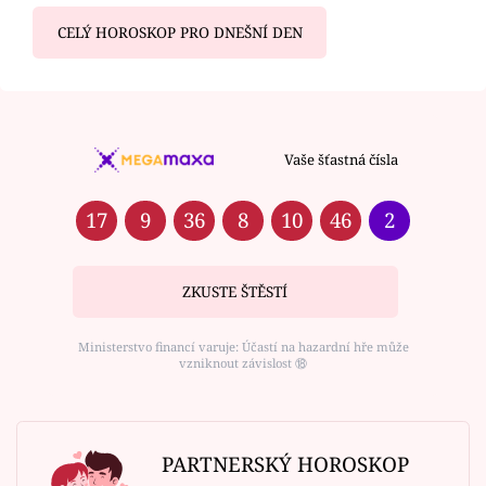
CELÝ HOROSKOP PRO DNEŠNÍ DEN
Vaše šťastná čísla
17
9
36
8
10
46
2
ZKUSTE ŠTĚSTÍ
Ministerstvo financí varuje: Účastí na hazardní hře může
vzniknout závislost ⑱
PARTNERSKÝ HOROSKOP